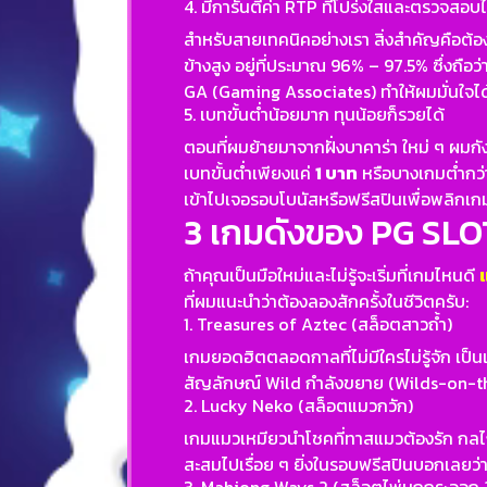
4. มีการันตีค่า RTP ที่โปร่งใสและตรวจสอบไ
สำหรับสายเทคนิคอย่างเรา สิ่งสำคัญคือต้อง
ข้างสูง อยู่ที่ประมาณ 96% – 97.5% ซึ่งถื
GA (Gaming Associates) ทำให้ผมมั่นใจได้
5. เบทขั้นต่ำน้อยมาก ทุนน้อยก็รวยได้
ตอนที่ผมย้ายมาจากฝั่งบาคาร่า ใหม่ ๆ ผมก
เบทขั้นต่ำเพียงแค่
1 บาท
หรือบางเกมต่ำกว่า
เข้าไปเจอรอบโบนัสหรือฟรีสปินเพื่อพลิกเก
3 เกมดังของ PG SLOT 
ถ้าคุณเป็นมือใหม่และไม่รู้จะเริ่มที่เกมไหนดี
ที่ผมแนะนำว่าต้องลองสักครั้งในชีวิตครับ:
1. Treasures of Aztec (สล็อตสาวถ้ำ)
เกมยอดฮิตตลอดกาลที่ไม่มีใครไม่รู้จัก เป็นเก
สัญลักษณ์ Wild กำลังขยาย (Wilds-on-the-
2. Lucky Neko (สล็อตแมวกวัก)
เกมแมวเหมียวนำโชคที่ทาสแมวต้องรัก กลไก
สะสมไปเรื่อย ๆ ยิ่งในรอบฟรีสปินบอกเลยว่