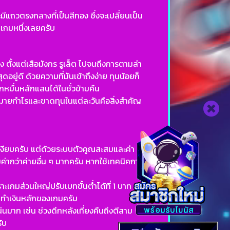
แถวตรงกลางที่เป็นสีทอง ซึ่งจะเปลี่ยนเป็น
ดเกมหนึ่งเลยครับ
ั้งแต่เสือมังกร รูเล็ต ไปจนถึงการตามล่า
ี่สุดอยู่ดี ด้วยความที่มันเข้าถึงง่าย ทุนน้อยก็
กหมื่นหลักแสนได้ในชั่วข้ามคืน
้าหมายกำไรและขาดทุนในแต่ละวันคือสิ่งสำคัญ
เงียบครับ แต่ด้วยระบบตัวคูณสะสมและค่า
ค่ากว่าค่ายอื่น ๆ มากครับ หากใช้เทคนิคการ
ะเกมส่วนใหญ่ปรับเบทขั้นต่ำได้ที่ 1 บาท
จุดทำเงินหลักของเกมครับ
นมาก เช่น ช่วงดึกหลังเที่ยงคืนถึงตีสาม
ับ