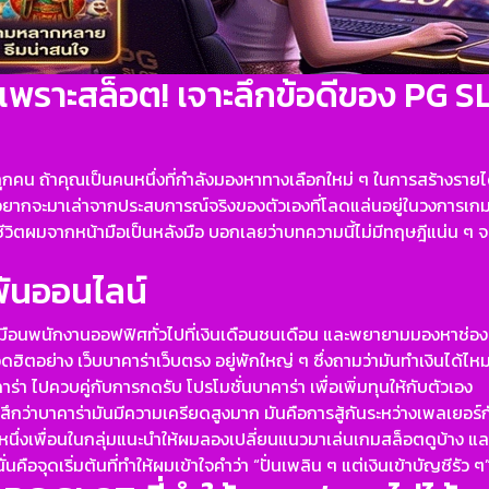
เพราะสล็อต! เจาะลึกข้อดีของ PG
ทุกคน ถ้าคุณเป็นคนหนึ่งที่กำลังมองหาทางเลือกใหม่ ๆ ในการสร้างรายได
ผมอยากจะมาเล่าจากประสบการณ์จริงของตัวเองที่โลดแล่นอยู่ในวงการเกม
ชีวิตผมจากหน้ามือเป็นหลังมือ บอกเลยว่าบทความนี้ไม่มีทฤษฎีแน่น ๆ จ
ันออนไลน์
มือนพนักงานออฟฟิศทั่วไปที่เงินเดือนชนเดือน และพยายามมองหาช่องท
ตอย่าง เว็บบาคาร่าเว็บตรง อยู่พักใหญ่ ๆ ซึ่งถามว่ามันทำเงินได้ไหม?
า ไปควบคู่กับการกดรับ โปรโมชั่นบาคาร่า เพื่อเพิ่มทุนให้กับตัวเอง
รู้สึกว่าบาคาร่ามันมีความเครียดสูงมาก มันคือการสู้กันระหว่างเพลเยอร
หนึ่งเพื่อนในกลุ่มแนะนำให้ผมลองเปลี่ยนแนวมาเล่นเกมสล็อตดูบ้าง และ
ือจุดเริ่มต้นที่ทำให้ผมเข้าใจคำว่า “ปั่นเพลิน ๆ แต่เงินเข้าบัญชีรัว ๆ”