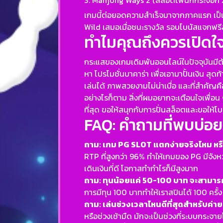
3. Mahjong Ways 2 (สล็อตไพ่นกกระจอก 
เกมนี้ต่อยอดความสำเร็จมาจากภาคแรก เป็นเ
Wild เสมอเมื่อชนะรางวัล รอบโบนัสแจกฟรีสป
ทำไมคุณถึงควรเปิดใ
กระแสของเกมเดิมพันออนไลน์ในปัจจุบันมีต
หา โปรโมชั่นบาคาร่า เพื่อเอามาปั้นเงิน สุดท
เล่นได้ ภาพสวยงามไม่น่าเบื่อ และที่สำคัญ
อย่างไรก็ตาม สิ่งที่ผมอยากจะเตือนใจเพื่อ
ที่สุด ขอให้สนุกกับการปั่นสล็อตและขอให้
FAQ: คำถามที่พบบ่อย
ถาม: เกม PG SLOT แตกง่ายจริงไหม ห
RTP ที่สูงกว่า 96% ทำให้เกมของ PG มีจังห
เดินเงินที่ดี โอกาสทำกำไรก็มีสูงมาก
ถาม: ทุนน้อยแค่ 50-100 บาท จะสามารถ
การมีทุน 100 บาททำให้เราสปินได้ 100 ครั้ง
ถาม: เล่นช่วงเวลาไหนดีที่สุดสำหรับค่
หรือช่วงเช้ามืด มักจะเป็นช่วงที่ระบบกระจาย