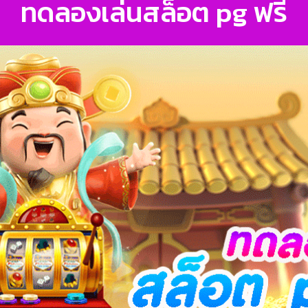
ทดลองเล่นสล็อต pg ฟรี