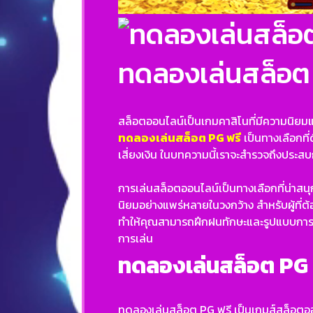
ทดลองเล่นสล็อต 
สล็อตออนไลน์เป็นเกมคาสิโนที่มีความนิยมแ
ทดลองเล่นสล็อต PG ฟรี
เป็นทางเลือกที่
เสี่ยงเงิน ในบทความนี้เราจะสำรวจถึงปร
การเล่นสล็อตออนไลน์เป็นทางเลือกที่น่าสนุ
นิยมอย่างแพร่หลายในวงกว้าง สำหรับผู้ที่ต้
ทำให้คุณสามารถฝึกฝนทักษะและรูปแบบการเล่
การเล่น
ทดลองเล่นสล็อต PG 
ทดลองเล่นสล็อต PG ฟรี เป็นเกมส์สล็อตออนไ