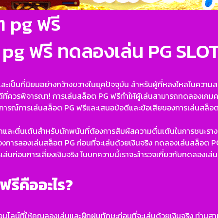
pg ฟรี ทดลองเล่น PG SLOT
ละเป็นที่นิยมอย่างกว้างขวางในยุคปัจจุบัน สำหรับผู้ที่หลงใหลในความ
ดีที่ควรพิจารณา! การเล่นสล็อต PG ฟรีทำให้ผู้เล่นสามารถทดลองเกมคาส
ะสบการณ์การเล่นสล็อต PG ฟรีและเสนอข้อดีและข้อเสียของการเล่นสล
กและตื่นเต้นสำหรับนักพนันที่ต้องการสัมผัสความตื่นเต้นในการชนะรางว
องการลองเล่นสล็อต PG ก่อนที่จะเล่นด้วยเงินจริง ทดลองเล่นสล็อต PG ฟ
นก่อนการเสี่ยงเงินจริง ในบทความนี้เราจะสำรวจเกี่ยวกับทดลองเล่นส
ฟรีคืออะไร?
ลน์ที่ให้คุณลองเล่นและฝึกฝนทักษะก่อนที่จะเล่นด้วยเงินจริง ท่านสา