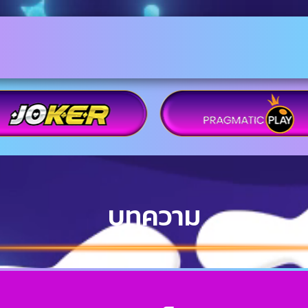
บทความ