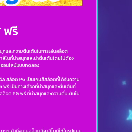
 ฟรี
สนุกและความตื่นเต้นในการเล่นสล็อต
ิโนที่น่าสนุกและน่าตื่นเต้นโดยไม่ต้อง
็อตออนไลน์แบบทดลอง
ัล สล็อต PG เป็นเกมส์สล็อตที่ได้รับความ
รี เป็นทางเลือกที่น่าสนุกและตื่นเต้นที่
ล็อต PG ฟรี ที่น่าสนุกและความตื่นเต้นใน
มารถเข้าถึงเกมสล็อตที่คาสิโนมีให้ในรูปแบบ