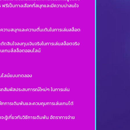
 ฟรีเป็นทางเลือกที่สนุกและมีความน่าสนใจ
ัมผัสความสนุกและความตื่นเต้นในการเล่นสล็อต
ัดสินใจลงทุนเงินจริงในการเล่นสล็อตจริง
ล่นเกมส์สล็อตออนไลน์
ตออนไลน์แบบทดลอง
ถสัมผัสประสบการณ์ใหม่ๆ ในการเล่น
ฝึกการเดิมพันและควบคุมการเล่นเกมได้
ู้เกี่ยวกับวิธีการเดิมพัน อัตราการจ่าย