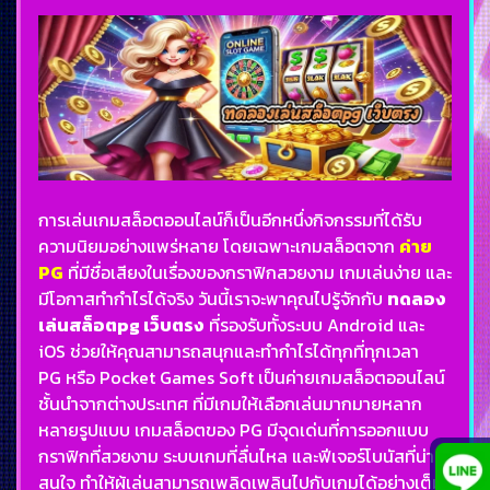
การเล่นเกมสล็อตออนไลน์ก็เป็นอีกหนึ่งกิจกรรมที่ได้รับ
ความนิยมอย่างแพร่หลาย โดยเฉพาะเกมสล็อตจาก
ค่าย
PG
ที่มีชื่อเสียงในเรื่องของกราฟิกสวยงาม เกมเล่นง่าย และ
มีโอกาสทำกำไรได้จริง วันนี้เราจะพาคุณไปรู้จักกับ
ทดลอง
เล่นสล็อตpg เว็บตรง
ที่รองรับทั้งระบบ Android และ
iOS ช่วยให้คุณสามารถสนุกและทำกำไรได้ทุกที่ทุกเวลา
PG หรือ Pocket Games Soft เป็นค่ายเกมสล็อตออนไลน์
ชั้นนำจากต่างประเทศ ที่มีเกมให้เลือกเล่นมากมายหลาก
หลายรูปแบบ เกมสล็อตของ PG มีจุดเด่นที่การออกแบบ
กราฟิกที่สวยงาม ระบบเกมที่ลื่นไหล และฟีเจอร์โบนัสที่น่า
สนใจ ทำให้ผู้เล่นสามารถเพลิดเพลินไปกับเกมได้อย่างเต็ม