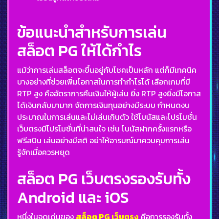
ข้อแนะนำสำหรับการเล่น
สล็อต PG ให้ได้กำไร
แม้ว่าการเล่นสล็อตจะขึ้นอยู่กับโชคเป็นหลัก แต่ก็มีเทคนิค
บางอย่างที่ช่วยเพิ่มโอกาสในการทำกำไรได้ เลือกเกมที่มี
RTP สูง คืออัตราการคืนเงินให้ผู้เล่น ยิ่ง RTP สูงยิ่งมีโอกาส
ได้เงินกลับมามาก จัดการเงินทุนอย่างมีระบบ กำหนดงบ
ประมาณในการเล่นและไม่เล่นเกินตัว ใช้โบนัสและโปรโมชั่น
เว็บตรงมีโปรโมชั่นที่น่าสนใจ เช่น โบนัสฝากครั้งแรกหรือ
ฟรีสปิน เล่นอย่างมีสติ อย่าให้อารมณ์มาควบคุมการเล่น
รู้จักเมื่อควรหยุด
สล็อต PG เว็บตรงรองรับทั้ง
Android และ iOS
หนึ่งในจุดเด่นของ
สล็อต PG เว็บตรง
คือการรองรับทั้ง