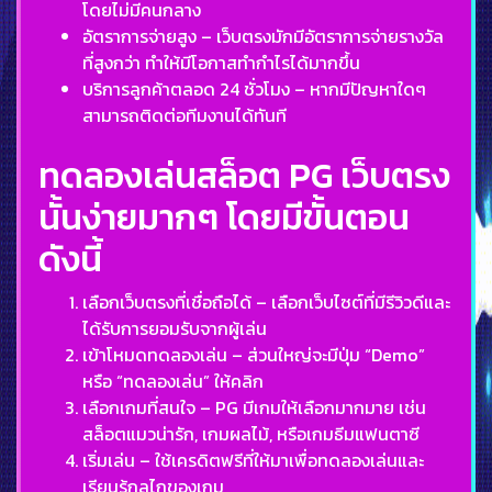
โดยไม่มีคนกลาง
อัตราการจ่ายสูง – เว็บตรงมักมีอัตราการจ่ายรางวัล
ที่สูงกว่า ทำให้มีโอกาสทำกำไรได้มากขึ้น
บริการลูกค้าตลอด 24 ชั่วโมง – หากมีปัญหาใดๆ
สามารถติดต่อทีมงานได้ทันที
ทดลองเล่นสล็อต PG เว็บตรง
นั้นง่ายมากๆ โดยมีขั้นตอน
ดังนี้
เลือกเว็บตรงที่เชื่อถือได้ – เลือกเว็บไซต์ที่มีรีวิวดีและ
ได้รับการยอมรับจากผู้เล่น
เข้าโหมดทดลองเล่น – ส่วนใหญ่จะมีปุ่ม “Demo”
หรือ “ทดลองเล่น” ให้คลิก
เลือกเกมที่สนใจ – PG มีเกมให้เลือกมากมาย เช่น
สล็อตแมวน่ารัก, เกมผลไม้, หรือเกมธีมแฟนตาซี
เริ่มเล่น – ใช้เครดิตฟรีที่ให้มาเพื่อทดลองเล่นและ
เรียนรู้กลไกของเกม