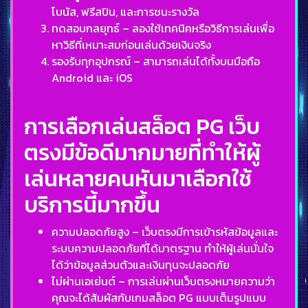
โบนัส, ฟรีสปิน, และการชนะรางวัล
ทดสอบกลยุทธ์ – ลองใช้เทคนิคหรือวิธีการเล่นเพื่อ
หาวิธีที่เหมาะสมก่อนเล่นด้วยเงินจริง
รองรับทุกอุปกรณ์ – สามารถเล่นได้ทั้งบนมือถือ
Android และ iOS
การเลือกเล่นสล็อต PG เว็บ
ตรงมีข้อดีมากมายที่ทำให้ผู้
เล่นหลายคนหันมาเลือกใช้
บริการนี้มากขึ้น
ความปลอดภัยสูง – เว็บตรงมีการเข้ารหัสข้อมูลและ
ระบบความปลอดภัยที่ได้มาตรฐาน ทำให้ผู้เล่นมั่นใจ
ได้ว่าข้อมูลส่วนตัวและเงินทุนจะปลอดภัย
ไม่ผ่านเอเย่นต์ – การเล่นผ่านเว็บตรงหมายความว่า
คุณจะได้สัมผัสกับเกมสล็อต PG แบบเต็มรูปแบบ