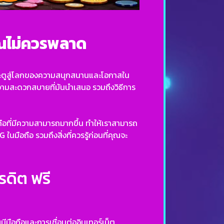
ุณไม่ควรพลาด
ดประตูสู่โลกของความสนุกสนานและโอกาสใน
ามสะดวกสบายที่มันนำเสนอ รวมถึงวิธีการ
ถือที่มีความสามารถมากขึ้น ทำให้เราสามารถ
มือถือ รวมถึงสิ่งที่ควรรู้ก่อนที่คุณจะ
รดิต ฟรี
ณมีมือถือและการเชื่อมต่ออินเทอร์เน็ต