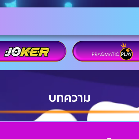
บทความ