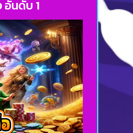
 อันดับ 1