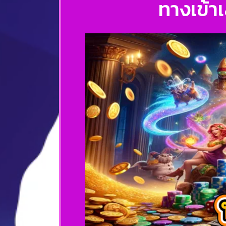
ทางเข้าเ