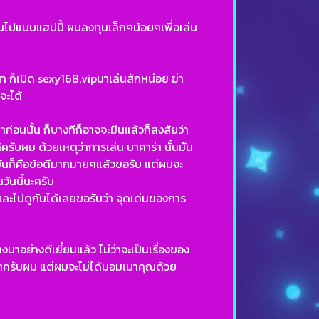
็นไปแบบแฮปปี้ ผมลงทุนเล็กๆน้อยๆเพื่อเล่น
า ก็เปิด sexy168.vipมาเล่นสักหน่อย ฆ่า
จะได้
ก่อนนั้น ก็บางทีก็อาจจะมึนแล้วก็สงสัยว่า
ับผม ด้วยเหตุว่าการเล่น บาคาร่า นั้นมัน
 มันก็คือข้อดีมากมายๆแล้วขอรับ แต่ผมจะ
วันนี้นะครับ
อมและไปดูกันได้เลยขอรับว่า จุดเด่นของการ
าอย่างดีเยี่ยมแล้ว ไม่ว่าจะเป็นเรื่องของ
น่ๆครับผม แต่ผมจะไม่ได้มอมเมาคุณด้วย