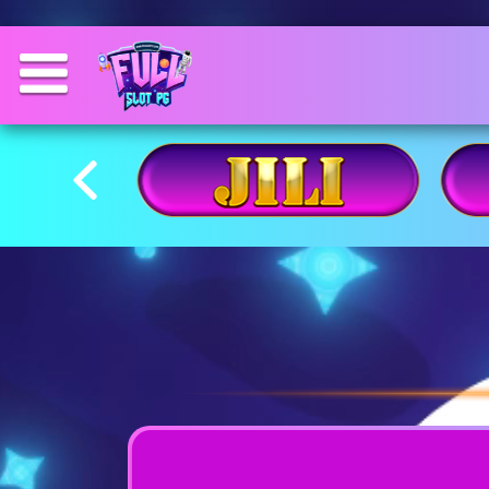
https://fullslotpg.org/