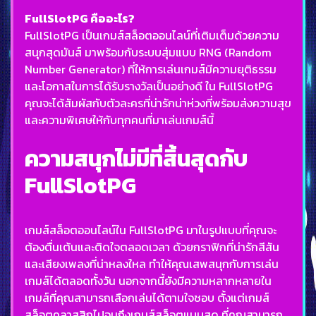
FullSlotPG
คืออะไร
?
FullSlotPG เป็นเกมส์สล็อตออนไลน์ที่เติมเต็มด้วยความ
สนุกสุดมันส์ มาพร้อมกับระบบสุ่มแบบ RNG (Random
Number Generator) ที่ให้การเล่นเกมส์มีความยุติธรรม
และโอกาสในการได้รับรางวัลเป็นอย่างดี ใน FullSlotPG
คุณจะได้สัมผัสกับตัวละครที่น่ารักน่าห่วงที่พร้อมส่งความสุข
และความพิเศษให้กับทุกคนที่มาเล่นเกมส์นี้
ความสนุกไม่มีที่สิ้นสุดกับ
FullSlotPG
เกมส์สล็อตออนไลน์ใน FullSlotPG มาในรูปแบบที่คุณจะ
ต้องตื่นเต้นและติดใจตลอดเวลา ด้วยกราฟิกที่น่ารักสีสัน
และเสียงเพลงที่น่าหลงใหล ทำให้คุณเสพสนุกกับการเล่น
เกมส์ได้ตลอดทั้งวัน นอกจากนี้ยังมีความหลากหลายใน
เกมส์ที่คุณสามารถเลือกเล่นได้ตามใจชอบ ตั้งแต่เกมส์
สล็อตคลาสสิกไปจนถึงเกมส์สล็อตแบบสด ที่คุณสามารถ