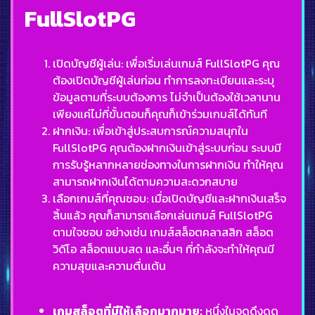
FullSlotPG
เปิดบัญชีผู้เล่น: เพื่อเริ่มเล่นเกมส์ FullSlotPG คุณ
ต้องเปิดบัญชีผู้เล่นก่อน ทำการลงทะเบียนและระบุ
ข้อมูลตามที่ระบบต้องการ ไม่จำเป็นต้องใช้เวลานาน
เพียงแค่ไม่กี่ขั้นตอนก็คุณก็เข้าร่วมเกมส์ได้ทันที
ฝากเงิน: เพื่อเข้าสู่ประสบการณ์ความสนุกใน
FullSlotPG คุณต้องฝากเงินเข้าสู่ระบบก่อน ระบบมี
การรับรู้หลากหลายช่องทางในการฝากเงิน ทำให้คุณ
สามารถฝากเงินได้ตามความสะดวกสบาย
เลือกเกมส์ที่คุณชอบ: เมื่อเปิดบัญชีและฝากเงินเสร็จ
สิ้นแล้ว คุณก็สามารถเลือกเล่นเกมส์ FullSlotPG
ตามใจชอบ อย่างเช่น เกมส์สล็อตคลาสสิก สล็อต
วิดีโอ สล็อตแบบสด และอื่นๆ ที่กำลังจะทำให้คุณมี
ความสุขและความตื่นเต้น
เกมสล็อตที่มีให้เลือกมากมาย:
หนึ่งในจุดดึงดูด