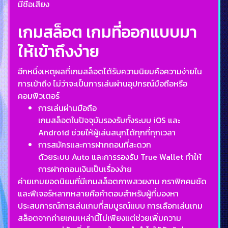
มีชื่อเสียง
เกมสล็อต เกมที่ออกแบบมา
ให้เข้าถึงง่าย
อีกหนึ่งเหตุผลที่เกมสล็อตได้รับความนิยมคือความง่ายใน
การเข้าถึง ไม่ว่าจะเป็นการเล่นผ่านอุปกรณ์มือถือหรือ
คอมพิวเตอร์
การเล่นผ่านมือถือ
เกมสล็อตในปัจจุบันรองรับทั้งระบบ iOS และ
Android ช่วยให้ผู้เล่นสนุกได้ทุกที่ทุกเวลา
การสมัครและการฝากถอนที่สะดวก
ด้วยระบบ Auto และการรองรับ True Wallet ทำให้
การฝากถอนเงินเป็นเรื่องง่าย
ค่ายเกมยอดนิยมที่มีเกมสล็อตภาพสวยงาม กราฟิกคมชัด
และฟีเจอร์หลากหลายคือคำตอบสำหรับผู้ที่มองหา
ประสบการณ์การเล่นเกมที่สมบูรณ์แบบ การเลือกเล่นเกม
สล็อตจากค่ายเกมเหล่านี้ไม่เพียงแต่ช่วยเพิ่มความ