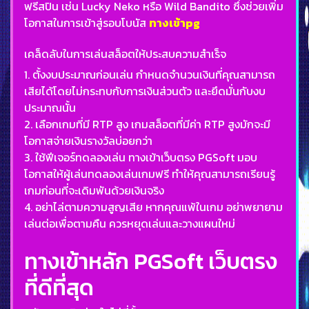
ฟรีสปิน เช่น Lucky Neko หรือ Wild Bandito ซึ่งช่วยเพิ่ม
โอกาสในการเข้าสู่รอบโบนัส
ทางเข้าpg
เคล็ดลับในการเล่นสล็อตให้ประสบความสำเร็จ
1. ตั้งงบประมาณก่อนเล่น กำหนดจำนวนเงินที่คุณสามารถ
เสียได้โดยไม่กระทบกับการเงินส่วนตัว และยึดมั่นกับงบ
ประมาณนั้น
2. เลือกเกมที่มี RTP สูง เกมสล็อตที่มีค่า RTP สูงมักจะมี
โอกาสจ่ายเงินรางวัลบ่อยกว่า
3. ใช้ฟีเจอร์ทดลองเล่น ทางเข้าเว็บตรง PGSoft มอบ
โอกาสให้ผู้เล่นทดลองเล่นเกมฟรี ทำให้คุณสามารถเรียนรู้
เกมก่อนที่จะเดิมพันด้วยเงินจริง
4. อย่าไล่ตามความสูญเสีย หากคุณแพ้ในเกม อย่าพยายาม
เล่นต่อเพื่อตามคืน ควรหยุดเล่นและวางแผนใหม่
ทางเข้าหลัก PGSoft เว็บตรง
ที่ดีที่สุด