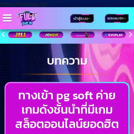
https://fullslotpg.org/
บทความ
ทางเข้า pg soft ค่าย
เกมดังชั้นนำที่มีเกม
สล็อตออนไลน์ยอดฮิต