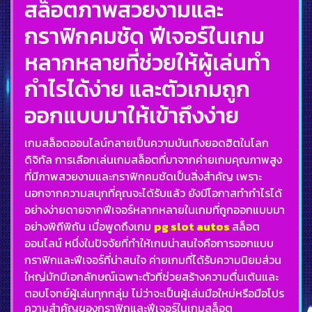
สล็อตภาพสวยงามและ
กราฟิกคมชัด ฟีเจอร์ในเกม
หลากหลายที่ช่วยให้ผู้เล่นทำ
กำไรได้ง่าย และตัวเกมถูก
ออกแบบมาให้เข้าถึงง่าย
เกมสล็อตออนไลน์กลายเป็นความบันเทิงยอดฮิตในโลก
ดิจิทัล การเลือกเล่นเกมสล็อตที่มาจากค่ายเกมคุณภาพสูง
ที่มีภาพสวยงามและกราฟิกคมชัดเป็นสิ่งสำคัญ เพราะ
นอกจากความสนุกที่คุณจะได้รับแล้ว ยังมีโอกาสทำกำไรได้
อย่างง่ายดายจากฟีเจอร์หลากหลายในเกมที่ถูกออกแบบมา
อย่างพิถีพิถัน เมื่อพูดถึงเกม
pg slot autos
สล็อต
ออนไลน์ หนึ่งในปัจจัยที่ทำให้เกมน่าสนใจคือการออกแบบ
กราฟิกและฟีเจอร์ที่น่าสนใจ ค่ายเกมที่ได้รับความนิยมส่วน
ใหญ่มักมีเอกลักษณ์เฉพาะตัวที่ช่วยสร้างความตื่นเต้นและ
ตอบโจทย์ผู้เล่นทุกกลุ่ม ไม่ว่าจะเป็นผู้เล่นมือใหม่หรือมือโปร
ความสำคัญของกราฟิกและฟีเจอร์ในเกมสล็อต