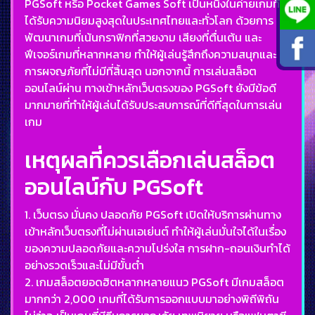
PGSoft หรือ Pocket Games Soft เป็นหนึ่งในค่ายเกมที่
ได้รับความนิยมสูงสุดในประเทศไทยและทั่วโลก ด้วยการ
พัฒนาเกมที่เน้นกราฟิกที่สวยงาม เสียงที่ตื่นเต้น และ
ฟีเจอร์เกมที่หลากหลาย ทำให้ผู้เล่นรู้สึกถึงความสนุกและ
การผจญภัยที่ไม่มีที่สิ้นสุด นอกจากนี้ การเล่นสล็อต
ออนไลน์ผ่าน ทางเข้าหลักเว็บตรงของ PGSoft ยังมีข้อดี
มากมายที่ทำให้ผู้เล่นได้รับประสบการณ์ที่ดีที่สุดในการเล่น
เกม
เหตุผลที่ควรเลือกเล่นสล็อต
ออนไลน์กับ PGSoft
1. เว็บตรง มั่นคง ปลอดภัย PGSoft เปิดให้บริการผ่านทาง
เข้าหลักเว็บตรงที่ไม่ผ่านเอเย่นต์ ทำให้ผู้เล่นมั่นใจได้ในเรื่อง
ของความปลอดภัยและความโปร่งใส การฝาก-ถอนเงินทำได้
อย่างรวดเร็วและไม่มีขั้นต่ำ
2. เกมสล็อตยอดฮิตหลากหลายแนว PGSoft มีเกมสล็อต
มากกว่า 2,000 เกมที่ได้รับการออกแบบมาอย่างพิถีพิถัน