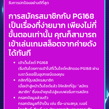
รับการปกป้องอย่างดีที่สุด
การสมัครสมาชิกกับ PG168
เป็นเรื่องที่ง่ายมาก เพียงไม่กี่
ขั้นตอนเท่านั้น คุณก็สามารถ
เข้าเล่นเกมสล็อตจากค่ายดัง
ได้ทันที
เข้าเว็บไซต์ PG168
เริ่มต้นโดยการเข้าไปที่เว็บไซต์หลักของ PG168 ผ่าน
เบราว์เซอร์ในอุปกรณ์ของคุณ
คลิกที่ปุ่มสมัครสมาชิก
เมื่อเข้าสู่หน้าเว็บไซต์แล้ว ให้คลิกที่ปุ่ม “สมัคร
สมาชิก” ซึ่งจะนำคุณไปสู่แบบฟอร์มการสมัคร
กรอกข้อมูลส่วนตัว
กรอกข้อมูลที่จำเป็น เช่น ชื่อ-นามสกุล, เบอร์