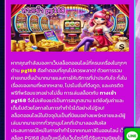
หากคุณกำลังมองหาเว็บสล็อตออนไลน์ที่ครบเครื่องในทุกๆ
ด้าน
pg168
คือคำตอบที่คุณไม่ควรพลาด! ด้วยการรวม
ค่ายเกมชั้นนำมากมายและการให้บริการที่น่าประทับใจ ทั้งใน
เรื่องของเกมที่หลากหลาย, โปรโมชั่นที่ดึงดูด, และเครดิต
ฟรีที่พร้อมแจกอย่างไม่อั้น การเล่นสล็อตกับ
ทางเข้า
pg168
จึงไม่เพียงแต่เป็นการสนุกสนาน แต่ยังคุ้มค่าและ
เต็มไปด้วยโอกาสในการทำกำไรได้อย่างไม่รู้จบ!
สล็อตออนไลน์ในปัจจุบันเป็นที่นิยมอย่างแพร่หลายและมีผู้
เล่นมากมายจากทั่วทุกมุมโลกที่เข้ามาลองสัมผัส
ประสบการณ์ใหม่ในการทำกำไรจากเกมคาสิโนออนไลน์ เว็บ
สล็อต PG168 นับเป็นหนึ่งในเว็บไซต์ที่ได้รับความนิยมใน