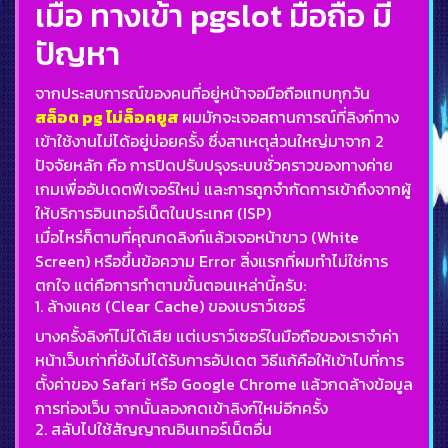
เมื่อ ทางเข้า pgslot มือถือ มี
ปัญหา
จากประสบการณ์ของคนที่อยู่หน้าจอมือถือแทบทุกวัน
สล็อต pg ไม่ล็อคยูส
ผมมักจะเจอสถานการณ์ที่ลิงก์ทาง
เข้าใช้งานไม่ได้อยู่บ่อยครั้ง ซึ่งสาเหตุส่วนใหญ่มาจาก 2
ปัจจัยหลัก คือ การปิดปรับปรุงระบบชั่วคราวของทางค่าย
เกมเพื่ออัปเดตฟีเจอร์ใหม่ และการถูกจำกัดการเข้าถึงจากผู้
ให้บริการอินเทอร์เน็ตในประเทศ (ISP)
เมื่อไหร่ก็ตามที่คุณกดลิงก์แล้วเจอหน้าขาว (White
Screen) หรือขึ้นข้อความ Error สิ่งแรกที่ผมทำไม่ใช่การ
ตกใจ แต่คือการทำตามขั้นตอนเหล่านี้ครับ:
1. ล้างแคช (Clear Cache) ของเบราว์เซอร์
บางครั้งลิงก์ไม่ได้เสีย แต่เบราว์เซอร์ในมือถือของเราจำค่า
หน้าเว็บเก่าที่ยังไม่ได้รับการอัปเดต วิธีแก้คือให้เข้าไปที่การ
ตั้งค่าของ Safari หรือ Google Chrome แล้วกดล้างข้อมูล
การท่องเว็บ จากนั้นลองกดเข้าลิงก์ใหม่อีกครั้ง
2. สลับไปใช้สัญญาณอินเทอร์เน็ตอื่น