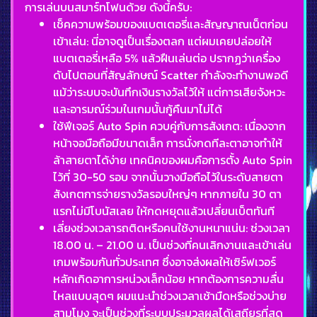
การเล่นบนสมาร์ทโฟนด้วย ดังนี้ครับ:
เช็คความพร้อมของแบตเตอรี่และสัญญาณเน็ตก่อน
เข้าเล่น: นี่อาจดูเป็นเรื่องตลก แต่ผมเคยปล่อยให้
แบตเตอรี่เหลือ 5% แล้วฝืนเล่นต่อ ปรากฏว่าเครื่อง
ดับไปตอนที่สัญลักษณ์ Scatter กำลังจะทำงานพอดี
แม้ว่าระบบจะบันทึกเงินรางวัลไว้ให้ แต่การเสียจังหวะ
และอารมณ์ร่วมในเกมนั้นกู้คืนมาไม่ได้
ใช้ฟีเจอร์ Auto Spin ควบคู่กับการสังเกต: เนื่องจาก
หน้าจอมือถือมีขนาดเล็ก การนั่งกดทีละตาอาจทำให้
ล้าสายตาได้ง่าย เทคนิคของผมคือการตั้ง Auto Spin
ไว้ที่ 30-50 รอบ จากนั้นวางมือถือไว้ในระดับสายตา
สังเกตการจ่ายรางวัลรอบใหญ่ๆ หากภายใน 30 ตา
แรกไม่มีโบนัสเลย ให้กดหยุดแล้วเปลี่ยนเบ็ตทันที
เลี่ยงช่วงเวลารถติดหรือคนใช้งานหนาแน่น: ช่วงเวลา
18.00 น. – 21.00 น. เป็นช่วงที่คนเลิกงานและเข้าเล่น
เกมพร้อมกันทั่วประเทศ ซึ่งอาจส่งผลให้เซิร์ฟเวอร์
หลักเกิดอาการหน่วงเล็กน้อย หากต้องการความลื่น
ไหลแบบสุดๆ ผมแนะนำช่วงเวลาเช้ามืดหรือช่วงบ่าย
สามโมง จะเป็นช่วงที่ระบบประมวลผลได้เสถียรที่สุด