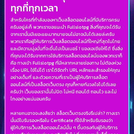
ทุกที่ทุกเวลา
สำหรับใครที่กำลังมองหาเว็บสล็อตออนไลน์ที่มีบริการครบ
ครันอยู่ล่ะก็ พวกเราขอแนะนำ Fullslotpg สิ่งที่คุณจะได้รับ
จากเรานั้นมีเยอะแยะมากมายจนไม่อาจนับได้เลยล่ะครับ
พวกเราคือผู้ให้บริการเว็บสล็อตออนไลน์ที่ใหญ่ที่สุดในไทย
และมีความมุ่งมั่นที่จะขึ้นไปเป็นเบอร์ 1 ของเอเชียให้ได้ ซึ่งสิ่ง
ที่คุณจะได้รับจากการใช้บริการสล็อตออนไลน์ของพวกเราก็
คือ ทางเข้า Fullslotpg ที่มีหลากหลายช่องทาง ไม่ต้องห่วง
เรื่อง URL ใช้ไม่ได้ เราได้จัดทำ URL หลักและสำรองให้คุณ
อย่างเต็มที่ และด้วยความที่เราเป็นผู้ให้บริการสล็อต
ออนไลน์ที่เป็นสล็อตเว็บตรง คุณก็หายกังวลใจไปได้เลย
ครับว่า เว็บของเรานั้นไม่ปิด ไม่หนี ถอนได้ ถอนไว และไม่
โกงอย่างแน่นอนครับ
หลายคนอาจจะสงสัยว่า สล็อตเว็บตรงจริงรึเปล่า? ทางเรา
นั้นมีใบรับรองหรือใบ Certificate ที่ใช้สำหรับรับรองว่า
ผู้ให้บริการเว็บสล็อตออนไลน์นั้น ๆ ขึ้นตรงกับผู้ให้บริการ