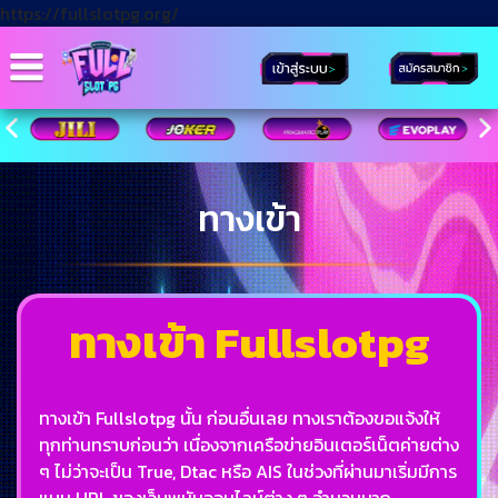
https://fullslotpg.org/
ทางเข้า
ทางเข้า
Fullslotpg
ทางเข้า Fullslotpg นั้น ก่อนอื่นเลย ทางเราต้องขอแจ้งให้
ทุกท่านทราบก่อนว่า เนื่องจากเครือข่ายอินเตอร์เน็ตค่ายต่าง
ๆ ไม่ว่าจะเป็น True, Dtac หรือ AIS ในช่วงที่ผ่านมาเริ่มมีการ
แบน URL ของเว็บพนันออนไลน์ต่าง ๆ จำนวนมาก