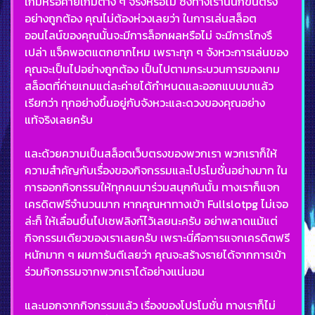
เกมหรือค่ายเกมต่าง ๆ จริงหรือไม่ ซึ่งทางเรานั้นก็ขึ้นตรง
อย่างถูกต้อง คุณไม่ต้องห่วงเลยว่า ในการเล่นสล็อต
ออนไลน์ของคุณนั้นจะมีการล็อกผลหรือไม่ จะมีการโกงรึ
เปล่า แจ็คพอตแตกยากไหม เพราะทุก ๆ จังหวะการเล่นของ
คุณจะเป็นไปอย่างถูกต้อง เป็นไปตามกระบวนการของเกม
สล็อตที่ค่ายเกมแต่ละค่ายได้กำหนดและออกแบบมาแล้ว
เรียกว่า ทุกอย่างขึ้นอยู่กับจังหวะและดวงของคุณอย่าง
แท้จริงเลยครับ
และด้วยความเป็นสล็อตเว็บตรงของพวกเรา พวกเราก็ให้
ความสำคัญกับเรื่องของกิจกรรมและโปรโมชั่นอย่างมาก ใน
การออกกิจกรรมให้ทุกคนมาร่วมสนุกกันนั้น ทางเราก็แจก
เครดิตฟรีจำนวนมาก หากคุณหาทางเข้า Fullslotpg ไม่เจอ
ล่ะก็ ให้เลื่อนขึ้นไปเซฟลิงก์ไว้เลยนะครับ อย่าพลาดแม้แต่
กิจกรรมเดียวของเราเลยครับ เพราะนี่คือการแจกเครดิตฟรี
หนักมาก ๆ ผมการันตีเลยว่า คุณจะสร้างรายได้จากการเข้า
ร่วมกิจกรรมจากพวกเราได้อย่างแน่นอน
และนอกจากกิจกรรมแล้ว เรื่องของโปรโมชั่น ทางเราก็ไม่