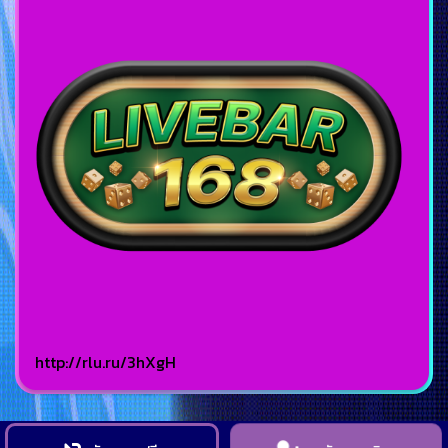
http://rlu.ru/3hXgH