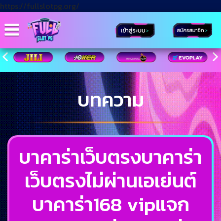
https://fullslotpg.org/
บทความ
บาคาร่าเว็บตรงบาคาร่า
เว็บตรงไม่ผ่านเอเย่นต์
บาคาร่า168 vipแจก