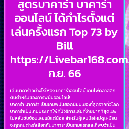
สูตรบาคาร่า บาคาร่า
ออนไลน์ ได้กำไรตั้งแต่
เล่นครั้งแรก Top 73 by
Bill
https://Livebar168.com
ก.ย. 66
เล่นบาคาร่าอย่างไรให้ปัง บาคาร่าออนไลน์ เกมไพ่คลาสสิก
ต้นตำหรับของการพนันออนไลน์!
บาคาร่า บาคาร่า เป็นเกมพนันยอดนิยมเยอะที่สุดจากทั่วโลก
บาคาร่าเป็นเกมประเภทไพ่ที่มีวิธีการเล่นที่ง่ายมากที่สุดและ
ไม่สลับซับซ้อนเลยแม้แต่น้อย สำหรับผู้เล่นมือใหม่ดูเหมือน
จะทุกคนต่างก็เลือกกันบาคาร่าเป็นเกมแรกและก็พบว่าเป็น