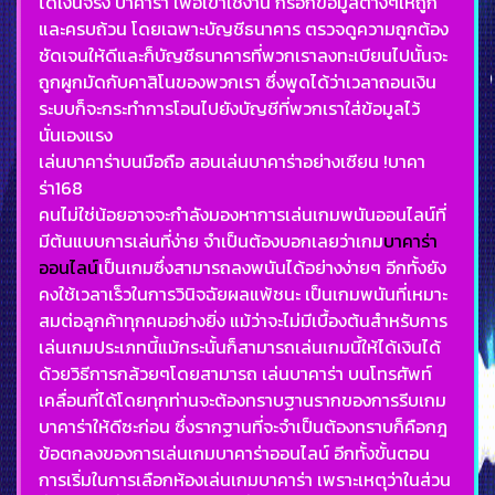
ได้เงินจริง บาคาร่า เพื่อเข้าใช้งาน กรอกข้อมูลต่างๆให้ถูก
และครบถ้วน โดยเฉพาะบัญชีธนาคาร ตรวจดูความถูกต้อง
ชัดเจนให้ดีและก็บัญชีธนาคารที่พวกเราลงทะเบียนไปนั้นจะ
ถูกผูกมัดกับคาสิโนของพวกเรา ซึ่งพูดได้ว่าเวลาถอนเงิน
ระบบก็จะกระทำการโอนไปยังบัญชีที่พวกเราใส่ข้อมูลไว้
นั่นเองแรง
เล่นบาคาร่าบนมือถือ สอนเล่นบาคาร่าอย่างเซียน !บาคา
ร่า168
คนไม่ใช่น้อยอาจจะกำลังมองหาการเล่นเกมพนันออนไลน์ที่
มีต้นแบบการเล่นที่ง่าย จำเป็นต้องบอกเลยว่าเกม
บาคาร่า
ออนไลน์
เป็นเกมซึ่งสามารถลงพนันได้อย่างง่ายๆ อีกทั้งยัง
คงใช้เวลาเร็วในการวินิจฉัยผลแพ้ชนะ เป็นเกมพนันที่เหมาะ
สมต่อลูกค้าทุกคนอย่างยิ่ง แม้ว่าจะไม่มีเบื้องต้นสำหรับการ
เล่นเกมประเภทนี้แม้กระนั้นก็สามารถเล่นเกมนี้ให้ได้เงินได้
ด้วยวิธีการกล้วยๆโดยสามารถ เล่นบาคาร่า บนโทรศัพท์
เคลื่อนที่ได้โดยทุกท่านจะต้องทราบฐานรากของการรีบเกม
บาคาร่าให้ดีซะก่อน ซึ่งรากฐานที่จะจำเป็นต้องทราบก็คือกฎ
ข้อตกลงของการเล่นเกมบาคาร่าออนไลน์ อีกทั้งขั้นตอน
การเริ่มในการเลือกห้องเล่นเกมบาคาร่า เพราะเหตุว่าในส่วน