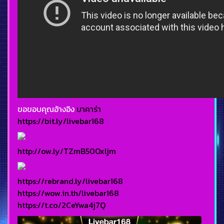
ขอขอบคุณอ้างอิง
บาคาร่า
https://bit.ly/livebar168
http://ow.ly/TZmB50Oxljm
https://rebrand.ly/livebar168
https://wow.in.th/livebar168
https://t.co/2CeYwa4j7Q