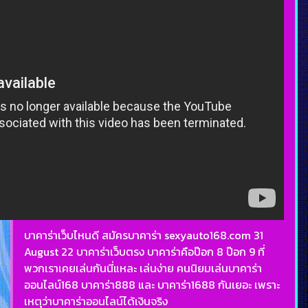
บาคาร่าเว็บไหนดี สมัครบาคาร่า sexyauto168.com 31
August 22 บาคาร่าเว็บตรง บาคาร่าคือป๊อก 8 ป๊อก 9 ที่
พวกเราเคยเล่นกันนี่แหละ เล่นง่าย คนนิยมเล่นบาคาร่า
ออนไลน์168 บาคาร่า888 และ บาคาร่า1688 กันเยอะ เพราะ
เหตุว่าบาคาร่าออนไลน์ได้เงินจริง