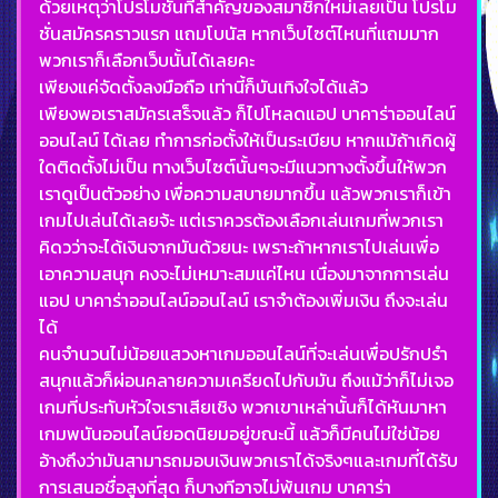
ด้วยเหตุว่าโปรโมชั่นที่สำคัญของสมาชิกใหม่เลยเป็น โปรโม
ชั่นสมัครคราวแรก แถมโบนัส หากเว็บไซต์ไหนที่แถมมาก
พวกเราก็เลือกเว็บนั้นได้เลยคะ
เพียงแค่จัดตั้งลงมือถือ เท่านี้ก็บันเทิงใจได้แล้ว
เพียงพอเราสมัครเสร็จแล้ว ก็ไปโหลดแอป บาคาร่าออนไลน์
ออนไลน์ ได้เลย ทำการก่อตั้งให้เป็นระเบียบ หากแม้ถ้าเกิดผู้
ใดติดตั้งไม่เป็น ทางเว็บไซต์นั้นๆจะมีแนวทางตั้งขึ้นให้พวก
เราดูเป็นตัวอย่าง เพื่อความสบายมากขึ้น แล้วพวกเราก็เข้า
เกมไปเล่นได้เลยจ้ะ แต่เราควรต้องเลือกเล่นเกมที่พวกเรา
คิดวว่าจะได้เงินจากมันด้วยนะ เพราะถ้าหากเราไปเล่นเพื่อ
เอาความสนุก คงจะไม่เหมาะสมแค่ไหน เนื่องมาจากการเล่น
แอป บาคาร่าออนไลน์ออนไลน์ เราจำต้องเพิ่มเงิน ถึงจะเล่น
ได้
คนจำนวนไม่น้อยแสวงหาเกมออนไลน์ที่จะเล่นเพื่อปรักปรำ
สนุกแล้วก็ผ่อนคลายความเครียดไปกับมัน ถึงแม้ว่าก็ไม่เจอ
เกมที่ประทับหัวใจเราเสียเชิง พวกเขาเหล่านั้นก็ได้หันมาหา
เกมพนันออนไลน์ยอดนิยมอยู่ขณะนี้ แล้วก็มีคนไม่ใช่น้อย
อ้างถึงว่ามันสามารถมอบเงินพวกเราได้จริงๆและเกมที่ได้รับ
การเสนอชื่อสูงที่สุด ก็บางทีอาจไม่พ้นเกม บาคาร่า