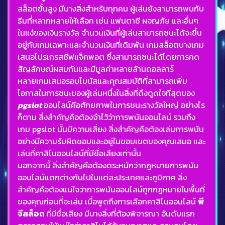
สล็อตขั้นสูง มีบางสิ่งสำหรับทุกคน ผู้เล่นยังสามารถพบกับ
ธีมที่หลากหลายให้เลือก เช่น แฟนตาซี ผจญภัย และอื่นๆ
ในแง่ของเงินรางวัล จำนวนเงินที่ผู้เล่นสามารถชนะได้จะขึ้น
อยู่กับเกมเฉพาะและจำนวนเงินที่เดิมพัน เกมสล็อตบางเกม
เสนอโปรเกรสซีฟแจ็คพอต ซึ่งสามารถชนะได้โดยการกด
สัญลักษณ์ผสมกันและมีมูลค่าหลายล้านดอลลาร์
หลายเกมเสนอรอบโบนัสและคุณสมบัติที่สามารถเพิ่ม
โอกาสในการชนะของผู้เล่นหนึ่งในสิ่งที่ดึงดูดใจที่สุดของ
pgslot
ออนไลน์คือศักยภาพในการชนะรางวัลใหญ่ อย่างไร
ก็ตาม สิ่งสำคัญคือต้องจำไว้ว่าการพนันออนไลน์ รวมถึง
เกม pgslot นั้นมีความเสี่ยง สิ่งสำคัญคือต้องเล่นการพนัน
อย่างมีความรับผิดชอบและอยู่ในขอบเขตของคุณเสมอ และ
เล่นที่คาสิโนออนไลน์ที่มีชื่อเสียงเท่านั้น
นอกจากนี้ สิ่งสำคัญคือต้องตระหนักว่ากฎหมายการพนัน
ออนไลน์แตกต่างกันไปในแต่ละประเทศและภูมิภาค สิ่ง
สำคัญคือต้องแน่ใจว่าการพนันออนไลน์ถูกกฎหมายในพื้นที่
ของคุณก่อนที่จะเล่น เมื่อพูดถึงการเลือกคาสิโนออนไลน์
พี
จีสล็อต
ที่มีชื่อเสียง มีบางสิ่งที่ต้องพิจารณา อันดับแรก