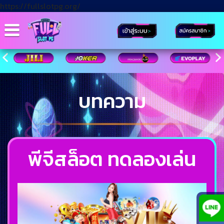
https://fullslotpg.org/
บทความ
พีจีสล็อต ทดลองเล่น