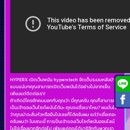
HYPERX เปิดเว็บพนัน hyperxtech จัดเต็มระบบหลังบ้าน
แบบแน่นๆคุณสามารถเปิดเว็บพนันได้อย่างไม่ยากเย็น
เพียงแต่ติดต่อเรา!
ถ้าเกิดมีใครซักคนบอกกับคุณว่า นี่คุณครับ คุณก็สามารถ
เป็นเจ้าของเว็บไซต์พนันได้นะ คุณจะเชื่อเขาไหม? ผมมั่นใจ
ว่าคุณน่าจะสั่นหัวหรือมึนไปเลยก็ได้ครับผม แต่ว่าเชื่อเถอะ
ครับผมว่า ในขณะนี้ การเป็นเจ้าของเว็บไซต์พนันออนไลน์
ไม่ใช่เรื่องยากอีกต่อไป เพียงแค่คุณได้มารู้จักกับพวกเรา