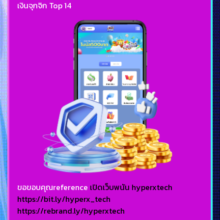
เงินจุกจิก Top 14
ขอขอบคุณreference
เปิดเว็บพนัน hyperxtech
https://bit.ly/hyperx_tech
https://rebrand.ly/hyperxtech