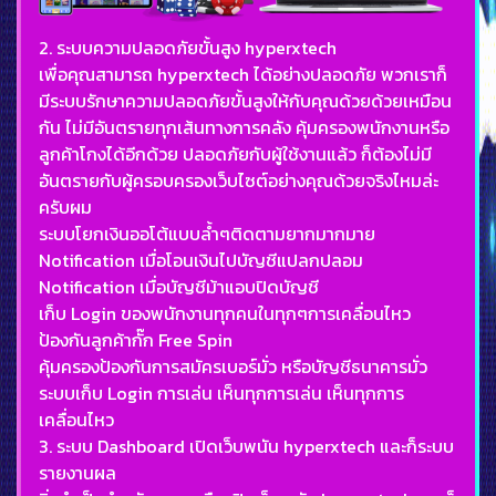
2. ระบบความปลอดภัยขั้นสูง hyperxtech
เพื่อคุณสามารถ hyperxtech ได้อย่างปลอดภัย พวกเราก็
มีระบบรักษาความปลอดภัยขั้นสูงให้กับคุณด้วยด้วยเหมือน
กัน ไม่มีอันตรายทุกเส้นทางการคลัง คุ้มครองพนักงานหรือ
ลูกค้าโกงได้อีกด้วย ปลอดภัยกับผู้ใช้งานแล้ว ก็ต้องไม่มี
อันตรายกับผู้ครอบครองเว็บไซต์อย่างคุณด้วยจริงไหมล่ะ
ครับผม
ระบบโยกเงินออโต้แบบล้ำๆติดตามยากมากมาย
Notification เมื่อโอนเงินไปบัญชีแปลกปลอม
Notification เมื่อบัญชีม้าแอบปิดบัญชี
เก็บ Login ของพนักงานทุกคนในทุกๆการเคลื่อนไหว
ป้องกันลูกค้ากั๊ก Free Spin
คุ้มครองป้องกันการสมัครเบอร์มั่ว หรือบัญชีธนาคารมั่ว
ระบบเก็บ Login การเล่น เห็นทุกการเล่น เห็นทุกการ
เคลื่อนไหว
3. ระบบ Dashboard เปิดเว็บพนัน hyperxtech และก็ระบบ
รายงานผล