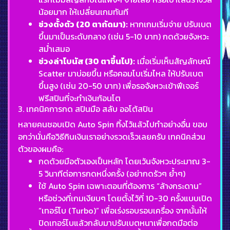
น้อยมาก ให้เปลี่ยนเกมทันที
ช่วงตั้งตัว (20 ตาถัดมา):
หากเกมเริ่มจ่าย ปรับเบต
ขึ้นมาเป็นระดับกลาง (เช่น 5-10 บาท) กดด้วยจังหวะ
สม่ำเสมอ
ช่วงล่าโบนัส (30 ตาขึ้นไป):
เมื่อเริ่มเห็นสัญลักษณ์
Scatter มาบ่อยขึ้น หรือคอมโบเริ่มไหล ให้ปรับเบต
ขึ้นสูง (เช่น 20-50 บาท) เพื่อรอจังหวะเข้าฟีเจอร์
ฟรีสปินที่จะทำเงินก้อนโต
3. เทคนิคการกด สปินมือ สลับ ออโต้สปิน
หลายคนชอบเปิด Auto Spin ทิ้งไว้แล้วไปทำอย่างอื่น ขอบ
อกว่านั่นคือวิธีกินเงินเราอย่างรวดเร็วเลยครับ เทคนิคส่วน
ตัวของผมคือ:
กดด้วยมือตัวเองเป็นหลัก โดยเว้นจังหวะประมาณ 3-
5 วินาทีต่อการกดหนึ่งครั้ง (อย่ากดรัวๆ ย้ำๆ)
ใช้ Auto Spin เฉพาะตอนที่ต้องการ “ล้างกระดาน”
หรือช่วงที่เกมเงียบๆ โดยตั้งไว้ที่ 10-30 ครั้งแบบเปิด
“เทอร์โบ (Turbo)” เพื่อเร่งรอบรอบเครื่อง จากนั้นให้
ปิดเทอร์โบแล้วกลับมาปรับเบตหนาเพื่อกดมือต่อ