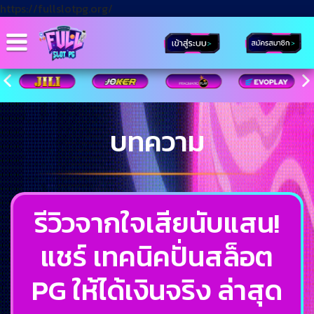
https://fullslotpg.org/
บทความ
รีวิวจากใจเสียนับแสน!
แชร์ เทคนิคปั่นสล็อต
PG ให้ได้เงินจริง ล่าสุด