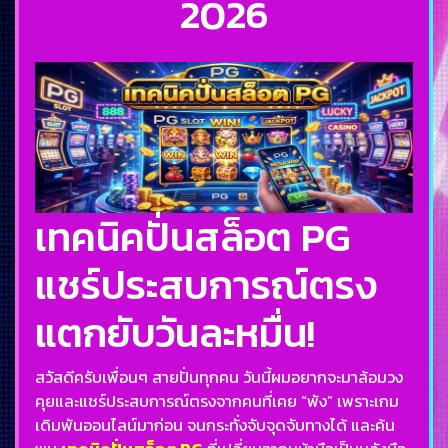
2026
เทคนิคปั่นสล็อต PG
แชร์ประสบการณ์ตรง
แตกยับวันละหมื่น!
สวัสดีครับเพื่อนๆ สายปั่นทุกคน วันนี้ผมอยากจะมาล้อมวง
คุยและแชร์ประสบการณ์ตรงจากคนที่เคย “พัง” เพราะเกม
เดิมพันออนไลน์มาก่อน จนกระทั่งจับจุดจับทางได้ และค้น