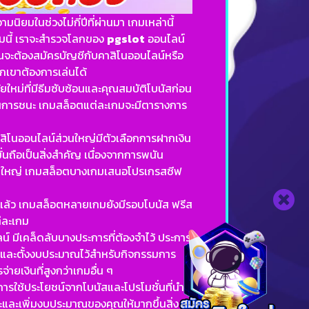
ิยมในช่วงไม่กี่ปีที่ผ่านมา เกมเหล่านี้
ามนี้ เราจะสำรวจโลกของ
pgslot
ออนไลน์
เล่นจะต้องสมัครบัญชีกับคาสิโนออนไลน์หรือ
วกเขาต้องการเล่นได้
ม่ที่มีธีมซับซ้อนและคุณสมบัติโบนัสก่อน
ในการชนะ เกมสล็อตแต่ละเกมจะมีตารางการ
สิโนออนไลน์ส่วนใหญ่มีตัวเลือกการฝากเงิน
นถือเป็นสิ่งสำคัญ เนื่องจากการพนัน
ลใหญ่ เกมสล็อตบางเกมเสนอโปรเกรสซีฟ
ฟแล้ว เกมสล็อตหลายเกมยังมีรอบโบนัส ฟรีส
่ละเกม
์ มีเคล็ดลับบางประการที่ต้องจำไว้ ประการ
ยและตั้งงบประมาณไว้สำหรับกิจกรรมการ
ายเงินที่สูงกว่าเกมอื่น ๆ
ือการใช้ประโยชน์จากโบนัสและโปรโมชั่นที่นำ
ะและเพิ่มงบประมาณของคุณให้มากขึ้นสิ่ง