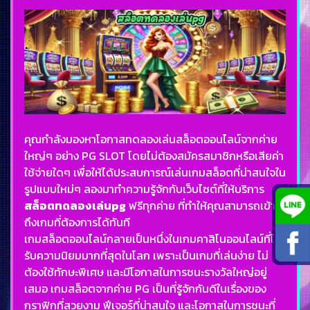
คุณกำลังมองหาโอกาสทดลองเล่นสล็อตออนไลน์จากค่าย
ใหญ่ๆ อย่าง PG SLOT โดยไม่ต้องสมัครสมาชิกหรือเสียค่า
ใช้จ่ายใดๆ เพื่อให้ได้ประสบการณ์เล่นเกมสล็อตที่น่าสนใจใน
รูปแบบใหม่ๆ ลองมาทำความรู้จักกับเว็บไซต์ที่ให้บริการ
สล็อตทดลองเล่นpg
ฟรีทุกค่าย ที่ทำให้คุณสามารถเข้า
ถึงเกมที่ต้องการได้ทันที
เกมสล็อตออนไลน์กลายเป็นหนึ่งในเกมคาสิโนออนไลน์ที่ได้
รับความนิยมมากที่สุดในโลก เพราะเป็นเกมที่เล่นง่าย ไม่
ต้องใช้ทักษะพิเศษ และมีโอกาสในการชนะรางวัลใหญ่อยู่
เสมอ เกมสล็อตจากค่าย PG เป็นที่รู้จักกันดีในเรื่องของ
กราฟิกที่สวยงาม ฟีเจอร์ที่น่าสนใจ และโอกาสในการชนะที่