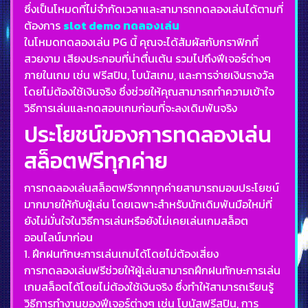
ซึ่งเป็นโหมดที่ไม่จำกัดเวลาและสามารถทดลองเล่นได้ตามที่
ต้องการ
slot demo ทดลองเล่น
ในโหมดทดลองเล่น PG นี้ คุณจะได้สัมผัสกับกราฟิกที่
สวยงาม เสียงประกอบที่น่าตื่นเต้น รวมไปถึงฟีเจอร์ต่างๆ
ภายในเกม เช่น ฟรีสปิน, โบนัสเกม, และการจ่ายเงินรางวัล
โดยไม่ต้องใช้เงินจริง ซึ่งช่วยให้คุณสามารถทำความเข้าใจ
วิธีการเล่นและทดสอบเกมก่อนที่จะลงเดิมพันจริง
ประโยชน์ของการทดลองเล่น
สล็อตฟรีทุกค่าย
การทดลองเล่นสล็อตฟรีจากทุกค่ายสามารถมอบประโยชน์
มากมายให้กับผู้เล่น โดยเฉพาะสำหรับนักเดิมพันมือใหม่ที่
ยังไม่มั่นใจในวิธีการเล่นหรือยังไม่เคยเล่นเกมสล็อต
ออนไลน์มาก่อน
1. ฝึกฝนทักษะการเล่นเกมได้โดยไม่ต้องเสี่ยง
การทดลองเล่นฟรีช่วยให้ผู้เล่นสามารถฝึกฝนทักษะการเล่น
เกมสล็อตได้โดยไม่ต้องใช้เงินจริง ซึ่งทำให้สามารถเรียนรู้
วิธีการทำงานของฟีเจอร์ต่างๆ เช่น โบนัสฟรีสปิน, การ