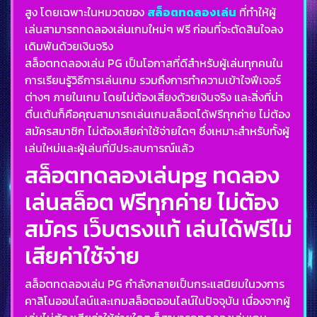
สูง โดยเฉพาะในหมวดของ
สล็อตทดลองเล่น
ที่ทำให้ผู้
เล่นสามารถทดลองเล่นเกมใหม่ๆ ฟรี ก่อนที่จะตัดสินใจลง
เดิมพันด้วยเงินจริง
สล็อตทดลองเล่น PG เป็นโอกาสที่ดีสำหรับผู้เล่นทุกคนใน
การเรียนรู้วิธีการเล่นเกม รวมถึงการทำความเข้าใจฟีเจอร์
ต่างๆ ภายในเกม โดยไม่ต้องเสี่ยงด้วยเงินจริง และสิ่งที่น่า
ตื่นเต้นก็คือคุณสามารถเล่นเกมสล็อตได้ฟรีทุกค่าย ไม่ต้อง
สมัครสมาชิก ไม่ต้องเสียค่าใช้จ่ายใดๆ ซึ่งเหมาะสำหรับทั้งผู้
เล่นใหม่และผู้เล่นที่มีประสบการณ์แล้ว
สล็อตทดลองเล่นpg ทดลอง
เล่นสล็อต ฟรีทุกค่าย ไม่ต้อง
สมัคร เว็บตรงแท้ เล่นได้ฟรีไม่
เสียค่าใช้จ่าย
สล็อตทดลองเล่น PG กำลังกลายเป็นกระแสนิยมในวงการ
คาสิโนออนไลน์และเกมสล็อตออนไลน์ในปัจจุบัน เนื่องจากผู้