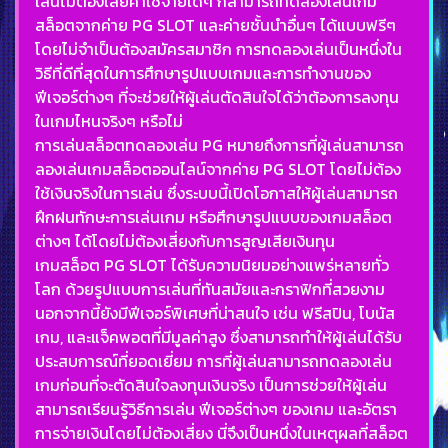
เล่นไม่ต้องเสียค่าใช้จ่ายใดๆ ก็สามารถทดลองเล่นเกม
สล็อตจากค่าย PG SLOT และค่ายชั้นนำอื่นๆ ได้แบบฟรีๆ
โดยไม่จำเป็นต้องสมัครสมาชิก การทดลองเล่นเป็นหนึ่งใน
วิธีที่ดีที่สุดในการศึกษารูปแบบเกมและการทำงานของ
ฟีเจอร์ต่างๆ ที่จะช่วยให้ผู้เล่นตัดสินใจได้ว่าต้องการลงทุน
ในเกมไหนจริงๆ หรือไม่
การเล่นสล็อตทดลองเล่น PG หมายถึงการที่ผู้เล่นสามารถ
ลองเล่นเกมสล็อตออนไลน์จากค่าย PG SLOT โดยไม่ต้อง
ใช้เงินจริงในการเล่น ซึ่งระบบนี้เปิดโอกาสให้ผู้เล่นสามารถ
ฝึกฝนทักษะการเล่นเกม หรือศึกษารูปแบบของเกมสล็อต
ต่างๆ ได้โดยไม่ต้องเสี่ยงกับการสูญเสียเงินทุน
เกมสล็อต PG SLOT ได้รับความนิยมอย่างแพร่หลายทั่ว
โลก ด้วยรูปแบบการเล่นที่ทันสมัยและกราฟิกที่สวยงาม
นอกจากนี้ยังมีฟีเจอร์พิเศษที่น่าสนใจ เช่น ฟรีสปิน, โบนัส
เกม, และแจ็คพอตที่มีมูลค่าสูง ซึ่งสามารถทำให้ผู้เล่นได้รับ
ประสบการณ์ที่ยอดเยี่ยม การที่ผู้เล่นสามารถทดลองเล่น
เกมก่อนที่จะตัดสินใจลงทุนเงินจริง เป็นการช่วยให้ผู้เล่น
สามารถเรียนรู้วิธีการเล่น ฟีเจอร์ต่างๆ ของเกม และอัตรา
การจ่ายเงินโดยไม่ต้องเสี่ยง นี่จึงเป็นหนึ่งในเหตุผลที่สล็อต