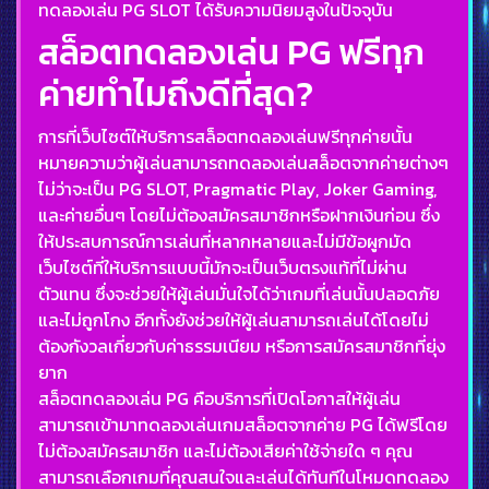
ทดลองเล่น PG SLOT ได้รับความนิยมสูงในปัจจุบัน
สล็อตทดลองเล่น PG ฟรีทุก
ค่ายทำไมถึงดีที่สุด?
การที่เว็บไซต์ให้บริการสล็อตทดลองเล่นฟรีทุกค่ายนั้น
หมายความว่าผู้เล่นสามารถทดลองเล่นสล็อตจากค่ายต่างๆ
ไม่ว่าจะเป็น PG SLOT, Pragmatic Play, Joker Gaming,
และค่ายอื่นๆ โดยไม่ต้องสมัครสมาชิกหรือฝากเงินก่อน ซึ่ง
ให้ประสบการณ์การเล่นที่หลากหลายและไม่มีข้อผูกมัด
เว็บไซต์ที่ให้บริการแบบนี้มักจะเป็นเว็บตรงแท้ที่ไม่ผ่าน
ตัวแทน ซึ่งจะช่วยให้ผู้เล่นมั่นใจได้ว่าเกมที่เล่นนั้นปลอดภัย
และไม่ถูกโกง อีกทั้งยังช่วยให้ผู้เล่นสามารถเล่นได้โดยไม่
ต้องกังวลเกี่ยวกับค่าธรรมเนียม หรือการสมัครสมาชิกที่ยุ่ง
ยาก
สล็อตทดลองเล่น PG คือบริการที่เปิดโอกาสให้ผู้เล่น
สามารถเข้ามาทดลองเล่นเกมสล็อตจากค่าย PG ได้ฟรีโดย
ไม่ต้องสมัครสมาชิก และไม่ต้องเสียค่าใช้จ่ายใด ๆ คุณ
สามารถเลือกเกมที่คุณสนใจและเล่นได้ทันทีในโหมดทดลอง