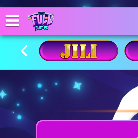
https://fullslotpg.org/