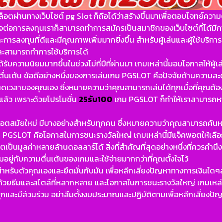
อตผ่านทางเว็บไซต์ pg Slot ก็ถือได้ว่าสร้างขึ้นมาเพื่อตอบโจทย์ความต
่อการลงทุนเราก็สามารถทำการสมัครเป็นสมาชิกของเว็บไซต์ที่ได้มีการ
รลงทุนที่ดีและมีคุณภาพเพิ่มมากยิ่งขึ้น สำหรับผู้เล่นและผู้ใช้บริก
สามารถทำการใช้บริการได้
้รับความนิยมมากขึ้นในช่วงไม่กี่ปีที่ผ่านมา เกมเหล่านี้มอบโอกาสให้ผู
ื่นเต้น ข้อดีอย่างหนึ่งของการเล่นเกม PGSLOT คือปัจจัยด้านความส
ลาของคุณเอง ซึ่งหมายความว่าคุณสามารถเล่นได้ทุกเมื่อที่คุณต้อง
ล้ว เพราะด้วยโปรโมชั่น
25รับ100
เกม PGSLOT ก็ทำให้เราสามารถหาเ
สล็อตสมัยใหม่ มีบางอย่างสำหรับทุกคน ซึ่งหมายความว่าคุณสามารถค้น
PGSLOT คือโอกาสในการชนะรางวัลใหญ่ เกมเหล่านี้มีแจ็คพอตให้เลือ
นมูลค่าหลายล้านดอลลาร์ได้ สิ่งที่สำคัญที่สุดอย่างหนึ่งที่ควรคำนึง
จมอยู่กับความตื่นเต้นของเกมและใช้จ่ายมากกว่าที่คุณตั้งใจไว้
หรับตัวคุณเองและยึดมั่นกับมัน เพื่อหลีกเลี่ยงปัญหาทางการเงินใดๆ
ด้วยธีมและสไตล์ที่หลากหลาย และโอกาสในการชนะรางวัลใหญ่ เกมเหล่านี
กและมีส่วนร่วม อย่าลืมตั้งงบประมาณและปฏิบัติตามเพื่อหลีกเลี่ยงปั