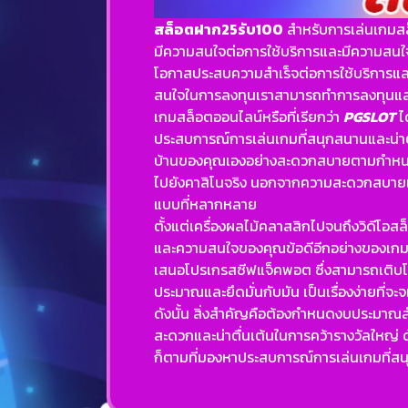
สล็อตฝาก25รับ100
สำหรับการเล่นเกมสล็
มีความสนใจต่อการใช้บริการและมีความสนใจต
โอกาสประสบความสำเร็จต่อการใช้บริการและกา
สนใจในการลงทุนเราสามารถทำการลงทุนและ
เกมสล็อตออนไลน์หรือที่เรียกว่า
PGSLOT
ได
ประสบการณ์การเล่นเกมที่สนุกสนานและน่าต
บ้านของคุณเองอย่างสะดวกสบายตามกำหนดเว
ไปยังคาสิโนจริง นอกจากความสะดวกสบายแ
แบบที่หลากหลาย
ตั้งแต่เครื่องผลไม้คลาสสิกไปจนถึงวิดีโอ
และความสนใจของคุณข้อดีอีกอย่างของเกม 
เสนอโปรเกรสซีฟแจ็คพอต ซึ่งสามารถเติบโตเป็
ประมาณและยึดมั่นกับมัน เป็นเรื่องง่ายที่จะ
ดังนั้น สิ่งสำคัญคือต้องกำหนดงบประมาณสำ
สะดวกและน่าตื่นเต้นในการคว้ารางวัลใหญ่ 
ก็ตามที่มองหาประสบการณ์การเล่นเกมที่สนุ