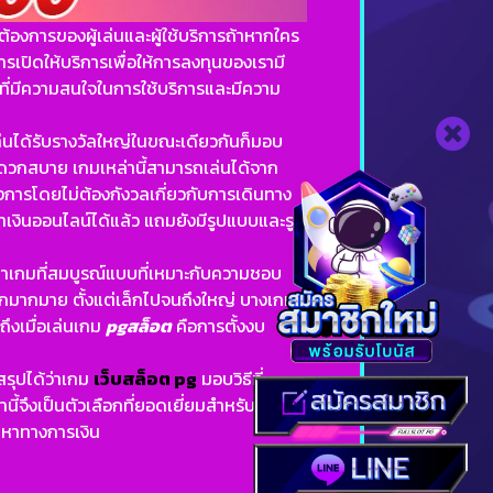
้องการของผู้เล่นและผู้ใช้บริการถ้าหากใคร
เปิดให้บริการเพื่อให้การลงทุนของเรามี
ารที่มีความสนใจในการใช้บริการและมีความ
้เล่นได้รับรางวัลใหญ่ในขณะเดียวกันก็มอบ
ะดวกสบาย เกมเหล่านี้สามารถเล่นได้จาก
การโดยไม่ต้องกังวลเกี่ยวกับการเดินทาง
งินออนไลน์ได้แล้ว แถมยังมีรูปแบบและรูป
หาเกมที่สมบูรณ์แบบที่เหมาะกับความชอบ
กมากมาย ตั้งแต่เล็กไปจนถึงใหญ่ บางเกม
ถึงเมื่อเล่นเกม
pgสล็อต
คือการตั้งงบ
สรุปได้ว่าเกม
เว็บสล็อต pg
มอบวิธีที่
้จึงเป็นตัวเลือกที่ยอดเยี่ยมสำหรับใคร
ญหาทางการเงิน