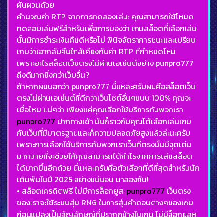
ผันผวนด้วย
คำนวณค่า RTP จากการทดลองเล่น: คุณสามารถใช้โหมด
ทดสอบเล่นฟรีสำหรับเพื่อการมองว่า เกมสล็อตที่เลือกเล่น
นั้นมีการชำระเงินคืนดีหรือไม่ พินิจอัตราการชนะและเปรียบ
เกมว่าเอากลับคืนใกล้เคียงกับค่า RTP ที่กำหนดไหม
เพราะอะไรสล็อตเว็บตรงไม่ผ่านเอเย่นต์อย่าง punpro777
ถึงดีมากยิ่งกว่าเว็บอื่น?
ถ้าหากผมบอกว่า punpro777 นี่แหละครับผมคือสล็อตเว็บ
ตรงไม่ผ่านเอเย่นต์ที่ดีกว่าเว็บไซต์อื่นๆแบบ 100% คุณจะ
เชื่อไหม แน่ๆว่า เพียงแค่คุณเลือกใช้บริการกับพวกเรา
punpro777
ปากทางเข้า มันก็ราวกับคุณได้เลือกเล่นเกม
กับเว็บที่มีมาตรฐานและก็ความปลอดภัยสูงแล้วล่ะนะครับ
เพราะการเลือกใช้บริการกับพวกเราเว็บที่ตรงนั้นมีจุดเด่น
มากมายที่จะช่วยให้คุณสามารถได้กำไรจากการเล่นสล็อต
ได้มากขึ้นอีกด้วย นี่แหละครับคือตัวเลือกที่ดีที่สุดสำหรับนัก
เดิมพันในปี 2025 อย่างแน่นอน มาลองกัน!
• สล็อตเครดิตฟรี ไม่มีการล็อกยูส:
punpro777
เว็บตรง
ของเราจะใช้ระบบสุ่ม RNG ในการสุ่มคำตอบต่างๆของเกม
ก่อนแปลงเป็นสัญลักษณ์ที่ปรากฎข้างในเกม ไม่มีล็อกยูสห