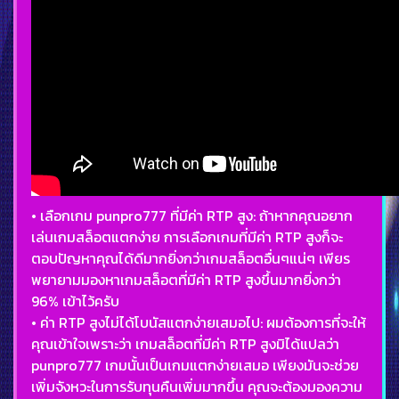
• เลือกเกม punpro777 ที่มีค่า RTP สูง: ถ้าหากคุณอยาก
เล่นเกมสล็อตแตกง่าย การเลือกเกมที่มีค่า RTP สูงก็จะ
ตอบปัญหาคุณได้ดีมากยิ่งกว่าเกมสล็อตอื่นๆแน่ๆ เพียร
พยายามมองหาเกมสล็อตที่มีค่า RTP สูงขึ้นมากยิ่งกว่า
96% เข้าไว้ครับ
• ค่า RTP สูงไม่ได้โบนัสแตกง่ายเสมอไป: ผมต้องการที่จะให้
คุณเข้าใจเพราะว่า เกมสล็อตที่มีค่า RTP สูงมิได้แปลว่า
punpro777 เกมนั้นเป็นเกมแตกง่ายเสมอ เพียงมันจะช่วย
เพิ่มจังหวะในการรับทุนคืนเพิ่มมากขึ้น คุณจะต้องมองความ