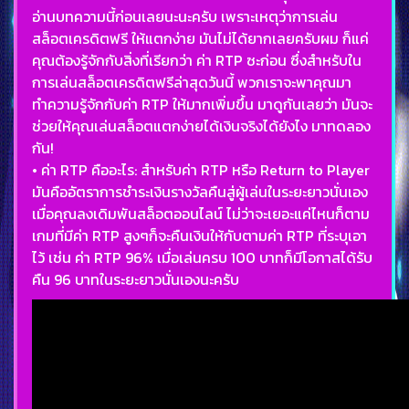
อ่านบทความนี้ก่อนเลยนะนะครับ เพราะเหตุว่าการเล่น
สล็อตเครดิตฟรี ให้แตกง่าย มันไม่ได้ยากเลยครับผม ก็แค่
คุณต้องรู้จักกับสิ่งที่เรียกว่า ค่า RTP ซะก่อน ซึ่งสำหรับใน
การเล่นสล็อตเครดิตฟรีล่าสุดวันนี้ พวกเราจะพาคุณมา
ทำความรู้จักกับค่า RTP ให้มากเพิ่มขึ้น มาดูกันเลยว่า มันจะ
ช่วยให้คุณเล่นสล็อตแตกง่ายได้เงินจริงได้ยังไง มาทดลอง
กัน!
• ค่า RTP คืออะไร: สำหรับค่า RTP หรือ Return to Player
มันคืออัตราการชำระเงินรางวัลคืนสู่ผู้เล่นในระยะยาวนั่นเอง
เมื่อคุณลงเดิมพันสล็อตออนไลน์ ไม่ว่าจะเยอะแค่ไหนก็ตาม
เกมที่มีค่า RTP สูงๆก็จะคืนเงินให้กับตามค่า RTP ที่ระบุเอา
ไว้ เช่น ค่า RTP 96% เมื่อเล่นครบ 100 บาทก็มีโอกาสได้รับ
คืน 96 บาทในระยะยาวนั่นเองนะครับ