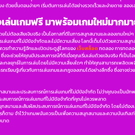
ี่ยง ด้วยขั้นตอนง่ายๆ เริ่มต้นการเล่นได้อย่างรวดเร็วและง่ายดาย ล
ล่นเกมฟรี มาพร้อมเกมใหม่มากมา
ไม่ต้องเสียเงินจริง เป็นโอกาสที่ดีในการสนุกสนานและลองเกมใหม่ๆ โ
เล่นเกมที่ไม่มีข้อจำกัดและไม่มีความเสี่ยง โลกนี้เต็มไปด้วยความสน
ุณควรทำความรู้จักและเปิดประตูสู่โลกของ
เว็บสล็อต
ทดลอง การทดลองเล
่งจะช่วยให้คุณมีประสบการณ์ที่ดีเมื่อคุณเริ่มเล่นด้วยเงินจริง ที่เป็
ละกลยุทธ์ในการเล่นโดยไม่มีความเสี่ยงใดๆ ทำให้คุณสามารถเพลิดเพลิ
รียนรู้เกี่ยวกับการเล่นเกมและกฎของเกมได้อย่างลึกซึ้ง ซึ่งอาจช่วย
กสนานและประสบการณ์การเล่นเกมที่ไม่มีข้อจำกัด ไม่ว่าคุณจะเป็นนักพ
ระสบการณ์การเล่นเกมที่ไม่มีข้อจำกัดที่คุณไม่ควรพลาด
นุกสนานและสัมผัสประสบการณ์การเล่นเกมที่ไม่มีข้อจำกัด โดยไม่ต้อ
รก็ตาม จำไว้ว่าเกมพนันควรเป็นเพื่อความสนุกสนานและความบันเทิงเท่าน
นขนาด