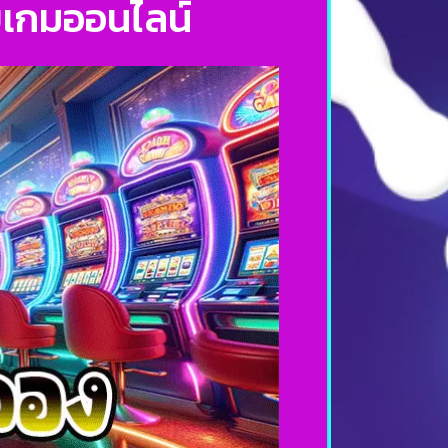
ายเกมออนไลน์