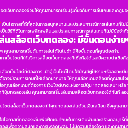
อตเว็บทดลองช่วยให้คุณสามารถเรียนรู้เกี่ยวกับการเล่นเกมและกฎของเก
ี
เป็นโอกาสที่ดีที่สุดในการสนุกสนานและประสบการณ์การเล่นเกมที่ไม่มีข
ป็นวิธีที่ดีในการเพลิดเพลินและประสบการณ์การเล่นเกมที่ไม่มีข้อจำก
เล่นสล็อตเว็บทดลอง: มีขั้นตอนง่าย
 คุณสามารถเริ่มต้นการเล่นได้ในไม่ช้า นี่คือขั้นตอนที่คุณต้องทำ:
้นหาเว็บไซต์ที่ให้บริการสล็อตเว็บทดลองที่เชื่อถือได้และมีความน่าเชื่อถ
เลือกเว็บไซต์ที่ต้องการ เข้าสู่เว็บไซต์โดยใช้บัญชีผู้ใช้งานหรือลงทะเบ
ซต์อาจมีรายการเกมที่ให้เลือกมากมาย ให้คุณเลือกเกมสล็อตที่คุณสน
เมื่อคุณเลือกเกมที่ต้องการ เว็บไซต์บางแห่งอาจมีปุ่ม “ทดลองเล่น” หรือ “เล่
ลิกที่ปุ่มทดลองเล่น คุณสามารถเริ่มเล่นเกมสล็อตเว็บทดลองได้ทันที 
เว็บไซต์สล็อตเว็บทดลองจะให้คุณทดลองเล่นด้วยเงินเสมือน ซึ่งคุณสา
 ใช้โอกาสที่ทดลองเล่นเพื่อฝึกฝนทักษะในการเดิมพันและสร้างกลยุทธ์ท
ดลองเพื่อความสนุกและการเพลิดเพลิน ไม่มีความเสี่ยงใดๆ และคุณสามา