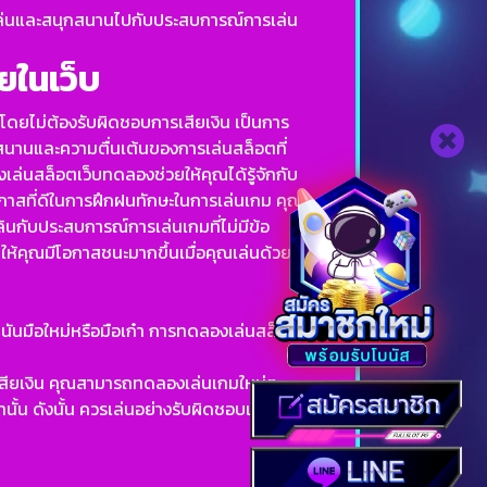
องเล่นและสนุกสนานไปกับประสบการณ์การเล่น
ยในเว็บ
ดยไม่ต้องรับผิดชอบการเสียเงิน เป็นการ
ุกสนานและความตื่นเต้นของการเล่นสล็อตที่
่นสล็อตเว็บทดลองช่วยให้คุณได้รู้จักกับ
นโอกาสที่ดีในการฝึกฝนทักษะในการเล่นเกม คุณ
นกับประสบการณ์การเล่นเกมที่ไม่มีข้อ
ให้คุณมีโอกาสชนะมากขึ้นเมื่อคุณเล่นด้วย
นันมือใหม่หรือมือเก๋า การทดลองเล่นสล็อต
งเสียเงิน คุณสามารถทดลองเล่นเกมใหม่ๆ
ั้น ดังนั้น ควรเล่นอย่างรับผิดชอบและ