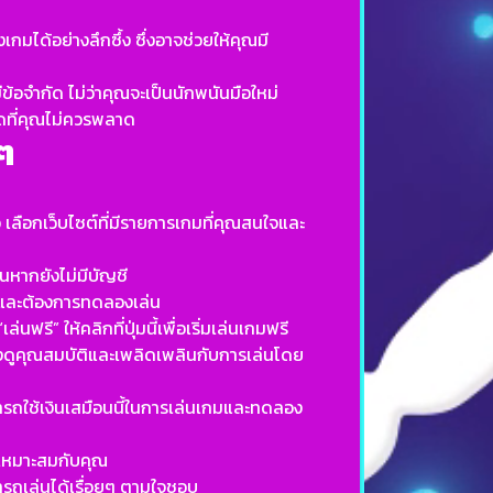
มได้อย่างลึกซึ้ง ซึ่งอาจช่วยให้คุณมี
้อจำกัด ไม่ว่าคุณจะเป็นนักพนันมือใหม่
ัดที่คุณไม่ควรพลาด
ๆ
ือ เลือกเว็บไซต์ที่มีรายการเกมที่คุณสนใจและ
ียนหากยังไม่มีบัญชี
ใจและต้องการทดลองเล่น
นฟรี” ให้คลิกที่ปุ่มนี้เพื่อเริ่มเล่นเกมฟรี
ลองดูคุณสมบัติและเพลิดเพลินกับการเล่นโดย
มารถใช้เงินเสมือนนี้ในการเล่นเกมและทดลอง
ี่เหมาะสมกับคุณ
รถเล่นได้เรื่อยๆ ตามใจชอบ