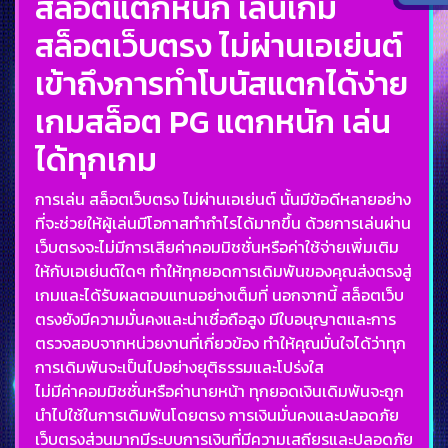
สล็อตแตกหนัก เล่นเกม
สล็อตเว็บตรง ไม่ผ่านเอเย่นต์
เข้าถึงการทำโบนัสแตกได้ง่าย
เกมสล็อต PG แตกหนัก เล่น
ได้ทุกเกม
การเล่น สล็อตเว็บตรง ไม่ผ่านเอเย่นต์ นั้นมีข้อดีหลายอย่าง
ที่จะช่วยให้ผู้เล่นมีโอกาสทำกำไรได้มากขึ้น ด้วยการเล่นผ่าน
เว็บตรงจะไม่มีการเสียค่าคอมมิชชั่นหรือค่าใช้จ่ายเพิ่มเติม
ให้กับเอเย่นต์ใดๆ ทำให้ทุกยอดการเดิมพันของคุณส่งตรงสู่
เกมและได้รับผลตอบแทนอย่างเต็มที่ นอกจากนี้ สล็อตเว็บ
ตรงยังมีความมั่นคงและน่าเชื่อถือสูง มีใบอนุญาตและการ
ตรวจสอบจากหน่วยงานที่เกี่ยวข้อง ทำให้คุณมั่นใจได้ว่าทุก
การเดิมพันจะเป็นไปอย่างยุติธรรมและโปร่งใส
ไม่มีค่าคอมมิชชั่นหรือค่านายหน้า ทุกยอดเงินเดิมพันจะถูก
นำไปใช้ในการเดิมพันโดยตรง การเงินมั่นคงและปลอดภัย
เว็บตรงส่วนมากมีระบบการเงินที่มีความเสถียรและปลอดภัย