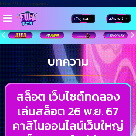
https://fullslotpg.org/
บทความ
สล็อต เว็บไซต์ทดลอง
เล่นสล็อต 26 พ.ย. 67
คาสิโนออนไลน์เว็บใหญ่