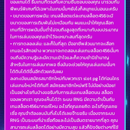
ของเกมได้ ธีมเกมที่ตรงกับความชื่นชอบของคุณ มารวมกับ
ฟีพบร์พิเศษที่มีเฉพาะในเกมนั้นๆยังไงก็สนุกแน่นอนนะครับ
• ขนาดของการพนัน: เกมสล็อตแต่ละเกมสล็อต456จะมี
ขนาดของการเดิมพันไม่เหมือนกัน ผมแนะนำให้คุณเลือก
เกมที่มีการพนันขั้นต่ำไปจนถึงสูงสุดที่เหมาะกับงบประมาณ
ในการเล่นของคุณเข้าไว้จะเหมาะสมที่สุดครับ
• การทดลองเล่น: และก็ในที่สุด มืออาชีพส่วนมากจะเลือก
เกมอะไรสักอย่าง พวกเขาจะทดสอบเล่นเกมสล็อต456นั้นๆ
จนถึงมีความรู้และมีความเข้าใจและก็ความชำนิชำนาญ
สำหรับในการเล่นมากพอ ซึ่งมันจะช่วยให้คุณเล่นเกมนั้นๆ
ได้ดิบได้ดีขึ้นอีกด้วยครับผม
ลงทะเบียนสมัครสมาชิกใหม่กับพวกเรา slot pg ได้ก่อนใคร
เล่นเกมใหม่ๆได้ทันที สมัครสมาชิกใหม่ฟรี ไม่มีอย่างน้อย!
เป็นอย่างไรกันบ้างขอรับกับการเล่นเกมสล็อตบน สล็อต
ของพวกเรา คุณจะเห็นได้ว่า ระบบ RNG มีความจำเป็นกับ
เกมสล็อต456มากแค่ไหน อะไรที่คุณเคยคิด อะไรที่คุณเคย
เชื่อ คุณจำต้องลบมันทิ้งไปได้เลยจ๊าขอรับ เนื่องจากระบบ
RNG เป็นระบบที่น่าเชื่อถือและไม่เป็นอันตรายมากที่สุด คุณ
สามารถเล่นสล็อตได้อย่างมีความสุข แล้วก็ปัจจัยต่างๆที่ใช้