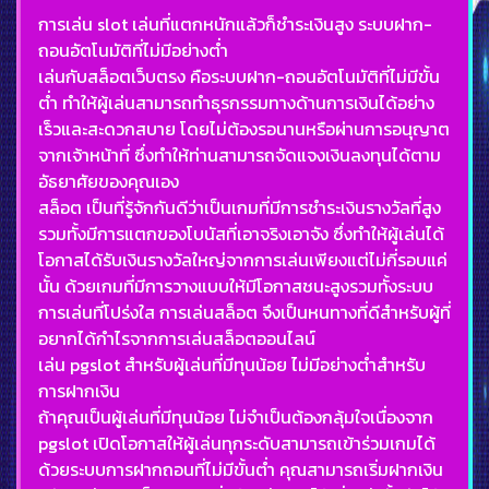
การเล่น slot เล่นที่แตกหนักแล้วก็ชำระเงินสูง ระบบฝาก-
ถอนอัตโนมัติที่ไม่มีอย่างต่ำ
เล่นกับสล็อตเว็บตรง คือระบบฝาก-ถอนอัตโนมัติที่ไม่มีขั้น
ต่ำ ทำให้ผู้เล่นสามารถทำธุรกรรมทางด้านการเงินได้อย่าง
เร็วและสะดวกสบาย โดยไม่ต้องรอนานหรือผ่านการอนุญาต
จากเจ้าหน้าที่ ซึ่งทำให้ท่านสามารถจัดแจงเงินลงทุนได้ตาม
อัธยาศัยของคุณเอง
สล็อต เป็นที่รู้จักกันดีว่าเป็นเกมที่มีการชำระเงินรางวัลที่สูง
รวมทั้งมีการแตกของโบนัสที่เอาจริงเอาจัง ซึ่งทำให้ผู้เล่นได้
โอกาสได้รับเงินรางวัลใหญ่จากการเล่นเพียงแต่ไม่กี่รอบแค่
นั้น ด้วยเกมที่มีการวางแบบให้มีโอกาสชนะสูงรวมทั้งระบบ
การเล่นที่โปร่งใส การเล่นสล็อต จึงเป็นหนทางที่ดีสำหรับผู้ที่
อยากได้กำไรจากการเล่นสล็อตออนไลน์
เล่น pgslot สำหรับผู้เล่นที่มีทุนน้อย ไม่มีอย่างต่ำสำหรับ
การฝากเงิน
ถ้าคุณเป็นผู้เล่นที่มีทุนน้อย ไม่จำเป็นต้องกลุ้มใจเนื่องจาก
pgslot เปิดโอกาสให้ผู้เล่นทุกระดับสามารถเข้าร่วมเกมได้
ด้วยระบบการฝากถอนที่ไม่มีขั้นต่ำ คุณสามารถเริ่มฝากเงิน