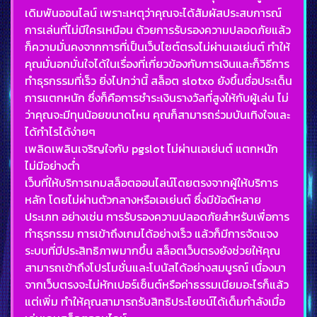
เดิมพันออนไลน์ เพราะเหตุว่าคุณจะได้สัมผัสประสบการณ์
การเล่นที่ไม่มีใครเหมือน ด้วยการรับรองความปลอดภัยแล้ว
ก็ความมั่นคงจากการที่เป็นเว็บไซต์ตรงไม่ผ่านเอเย่นต์ ทำให้
คุณมั่นอกมั่นใจได้ในเรื่องที่เกี่ยวข้องกับการเงินและก็วิธีการ
ทำธุรกรรมที่เร็ว ยิ่งไปกว่านี้ สล็อต slotxo ยังขึ้นชื่อประเด็น
การแตกหนัก ซึ่งก็คือการชำระเงินรางวัลที่สูงให้กับผู้เล่น ไม่
ว่าคุณจะมีทุนน้อยขนาดไหน คุณก็สามารถร่วมบันเทิงใจและ
ได้กำไรได้ง่ายๆ
เพลิดเพลินเจริญใจกับ pgslot ไม่ผ่านเอเย่นต์ แตกหนัก
ไม่มีอย่างต่ำ
เว็บที่ให้บริการเกมสล็อตออนไลน์โดยตรงจากผู้ให้บริการ
หลัก โดยไม่ผ่านตัวกลางหรือเอเย่นต์ ซึ่งมีข้อดีหลาย
ประเภท อย่างเช่น การรับรองความปลอดภัยสำหรับเพื่อการ
ทำธุรกรรม การเข้าถึงเกมได้อย่างเร็ว แล้วก็มีการจัดแจง
ระบบที่มีประสิทธิภาพมากขึ้น สล็อตเว็บตรงยังช่วยให้คุณ
สามารถเข้าถึงโปรโมชั่นและโบนัสได้อย่างสมบูรณ์ เนื่องมา
จากเว็บตรงจะไม่หักเปอร์เซ็นต์หรือค่าธรรมเนียมอะไรก็แล้ว
แต่เพิ่ม ทำให้คุณสามารถรับสิทธิประโยชน์ได้เต็มกำลังเมื่อ