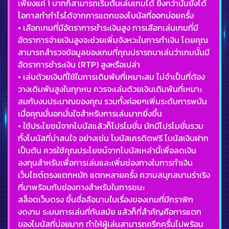
เพียงแค่ 1 บาทก็สามารถเริ่มต้นเล่นเกมได้ ยิ่งกว่านั้นยังได้
โอกาสทำกำไรได้จากการแตกของโบนัสที่ออกบ่อยครั้ง
• เลือกเกมที่มีอัตราการชำระเงินสูง การเลือกเล่นเกมที่มี
อัตราการจ่ายเงินสูงจะช่วยเพิ่มจังหวะในการทำเงิน โดยคุณ
สามารถสำรวจข้อมูลของเกมที่คุณปรารถนาเล่นว่าเกมนั้นมี
อัตราการชำระเงิน (RTP) สูงหรือเปล่า
• เล่นด้วยเงินที่ใช้ในการเดิมพันที่เหมาะสม ไม่จำเป็นที่ต้อง
วางเดิมพันสูงในทุกหน ควรจะเล่นด้วยเงินเดิมพันที่เหมาะ
สมกับงบประมาณของคุณ รวมทั้งค่อยๆเพิ่มระดับการพนัน
เมื่อคุณมั่นอกมั่นใจสำหรับการเล่นมากยิ่งขึ้น
• ใช้ประโยชน์จากโบนัสแล้วก็โปรโมชั่น มักมีโปรโมชั่นรวม
ทั้งโบนัสที่น่าสนใจ อย่างเช่น โบนัสเครดิตฟรี โบนัสเงินฝาก
เป็นต้น ควรใช้คุณประโยชน์จากโบนัสเหล่านี้เพื่อลดเงิน
ลงทุนสำหรับเพื่อการเล่นและเพิ่มช่องทางในการทำเงิน
เว็บไซต์ตรงแตกหนัก แตกหลายครั้ง ความสนุกสนานร่าเริง
ที่มาพร้อมกับช่องทางสำหรับในการชนะ
สล็อตเว็บตรง ขึ้นชื่อลือนามในเรื่องของเกมที่มีกราฟิก
งดงาม ระบบการเล่นที่ทันสมัย แล้วก็ที่สำคัญคือการแตก
ของโบนัสที่บ่อยมาก ทำให้ผู้เล่นสามารถครึกครื้นไปพร้อม