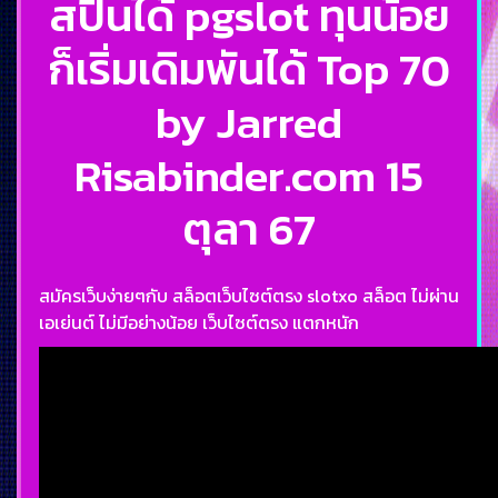
สปินได้ pgslot ทุนน้อย
ก็เริ่มเดิมพันได้ Top 70
by Jarred
Risabinder.com 15
ตุลา 67
สมัครเว็บง่ายๆกับ สล็อตเว็บไซต์ตรง slotxo สล็อต ไม่ผ่าน
เอเย่นต์ ไม่มีอย่างน้อย เว็บไซต์ตรง แตกหนัก