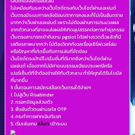
เล่นเกมสล็อตออนไลน์
ไม่เหมือนกันระหว่างเว็บไซต์ตรงกับเว็บไซต์ผ่านเอเย่นต์
เว็บตรงมีระบบการคลังป้อมปราการคงและก็ไม่เป็นอันตราย
มากกว่าเว็บผ่านเอเย่นต์ เพราะไม่ต้องผ่านการประมวลผล
จากตัวกลางที่อาจจะส่งผลให้เกิดอุปสรรคต่อการทำธุรกรรม
เว็บตรงสามารถเข้าถึงเกม pgslot ได้อย่างรวดเร็วแล้วก็มี
เสถียรภาพมากกว่า ไม่ต้องวิตกกังวลเรื่องเซิร์ฟเวอร์ล่ม
หรือปัญหาที่เกิดขึ้นกับการเล่นที่ขัดข้อง
เว็บไซต์ตรงมักมีโปรโมชั่นที่ดีมากยิ่งกว่าเว็บไซต์ผ่าน
เอเย่นต์ เนื่องจากไม่มีค่าขนบธรรมเนียมประเพณีหรือ
เปอร์เซ็นต์ที่จำต้องจ่ายให้กับตัวกลาง ทำให้คุณได้รับโบนัส
ที่มากขึ้น
5 ขั้นตอนการสมัครสล็อตเว็บตรงได้ง่ายๆ
1. ไปสู่เว็บ Risabinder
2. กรอกข้อมูลส่วนตัว
3. ยืนยันตัวตนผ่านรหัส OTP
4. กระทำการฝากเงินทีแรก
5. เริ่มเล่นเกม
สล็อต
เข้าระบบ