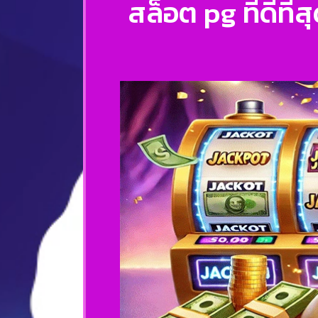
สล็อต pg ที่ดีท