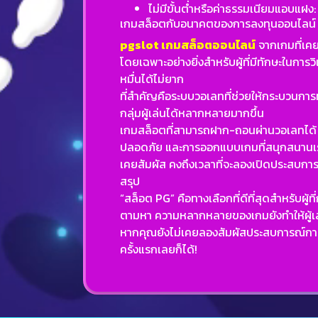
ไม่มีขั้นต่ำหรือค่าธรรมเนียมแอบแฝง: 
เกมสล็อตกับอนาคตของการลงทุนออนไลน์
pgslot เกมสล็อตออนไลน์
จากเกมที่เคย
โดยเฉพาะอย่างยิ่งสำหรับผู้ที่มีทักษะในกา
หมื่นได้ไม่ยาก
ที่สำคัญคือระบบวอเลทที่ช่วยให้กระบวนการทา
กลุ่มผู้เล่นได้หลากหลายมากขึ้น
เกมสล็อตที่สามารถฝาก-ถอนผ่านวอเลทได้ ได
ปลอดภัย และการออกแบบเกมที่สนุกสนานเร้า
เคยสัมผัส คงถึงเวลาที่จะลองเปิดประสบการณ์
สรุป
“สล็อต PG” คือทางเลือกที่ดีที่สุดสำหรับผู
ตามหา ความหลากหลายของเกมยังทำให้ผู้เล่
หากคุณยังไม่เคยลองสัมผัสประสบการณ์การเล่
ครั้งแรกเลยก็ได้!