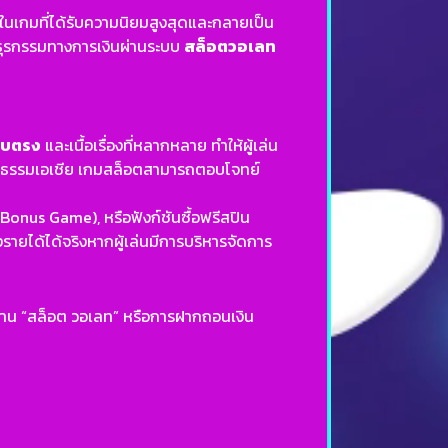
งในเกมที่ได้รับความนิยมสูงสุดและกลายเป็น
ำธุรกรรมทางการเงินผ่านระบบ
สล็อตวอเลท
็บตรง
และเนื้อเรื่องที่หลากหลาย ทำให้ผู้เล่น
วัฒนธรรมเอเชีย เกมสล็อตสามารถตอบโจทย์
(Bonus Game), หรือฟังก์ชันซื้อฟรีสปิน
งรายได้ได้จริงหากผู้เล่นมีการบริหารจัดการ
ผ่าน “สล็อต วอเลท” หรือการฝากถอนเงิน