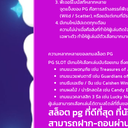
ฟีเจอร์โบนัสที่หลากหลาย
จุดแข็งของ PG คือการสร้างสรรค์ฟีเจ
(Wild / Scatter), หรือแม้แต่เกมที่มี
มีเกมใหม่อัปเดตทุกเดือน
ความไม่น่าเบื่อคือสิ่งที่ทำให้ผู้เล
เฉพาะตัว ทำให้ผู้เล่นมีตัวเลือกมา
ความหลากหลายของเกมสล็อต PG
PG SLOT มีเกมให้เลือกเล่นนับร้อยเกม ซึ
เกมแนวผจญภัย เช่น Treasures of A
เกมแนวแฟนตาซี เช่น Guardians of
เกมธีมเอเชีย / จีน เช่น Caishen W
เกมผลไม้ / น่ารักสดใส เช่น Cand
เกมแนวคลาสสิก 3 รีล เช่น Lucky 
ผู้เล่นสามารถเลือกเล่นได้ตามสไตล์ที่ชื
สล็อต pg ที่ดีที่สุด 
สามารถฝาก-ถอนผ่านส