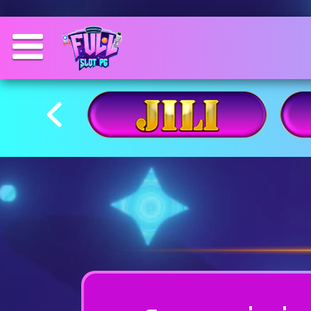
https://fullslotpg.org/