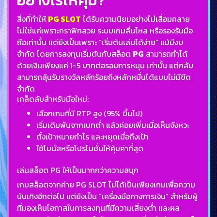
สิ่งที่ทำให้
PG SLOT
ได้รับความนิยมอย่างไม่เสื่อมคลาย
ไม่ใช่แค่เพราะกราฟิกสวย ระบบเกมลื่นไหล หรือรองรับมือ
ถือเท่านั้น แต่ยังเป็นเพราะ “เริ่มต้นเล่นได้ง่าย” แม้มีงบ
จำกัด โดยการลงทุนเริ่มต้นกับสล็อต
PG
สามารถทำได้
ด้วยเงินเพียงแค่ 1-5 บาทต่อรอบการหมุน เท่านั้น แต่กลับ
สามารถลุ้นรับรางวัลหลักร้อยถึงหลักหมื่นได้แบบไม่มีขีด
จำกัด
เคล็ดลับสำหรับมือใหม่:
เลือกเกมที่มี RTP สูง (95% ขึ้นไป)
เริ่มเดิมพันจากเบทต่ำ แล้วค่อยเพิ่มเมื่อเห็นจังหวะ
ตั้งเป้าหมายกำไร และหยุดเมื่อถึงเป้า
ใช้โบนัสหรือโปรโมชั่นให้คุ้มค่าที่สุด
เล่นสล็อต PG ให้เป็นมากกว่าความสนุก
เกมสล็อตจากค่าย PG SLOT ไม่ได้เป็นเพียงเกมเพื่อความ
บันเทิงอีกต่อไป แต่ยังเป็น “เครื่องมือทางการเงิน” สำหรับผู้
ที่มองเห็นโอกาสในการลงทุนที่มีความเสี่ยงต่ำ และผล