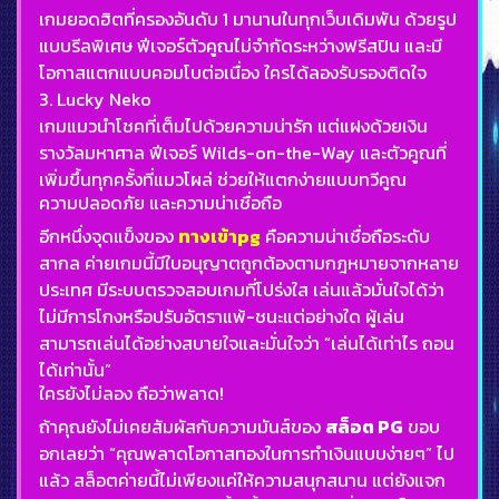
เกมยอดฮิตที่ครองอันดับ 1 มานานในทุกเว็บเดิมพัน ด้วยรูป
แบบรีลพิเศษ ฟีเจอร์ตัวคูณไม่จำกัดระหว่างฟรีสปิน และมี
โอกาสแตกแบบคอมโบต่อเนื่อง ใครได้ลองรับรองติดใจ
3. Lucky Neko
เกมแมวนำโชคที่เต็มไปด้วยความน่ารัก แต่แฝงด้วยเงิน
รางวัลมหาศาล ฟีเจอร์ Wilds-on-the-Way และตัวคูณที่
เพิ่มขึ้นทุกครั้งที่แมวโผล่ ช่วยให้แตกง่ายแบบทวีคูณ
ความปลอดภัย และความน่าเชื่อถือ
อีกหนึ่งจุดแข็งของ
ทางเข้าpg
คือความน่าเชื่อถือระดับ
สากล ค่ายเกมนี้มีใบอนุญาตถูกต้องตามกฎหมายจากหลาย
ประเทศ มีระบบตรวจสอบเกมที่โปร่งใส เล่นแล้วมั่นใจได้ว่า
ไม่มีการโกงหรือปรับอัตราแพ้-ชนะแต่อย่างใด ผู้เล่น
สามารถเล่นได้อย่างสบายใจและมั่นใจว่า “เล่นได้เท่าไร ถอน
ได้เท่านั้น”
ใครยังไม่ลอง ถือว่าพลาด!
ถ้าคุณยังไม่เคยสัมผัสกับความมันส์ของ
สล็อต PG
ขอบ
อกเลยว่า “คุณพลาดโอกาสทองในการทำเงินแบบง่ายๆ” ไป
แล้ว สล็อตค่ายนี้ไม่เพียงแค่ให้ความสนุกสนาน แต่ยังแจก