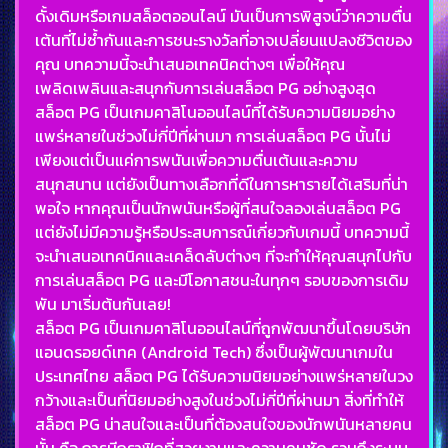
ดั้งเดิมหรือเกมสล็อตออนไลน์ มันเป็นการพิสูจน์ว่าความตื่น
เต้นที่ไม่ซ้ำกันและการชนะรางวัลที่อาจเปลี่ยนแปลงชีวิตของ
คุณ บทความนี้จะนำเสนอเทคนิคต่างๆ เพื่อให้คุณ
เพลิดเพลินและสนุกกับการเล่นสล็อต PG อย่างสูงสุด
สล็อต PG เป็นเกมคาสิโนออนไลน์ที่ได้รับความนิยมอย่าง
แพร่หลายในช่วงไม่กี่ปีที่ผ่านมา การเล่นสล็อต PG นั้นไม่
เพียงแต่เป็นแค่การพนันเพื่อความตื่นเต้นและความ
สนุกสนาน แต่ยังเป็นทางเลือกที่ดีในการหารายได้เสริมที่น่า
พอใจ หากคุณเป็นนักพนันหรือผู้ที่สนใจลองเล่นสล็อต PG
แต่ยังไม่มีความรู้หรือประสบการณ์เกี่ยวกับเกมนี้ บทความนี้
จะนำเสนอเทคนิคและเคล็ดลับต่างๆ ที่จะทำให้คุณสนุกไปกับ
การเล่นสล็อต PG และมีโอกาสชนะในทุกๆ รอบของการเดิม
พัน มาเริ่มต้นกันเลย!
สล็อต PG เป็นเกมคาสิโนออนไลน์ที่ถูกพัฒนาขึ้นโดยบริษัท
แอนดรอยด์เทค (Android Tech) ซึ่งเป็นผู้พัฒนาเกมใน
ประเทศไทย สล็อต PG ได้รับความนิยมอย่างแพร่หลายในวง
กว้างและเป็นที่นิยมอย่างสูงในช่วงไม่กี่ปีที่ผ่านมา สิ่งที่ทำให้
สล็อต PG น่าสนใจและเป็นที่ต้องสนใจของนักพนันหลายคน
นั้น คือ การมีกราฟิกที่สวยงามและความคมชัด รวมถึงระบบ