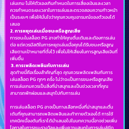
เล่นเกม ไม่ให้ตัวเองเกินกำหนดในการเสี่ยงเงินและเวลา
ควรกำหนดระยะเวลาในการเล่นและตรวจสอบความก้าวหน้า
เป็นระยะๆ เพื่อให้มั่นใจว่าคุณควบคุมอารมณ์ของตัวเองได้
เสมอ
2. การหยุดเล่นเมื่อชนะหรือสูญเสีย
การชนะในสล็อต PG อาจทำให้คุณตื่นเต้นและต้องการเล่น
ต่อ แต่ควรมีสติในการหยุดเล่นเมื่อคุณได้รับชนะหรือสูญ
เสียตามเป้าหมายที่ตั้งไว้ เพื่อไม่ให้เสี่ยงในการสูญเสียเงินที่
เพิ่มขึ้น
3. การเพลิดเพลินกับการเล่น
สุดท้ายนี้คือเรื่องสำคัญที่สุด คุณควรเพลิดเพลินกับการ
เล่นสล็อต PG ทุกๆ ครั้ง ไม่ว่าจะเป็นการชนะหรือสูญเสีย
การเล่นเกมควรเป็นสิ่งที่น่าสนุกและเป็นช่วงเวลาที่คุณ
สามารถพักผ่อนและสนุกไปกับการเล่น
การเล่นสล็อต PG อาจเป็นทางเลือกหนึ่งที่น่าสนุกและตื่น
เต้นที่คุณสามารถเพลิดเพลินและท้าทายตัวเองได้ การใช้
เทคนิคเบื้องต้นที่เราได้นำเสนอไปในบทความนี้อาจช่วยเพิ่ม
โอกาสในการชนะรางวัลและเพิ่มความสนุกในการเล่นสู่ขีด