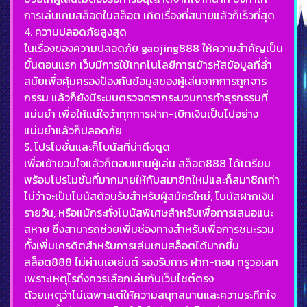
การเล่นเกมสล็อตในสล็อต เกิดเรื่องที่สบายแล้วก็เร็วที่สุด
4. ความปลอดภัยสูงสุด
ในเรื่องของความปลอดภัย gaojing888 ให้ความสำคัญเป็น
ขั้นตอนแรก เว็บมีการใช้เทคโนโลยีการเข้ารหัสข้อมูลที่ล้ำ
สมัยเพื่อคุ้มครองป้องกันข้อมูลของผู้เล่นจากการถูกจาร
กรรม แล้วก็ยังมีระบบตรวจตรากระบวนการทำธุรกรรมที่
แม่นยำ เพื่อให้แน่ใจว่าทุกการฝาก-เบิกเงินเป็นไปอย่าง
แม่นยำแล้วก็ปลอดภัย
5. โปรโมชั่นและก็โบนัสที่น่าดึงดูด
เพื่อเย้ายวนใจแล้วก็ตอบแทนผู้เล่น สล็อต888 ได้เตรียม
พร้อมโปรโมชั่นที่มากมายให้กับสมาชิกใหม่และก็สมาชิกเก่า
ไม่ว่าจะเป็นโบนัสต้อนรับสำหรับผู้สมัครใหม่, โบนัสฝากเงิน
รายวัน, หรือแม้กระทั่งโบนัสพิเศษสำหรับเพื่อการเสนอแนะ
สหาย ซึ่งสามารถช่วยเพิ่มช่องทางสำหรับเพื่อการชนะรวม
ทั้งเพิ่มเครดิตสำหรับการเล่นเกมสล็อตได้มากขึ้น
สล็อต888 ไม่ผ่านเอเย่นต์ รองรับการ ฝาก-ถอน ทรูวอเลท
เพราะเหตุไรถึงควรเลือกเล่นกับเว็บไซต์ตรง
ด้วยเหตุว่าไม่เฉพาะแต่ให้ความสนุกสนานและความระทึกใจ