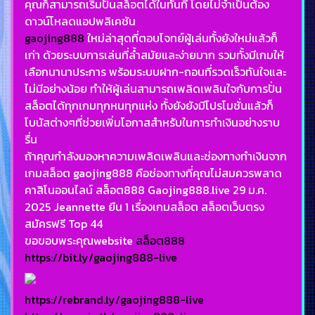
คุณก็สามารถเริ่มปั่นสล็อตได้ในทันที โดยไม่จำเป็นต้อง
ดาวน์โหลดแอปพลิเคชัน
gaojing888
ใหม่ล่าสุดที่ตอบโจทย์ผู้เล่นทั้งยังใหม่แล้วก็
เก่า ด้วยระบบการเล่นที่ล้ำสมัยและง่ายมาก รวมทั้งมีเกมให้
เลือกนานาประการ พร้อมระบบฝาก-ถอนที่รวดเร็วทันใจและ
ไม่มีอย่างน้อย ทำให้ผู้เล่นสามารถเพลิดเพลินใจกับการปั่น
สล็อตได้ทุกเกมทุกหนทุกแห่ง ทั้งยังยังมีโปรโมชั่นแล้วก็
โบนัสต่างๆที่ช่วยเพิ่มโอกาสสำหรับในการทำเงินอย่างราบ
รื่น
ถ้าคุณกำลังมองหาความเพลิดเพลินและช่องทางทำเงินจาก
เกมสล็อต gaojing888 คือช่องทางที่คุณไม่สมควรพลาด
คาสิโนออนไลน์ สล็อต888 Gaojing888.live 29 ม.ค.
2025 Jeannette ยืน 1 เรื่องเกมสล็อต สล็อตเว็บตรง
สมัครฟรี Top 44
ขอขอบพระคุณwebsite
สล็อต888
https://bit.ly/gaojing888-live
https://rebrand.ly/gaojing888-live