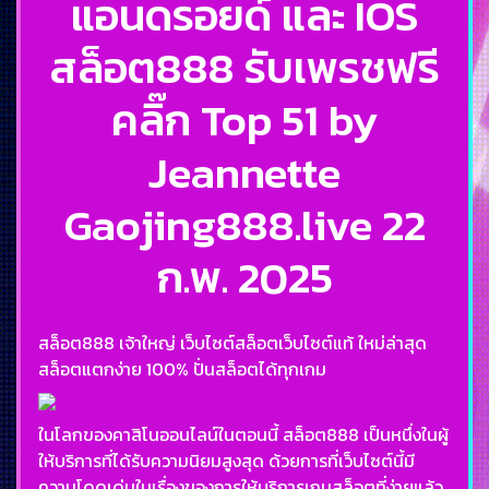
แอนดรอยด์ และ IOS
สล็อต888 รับเพรชฟรี
คลิ๊ก Top 51 by
Jeannette
Gaojing888.live 22
ก.พ. 2025
สล็อต888 เจ้าใหญ่ เว็บไซต์สล็อตเว็บไซต์แท้ ใหม่ล่าสุด
สล็อตแตกง่าย 100% ปั่นสล็อตได้ทุกเกม
ในโลกของคาสิโนออนไลน์ในตอนนี้ สล็อต888 เป็นหนึ่งในผู้
ให้บริการที่ได้รับความนิยมสูงสุด ด้วยการที่เว็บไซต์นี้มี
ความโดดเด่นในเรื่องของการให้บริการเกมสล็อตที่ง่ายแล้ว