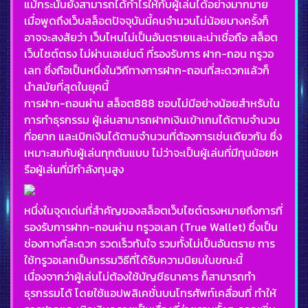
แม้กระนั้นยังสามารถได้กำไรให้กับผู้เล่นได้อย่างมากมาย
เมื่อพูดถึงเว็บสล็อตปัจจุบันนี้คนจำนวนไม่น้อยบางครั้งก็
อาจจะสงสัยว่า เว็บไหนไม่เป็นอันตรายและน่าเชื่อถือ สล็อต
เว็บไซต์ตรง ไม่ผ่านเอเย่นต์ ที่รองรับการ ฝาก-ถอน ทรูวอ
เลท ซึ่งถือเป็นหนึ่งในวิถีทางการฝาก-ถอนที่สะดวกแล้วก็
นำสมัยที่สุดในยุคนี้
การฝาก-ถอนผ่าน สล็อต888 ชอบไม่มีอย่างน้อยสำหรับใน
การทำธุรกรรม ผู้เล่นสามารถฝากเงินเข้าเกมได้ตามจำนวน
ที่อยาก และเบิกเงินได้ตามจำนวนที่ต้องการเช่นเดียวกัน ซึ่ง
เหมาะสมกับผู้เล่นทุกต้นแบบ ไม่ว่าจะเป็นผู้เล่นที่มีทุนน้อยห
รือผู้เล่นที่มีกำลังทุนสูง
หนึ่งในจุดเด่นที่สำคัญของสล็อตเว็บไซต์ตรงหมายถึงการที่
รองรับการฝาก-ถอนผ่าน ทรูวอเลท (True Wallet) ซึ่งเป็น
ช่องทางที่สะดวก รวดเร็วทันใจ รวมทั้งไม่เป็นอันตราย การ
ใช้ทรูวอเลทเป็นกรรมวิธีที่ได้รับความนิยมในขณะนี้
เนื่องจากว่าผู้เล่นไม่ต้องใช้บัญชีธนาคาร ก็สามารถทำ
ธุรกรรมได้ โดยใช้แอปพลิเคชั่นบนโทรศัพท์เคลื่อนที่ ทำให้