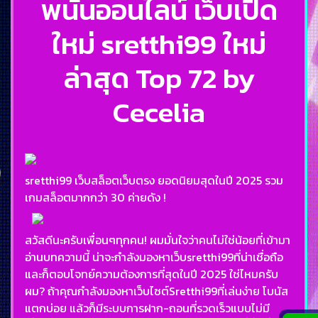
พนันออนไลน์ เว็บเปิด
ใหม่ sretthi99 ใหม่
ล่าสุด Top 72 by
Cecelia
sretthi99 เว็บสล็อตเว็บตรง ยอดนิยมสุดในปี 2025 รวม
เกมสล็อตมากกว่า 30 ค่ายดัง !
สวัสดีนะครับเพื่อนๆทุกคน! ผมมั่นใจว่าคนไม่ใช่น้อยที่เข้ามา
อ่านบทความนี้ น่าจะกำลังมองหาเว็บsretthi99ที่น่าเชื่อถือ
และก็ตอบโจทย์ความต้องการที่สุดในปี 2025 ใช่ไหมครับ
ผม? ถ้าคุณกำลังมองหาเว็บไซต์Sretthi99ที่เล่นง่าย โบนัส
แตกบ่อย แล้วก็มีระบบการฝาก-ถอนที่รวดเร็วแบบไม่มี