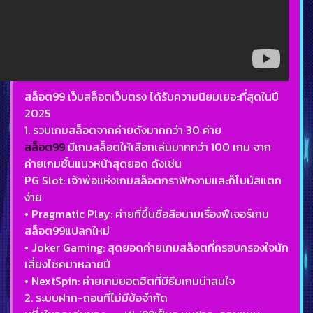
สล็อต99 เว็บสล็อตเว็บตรง ได้รับความนิยมเยอะที่สุดในปี
2025
1. รวมเกมสล็อตจากค่ายดังมากกว่า 30 ค่าย
สล็อต99
มีเกมสล็อตให้เลือกเล่นมากกว่า 100 เกม จาก
ค่ายเกมชั้นแนวหน้าสุดยอด ดังเช่น
PG Slot: เจ้าพ่อแห่งเกมสล็อตกราฟิกงามและก็โบนัสแตก
ง่าย
• Pragmatic Play: ค่ายที่ขึ้นชื่อลือนามเรื่องฟีเจอร์เกม
สล็อต99แปลกใหม่
• Joker Gaming: สุดยอดค่ายเกมสล็อตที่ครอบครองใจนัก
เสี่ยงโชคมาหลายปี
• NextSpin: ค่ายเกมยอดฮิตที่มีธีมเกมน่าสนใจ
2. ระบบฝาก-ถอนที่ไม่มีข้อจำกัด