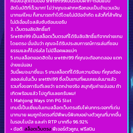
หนึ่งในจุดเด่นของ sretthi99เป็นระบบฝาก-ถอนแบบ
อัตโนมัติที่เร็วมาก! ไม่ว่าคุณจะฝากหรือถอนเป็นจำนวนเงิน
มากแค่ไหน ก็สามารถทำได้โดยไม่มีข้อจำกัด แล้วก็ที่สำคัญ
ไม่มีเงื่อนไขสลับซับซ้อนขอรับ
3. เว็บตรงลิขสิทธิ์แท้
Sretthi99 เป็นสล็อตเว็บตรงที่ได้รับลิขสิทธิ์แท้จากค่ายเกม
โดยตรง นั่นนับว่า คุณจะได้รับประสบการณ์การเล่นที่ชอบ
ธรรมและก็โปร่งใส ไม่มีล็อคผลแน่ๆ
5 เกมสล็อตยอดฮิตใน sretthi99 ที่คุณจะต้องทดลอง แตก
ง่ายแน่นอน
วันนี้ผมจะมาชี้แนะ 5 เกมสล็อตที่ได้รับความนิยม ที่คุณต้อง
ลองเล่นในเว็บ sretthi99 ซึ่งเป็นเกมที่ผมเคยเล่นมาแล้ว
รวมทั้งขอการันตีเลยว่า แตกง่ายจริง สนุกคุ้มค่าแน่นอน ถ้า
เกิดพร้อมแล้ว ไปดูกันเลยครับผม!
1. Mahjong Ways จาก PG Slot
เกมนี้เป็นเยี่ยมในเกมสล็อตเว็บตรงธีมไพ่นกกระจอกที่เด่น
มากมาย ผมถูกใจตรงที่มีฟีพบร์พิเศษอย่างตัวคูณที่มากขึ้น
ในรอบโบนัส และค่า RTP มากถึง 96.92%
• ข้อดี:
สล็อตเว็บตรง
ฟีเจอร์ตัวคูณ, ฟรีสปิน