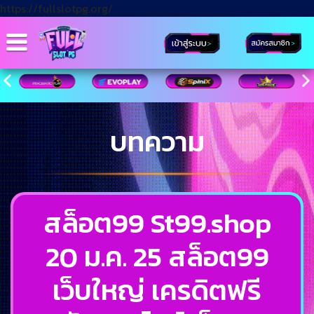
https://fullslotpg.org/
บทความ
สล็อต99 St99.shop
20 ม.ค. 25 สล็อต99
เว็บใหญ่ เครดิตฟรี