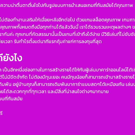
ับความน่าตื่นตาตื่นใจไปกับรูปแบบการนำเสนอเกมที่ทันสมัยได้คุณภาพ
ยไม่ต้องทำงานเสริมให้เมื่อยหลังอีกต่อไป ด้วยเกมสล็อตคุณภาพ เก
ุณภาพทั้งหมดถึงมือทุกท่านได้แล้ววันนี้ เราได้รวบรวมเหตุผลต่างๆ 
นค่ะ ทุกเกมที่คัดสรรมานั้นเป็นเกมที่เข้าถึงได้ง่าย มีวิธีเล่นที่ไม่ซั
สียเวลา รับกำไรตั้งแต่นาทีแรกคุ้มค่าแก่การลงทุนที่สุด
ียังไง
เป็นอีกหนึ่งช่องทางในการสร้างรายได้ให้กับผู้เล่นบาคาร่าออนไลน์ได
้ไม่มีขีดจำกัด ไม่ต้องมีทุนเยอะ คนมีทุนน้อยก็สามารถเข้ามาสร้างรายไ
เดิมพัน อยู่บ้านคุณก็สามารถเดิมพันบาคาร่าแบบสดๆได้เหมือนกัน เล่นบา
ายได้สะดวกทุกที่ทุกเวลา และมีสิ่งที่น่าสนใจต่างๆมากมาย
ที่ทันสมัย
รี