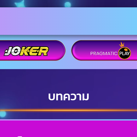
บทความ