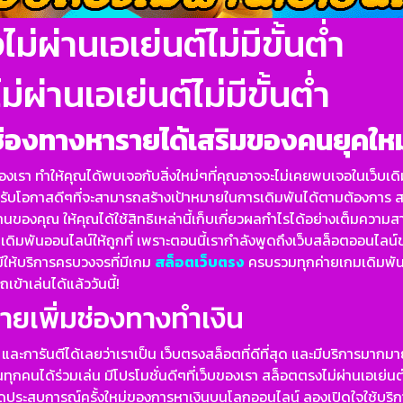
ผ่านเอเย่นต์ไม่มีขั้นต่ำ
ช่องทางหารายได้เสริมของคนยุคใหม
บของเรา ทำให้คุณได้พบเจอกับสิ่งใหม่ๆที่คุณอาจจะไม่เคยพบเจอในเว็บเด
ณได้รับโอกาสดีๆที่จะสามารถสร้างเป้าหมายในการเดิมพันได้ตามต้องการ 
านของคุณ ให้คุณได้ใช้สิทธิเหล่านี้เก็บเกี่ยวผลกำไรได้อย่างเต็มความสามา
ิมพันออนไลน์ให้ถูกที่ เพราะตอนนี้เรากำลังพูดถึงเว็บสล็อตออนไลน์ข
ีให้บริการครบวงจรที่มีเกม
สล็อตเว็บตรง
ครบรวมทุกค่ายเกมเดิมพัน 
ข้าเล่นได้แล้ววันนี้!
ายเพิ่มช่องทางทำเงิน
ุด และการันตีได้เลยว่าเราเป็น เว็บตรงสล็อตที่ดีที่สุด และมีบริการมาก
ทุกคนได้ร่วมเล่น มีโปรโมชั่นดีๆที่เว็บของเรา สล็อตตรงไม่ผ่านเอเย่น
 เปิดประสบการณ์ครั้งใหม่ของการหาเงินบนโลกออนไลน์ ลองเปิดใจใช้บริ