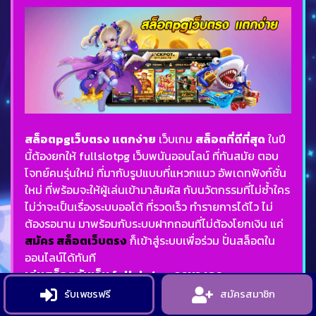
สล็อตpgเว็บตรง แตกง่าย
เว็บเกม
สล็อตที่ดีที่สุด
ในปี
นี้ต้องยกให้ fullslotpg เว็บพนันออนไลน์ ที่ทันสมัย ตอบ
โจทย์คนรุ่นใหม่ ที่มากับรูปแบบที่แหวกแนว อัพเดทฟังก์ชั่น
ใหม่ ที่พร้อมจะให้ผู้เล่นเข้ามาสัมผัส กับนวัตกรรมที่ไม่ซ้ำใคร
ไม่ว่าจะเป็นเรื่องระบบออโต้ ที่รวดเร็ว ทำรายการได้ไว ไม่
ต้องรอนาน มาพร้อมกับระบบฝากถอนที่ไม่ต้องโยกเงิน แค่
สมัคร สล็อตเว็บตรง
ก็เข้าสู่ระบบเพื่อร่วม ปั่นสล็อตใน
ออนไลน์ได้ทันที
เล่นสล็อตกับเว็บ
fullslotpg ครบวงจร
เกมเดิมพันที่ตอบสนองผู้เล่นได้ดีที่สุด มีครบทุกค่ายชั้นนำ
รับเพชรฟรี
สมัครสมาชิก
ระดับโลก เริ่มเล่นสล็อตออนไลน์ไม่มีขั้นต่ำ บอกได้คำเดียว