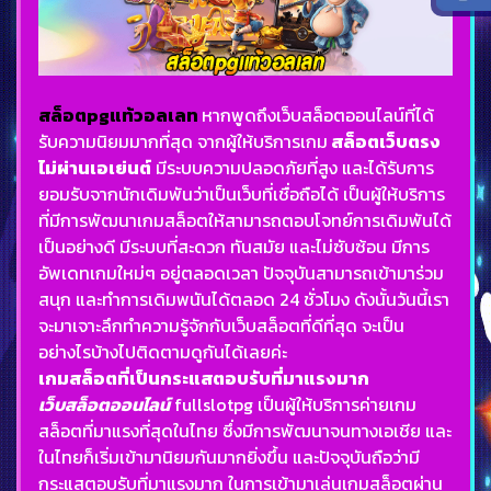
สล็อตpgแท้วอลเลท
หากพูดถึงเว็บสล็อตออนไลน์ที่ได้
รับความนิยมมากที่สุด จากผู้ให้บริการเกม
สล็อตเว็บตรง
ไม่ผ่านเอเย่นต์
มีระบบความปลอดภัยที่สูง และได้รับการ
ยอมรับจากนักเดิมพันว่าเป็นเว็บที่เชื่อถือได้ เป็นผู้ให้บริการ
ที่มีการพัฒนาเกมสล็อตให้สามารถตอบโจทย์การเดิมพันได้
เป็นอย่างดี มีระบบที่สะดวก ทันสมัย และไม่ซับซ้อน มีการ
อัพเดทเกมใหม่ๆ อยู่ตลอดเวลา ปัจจุบันสามารถเข้ามาร่วม
สนุก และทำการเดิมพนันได้ตลอด 24 ชั่วโมง ดังนั้นวันนี้เรา
จะมาเจาะลึกทำความรู้จักกับเว็บสล็อตที่ดีที่สุด จะเป็น
อย่างไรบ้างไปติดตามดูกันได้เลยค่ะ
เกมสล็อตที่เป็นกระแสตอบรับที่มาแรงมาก
เว็บสล็อตออนไลน์
fullslotpg เป็นผู้ให้บริการค่ายเกม
สล็อตที่มาแรงที่สุดในไทย ซึ่งมีการพัฒนาจนทางเอเชีย และ
ในไทยก็เริ่มเข้ามานิยมกันมากยิ่งขึ้น และปัจจุบันถือว่ามี
กระแสตอบรับที่มาแรงมาก ในการเข้ามาเล่นเกมสล็อตผ่าน