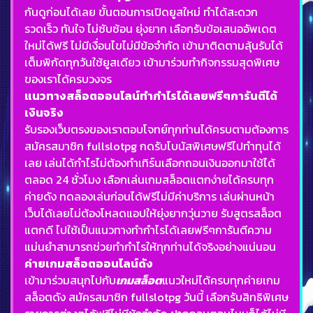
กันดูก่อนได้เลย ขั้นตอนการเปิดยูสใหม่ ทำได้สะดวก
รวดเร็ว ทันใจ ไม่ซับซ้อน ยุ่งยาก เลือกรับข้อเสนออัพเดต
ใหม่ได้ฟรี ไม่มีเงื่อนไขไม่มีข้อจำกัด เข้ามาติดตามลุ้นรับได้
เต็มพิกัดทุกวันใช้ยูสเดียว เข้ามาร่วมทำกิจกรรมสุดพิเศษ
ของเราได้ครบวงจร
แนวทางสล็อตออนไลน์ทำกำไรได้เลยฟรีๆการันตีได้
เงินจริง
รับรองเว็บตรงของเราตอบโจทย์ทุกท่านได้ครบตามต้องการ
สมัครสมาชิก fullslotpg กดรับโบนัสพิเศษฟรีไปทำทุนได้
เลย เล่นได้กำไรไม่ต้องทำเทิร์นเลือกถอนเงินออกมาใช้ได้
ตลอด 24 ชั่วโมง เลือกเล่นเกมสล็อตแตกง่ายได้ครบทุก
ค่ายดัง ทดลองเล่นก่อนได้ฟรีไม่มีค่าบริการ เล่นผ่านหน้า
เว็บได้เลยไม่ต้องโหลดแอปให้ยุ่งยากวุ่นวาย รับสูตรสล็อต
แตกดี ไปใช้เป็นแนวทางทำกำไรได้เลยฟรีๆการันตีความ
แม่นยำสามารถช่วยทำกำไรให้ทุกท่านได้จริงอย่างแน่นอน
ค่ายเกมสล็อตออนไลน์ดัง
เข้ามาร่วมสนุกไปกับ
เกมสล็อต
แนวใหม่ได้ครบทุกค่ายเกม
สล็อตดัง สมัครสมาชิก fullslotpg วันนี้ เลือกรับสิทธิพิเศษ