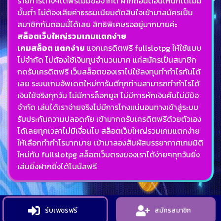
รายการต่างๆได้ฟรีไม่มีข้อจำกัด ฝากถอนตอนไหนก็ได้ไม่มี
ขั้นต่ำ ไม่ต้องเสียค่าธรรมเนียมตัดสินใจเข้ามาสมัครเป็น
สมาชิกกันตอนนี้ได้เลย สิทธิพิเศษรออยู่มากมายค่ะ
สล็อตเว็บใหญ่รวมเกมแตกง่าย
เกมสล็อต แตกง่าย
แจกเครดิตฟรี fullslotpg ให้ใช้แบบ
ไม่จำกัด ไม่ต้องใช้เงินทุนจำนวนมาก แค่สมัครเป็นสมาชิก
กดรับเครดิตฟรี เว็บสล็อตของเราไปใช้ลงทุนทำกำไรกันได้
เลย ระบบเกมอัพเดตใหม่การันตีทุกท่านสามารถทำกำไรได้
เงินใช้จริงทุกวัน ไม่มีการล็อกยูส ไม่มีการหักเงินคืนไม่มีข้อ
จำกัด เล่นได้เราจ่ายจริงไม่มีการโกงแน่นอนทางเข้าสู่ระบบ
รับประกันความปลอดภัย เข้ามากดรับเครดิตฟรีด้วยตัวเอง
ได้เลยทุกเวลาไม่มีเงื่อนไข สล็อตเว็บใหญ่รวมเกมแตกง่าย
ให้เลือกทำกำไรมากมาย เข้ามาลองสัมผัสบรรยากาศเกมมิติ
ใหม่กับ fullslotpg สล็อตเว็บตรงของเราได้ง่ายๆทุกวันยิ่ง
เล่นยิ่งฝากยิ่งได้โบนัสฟรี
รับเพชรฟรี
สมัครสมาชิก
Copyright 2022 landing All Rights Reserved.