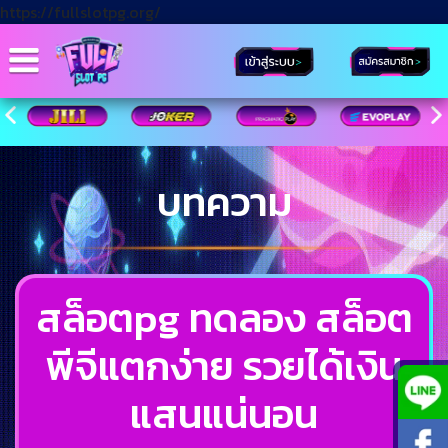
https://fullslotpg.org/
บทความ
สล็อตpg ทดลอง สล็อต
พีจีแตกง่าย รวยได้เงิน
แสนแน่นอน