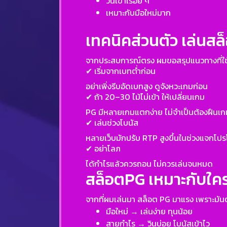
วินเข้าเรื่อย ๆ
เหมาะกับมือใหม่มาก
เทคนิคส่วนตัว เล่นสล็
จากประสบการณ์ตรง ผมขอสรุปแนวทางที่ใช้
✔ เริ่มจากเบทต่ำก่อน
อย่าเพิ่งรีบอัดเบทสูง ดูจังหวะเกมก่อน
✔ ถ้า 20–30 ไม้ไม่เข้า ให้เปลี่ยนเกม
PG มีหลายเกมแตกง่าย ไม่จำเป็นต้องฝืนเก
✔ เล่นช่วงโบนัส
หลายเว็บมักปรับ RTP สูงขึ้นในช่วงแจกโปรโ
✔ อย่าโลภ
ได้กำไรแล้วควรถอน ไม่ควรเล่นจนหมด
สล็อตPG เหมาะกับใคร
จากที่ผมเล่นมา สล็อต PG มาแรง เพราะมันต
มือใหม่ → เล่นง่าย ทุนน้อย
สายกำไร → วินบ่อย โบนัสเข้าไว