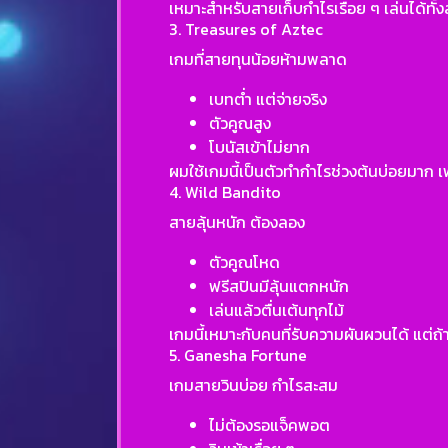
เหมาะสำหรับสายเก็บกำไรเรื่อย ๆ เล่นได้ทั
3. Treasures of Aztec
เกมที่สายทุนน้อยห้ามพลาด
เบทต่ำ แต่จ่ายจริง
ตัวคูณสูง
โบนัสเข้าไม่ยาก
ผมใช้เกมนี้เป็นตัวทำกำไรช่วงต้นบ่อยมาก เพ
4. Wild Bandito
สายลุ้นหนัก ต้องลอง
ตัวคูณโหด
ฟรีสปินมีลุ้นแตกหนัก
เล่นแล้วตื่นเต้นทุกไม้
เกมนี้เหมาะกับคนที่รับความผันผวนได้ แต่
5. Ganesha Fortune
เกมสายวินบ่อย กำไรสะสม
ไม่ต้องรอแจ็คพอต