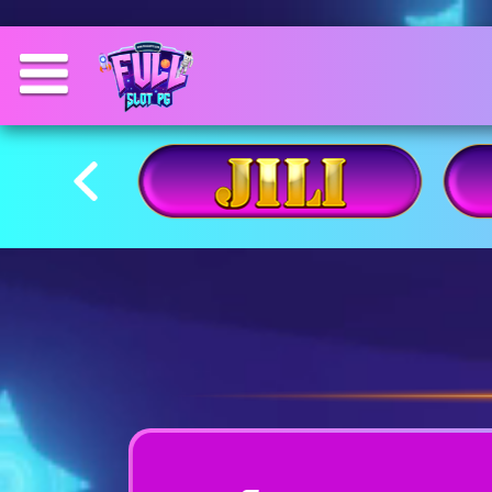
https://fullslotpg.org/