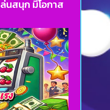
ล่นสนุก มีโอกาส