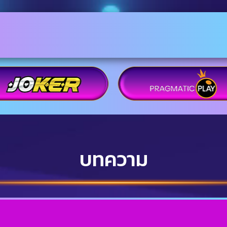
บทความ