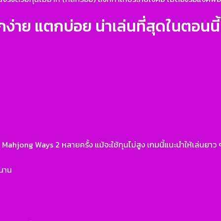
่าย แตกบ่อย น่าเล่นที่สุดในตอนน
hjong Ways 2 หลายครั้ง แม้จะใช้ทุนไม่สูง เกมนี้แนะนำให้เล่นยาว ๆ
นนาน