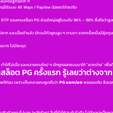
ำไลน์หรือสูตรยาก ๆ
หญ่ใช้ระบบ All Ways / Payline น้อยแต่จ่ายจริง
RTP ของเกมสล็อต PG ส่วนใหญ่อยู่ในระดับ 96% – 98% ซึ่งถือว่าสูง
ไม่ยาก และเมื่อเข้าแล้ว มักจะมีตัวคูณสูง ๆ ตามมา แตกครั้งหนึ่งมีลุ้นทุ
่นมาก ไม่มีสะดุด
ทำให้ไม่เบื่อ และหลายเกมใหม่ ๆ มักถูกออกแบบมาให้ “แตกง่าย” เพื่อดึ
ล็อต PG ครั้งแรก รู้เลยว่าต่างจากค
นฟรีก่อน เพราะเห็นหลายคนพูดถึงว่า
PG แตกบ่อย
พอลองจริง สิ่งแรกที
นจริงด้วยทุนไม่มาก (หลักร้อย) สิ่งที่ทำให้ประทับใจคือ ไม่ต้องรอแจ็