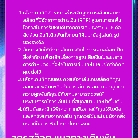
เลือกเกมที่มีอัตราการชำระเงินสูง: การเลือกเล่นเกม
สล็อตที่มีอัตราการชำระเงิน (RTP) สูงสามารถเพิ่ม
โอกาสในการรับเงินคืนจากการเล่น เพราะ RTP คือ
สัดส่วนเงินที่เดิมพันทั้งหมดที่คืนมายังผู้เล่นในรูป
ของรางวัล
จัดการเงินให้ดี: การจัดการเงินในการเล่นสล็อตเป็น
สิ่งสำคัญ เพื่อหลีกเลี่ยงการสูญเสียเงินในระยะยาว
ควรกำหนดงบที่จะใช้ในการเล่นและไม่เกินขีดจำกัดที่
คุณตั้งไว้
เลือกเกมที่คุณชอบ: ควรเลือกเล่นเกมสล็อตที่คุณ
ชอบและเพลิดเพลินกับการเล่น เพราะความสนุกและ
ความผูกพันที่คุณมีกับเกมสามารถช่วยให้
ประสบการณ์การเล่นเป็นที่สนุกสนานและน่าตื่นเต้น
ใช้โบนัสและสิทธิพิเศษ: หากมีโอกาสให้คุณใช้โบนัส
และสิทธิพิเศษจากคาสิโน คุณควรใช้ประโยชน์จากสิ่ง
เหล่านี้ในการเพิ่มโอกาสในการชนะ
สูตรสล็อต แนวทางเดิมพัน