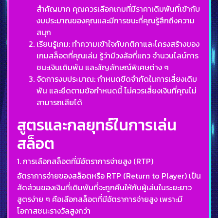
สำคัญมาก คุณควรเลือกเกมที่มีราคาเดิมพันที่เข้ากับ
งบประมาณของคุณและมีการชนะที่คุณรู้สึกถึงความ
สนุก
เรียนรู้เกม: ทำความเข้าใจกับกติกาและโครงสร้างของ
เกมสล็อตที่คุณเล่น รู้ว่ามีวงล้อกี่แถว จำนวนไลน์การ
ชนะเงินเดิมพัน และสัญลักษณ์พิเศษต่าง ๆ
จัดการงบประมาณ: กำหนดขีดจำกัดในการเสี่ยงเดิม
พัน และยึดตามข้อกำหนดนี้ ไม่ควรเสี่ยงเงินที่คุณไม่
สามารถเสียได้
สูตรและกลยุทธ์ในการเล่น
สล็อต
1. การเลือกสล็อตที่มีอัตราการจ่ายสูง (RTP)
อัตราการจ่ายของสล็อตหรือ RTP (Return to Player) เป็น
สัดส่วนของเงินที่เดิมพันที่จะถูกคืนให้กับผู้เล่นในระยะยาว
สูตรง่าย ๆ คือเลือกสล็อตที่มีอัตราการจ่ายสูง เพราะมี
โอกาสชนะรางวัลสูงกว่า