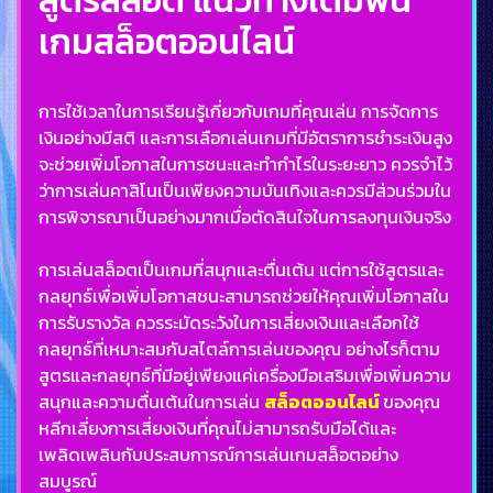
เกมสล็อตออนไลน์
การใช้เวลาในการเรียนรู้เกี่ยวกับเกมที่คุณเล่น การจัดการ
เงินอย่างมีสติ และการเลือกเล่นเกมที่มีอัตราการชำระเงินสูง
จะช่วยเพิ่มโอกาสในการชนะและทำกำไรในระยะยาว ควรจำไว้
ว่าการเล่นคาสิโนเป็นเพียงความบันเทิงและควรมีส่วนร่วมใน
การพิจารณาเป็นอย่างมากเมื่อตัดสินใจในการลงทุนเงินจริง
การเล่นสล็อตเป็นเกมที่สนุกและตื่นเต้น แต่การใช้สูตรและ
กลยุทธ์เพื่อเพิ่มโอกาสชนะสามารถช่วยให้คุณเพิ่มโอกาสใน
การรับรางวัล ควรระมัดระวังในการเสี่ยงเงินและเลือกใช้
กลยุทธ์ที่เหมาะสมกับสไตล์การเล่นของคุณ อย่างไรก็ตาม
สูตรและกลยุทธ์ที่มีอยู่เพียงแค่เครื่องมือเสริมเพื่อเพิ่มความ
สนุกและความตื่นเต้นในการเล่น
สล็อตออนไลน์
ของคุณ
หลีกเลี่ยงการเสี่ยงเงินที่คุณไม่สามารถรับมือได้และ
เพลิดเพลินกับประสบการณ์การเล่นเกมสล็อตอย่าง
สมบูรณ์