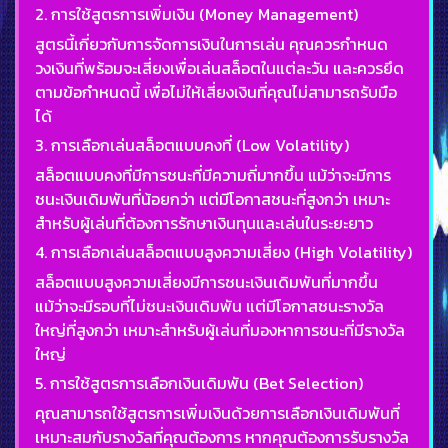
2. การใช้สูตรการเพิ่มเงิน (Money Management)
สูตรนี้เกี่ยวกับการจัดการเงินในการเล่น คุณควรกำหนด
วงเงินที่พร้อมจะเสี่ยงเพื่อเล่นสล็อตในแต่ละวัน และควรยึด
ตามข้อกำหนดนี้ เพื่อไม่ให้เสี่ยงเงินที่คุณไม่สามารถรับมือ
ได้
3. การเลือกเล่นสล็อตแบบคงที่ (Low Volatility)
สล็อตแบบคงที่มีการชนะที่มีความถี่มากขึ้น แม้ว่าจะมีการ
ชนะเงินเดิมพันที่น้อยกว่า แต่มีโอกาสชนะที่สูงกว่า เหมาะ
สำหรับผู้เล่นที่ต้องการรักษาเงินทุนและเล่นในระยะยาว
4. การเลือกเล่นสล็อตแบบสูงความเสี่ยง (High Volatility)
สล็อตแบบสูงความเสี่ยงมีการชนะเงินเดิมพันที่มากขึ้น
แม้ว่าจะมีรอบที่ไม่ชนะเงินเดิมพัน แต่มีโอกาสชนะรางวัล
ใหญ่ที่สูงกว่า เหมาะสำหรับผู้เล่นที่มองหาการชนะที่มีรางวัล
ใหญ่
5. การใช้สูตรการเลือกเงินเดิมพัน (Bet Selection)
คุณสามารถใช้สูตรการเพิ่มเงินด้วยการเลือกเงินเดิมพันที่
เหมาะสมกับรางวัลที่คุณต้องการ หากคุณต้องการรับรางวัล