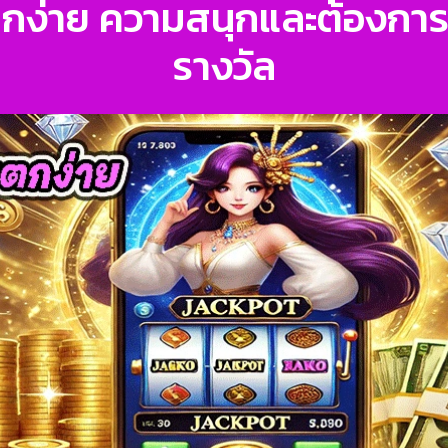
ตกง่าย ความสนุกและต้องกา
รางวัล