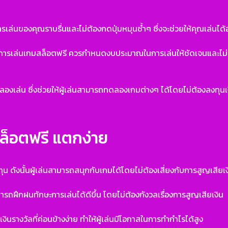
รเล่นของคุณราบรื่นและไม่ต้องกดปุ่มหมุนซ้ำๆ ซึ่งจะช่วยให้คุณเล่นได้อ
ดในการเล่นเกมสล็อตฟรี ควรกำหนดงบประมาณในการเล่นให้ชัดเจนและไม่เกิ
เล่น ซึ่งช่วยให้ผู้เล่นสามารถทดลองเกมต่างๆ ได้โดยไม่ต้องลงทุนเง
ล็อตฟรี แตกง่าย
ุน ดังนั้นผู้เล่นสามารถสนุกกับเกมได้โดยไม่ต้องเสี่ยงกับการสูญเสียเง
ารถฝึกฝนทักษะการเล่นได้ดีขึ้น โดยไม่ต้องกังวลเรื่องการสูญเสียเงิน
ินรางวัลที่ค่อนข้างง่าย ทำให้ผู้เล่นมีโอกาสในการทำกำไรได้สูง