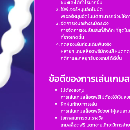
ชนะและได้กำไรมากขึ้น
ใช้ฟีเจอร์หมุนอัตโนมัติ
ฟีเจอร์หมุนอัตโนมัติสามารถช่วยให้กา
จัดการเงินอย่างระมัดระวัง
การจัดการเงินเป็นสิ่งที่สำคัญที่สุ
ที่อาจเกิดขึ้น
ทดลองเล่นก่อนเดิมพันจริง
หลายๆ เกมสล็อตฟรีมักจะมีโหมดทดลอง
กติกาและกลยุทธ์ของเกมได้ดีขึ้น
ข้อดีของการเล่นเกมส
ไม่ต้องลงทุน
การเล่นเกมสล็อตฟรีไม่ต้องใช้เงินลงท
ฝึกฝนทักษะการเล่น
การเล่นเกมสล็อตฟรีช่วยให้ผู้เล่นสาม
โอกาสในการชนะรางวัล
เกมสล็อตฟรี แตกง่ายมักจะมีการจ่ายเง