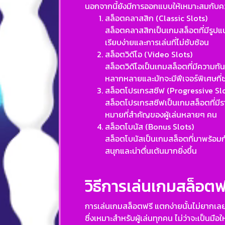
นอกจากนี้ยังมีการออกแบบให้เหมาะสมกับคว
สล็อตคลาสสิก (Classic Slots)
สล็อตคลาสสิกเป็นเกมสล็อตที่มีรูปแบบ
เรียบง่ายและการเล่นที่ไม่ซับซ้อน
สล็อตวิดีโอ (Video Slots)
สล็อตวิดีโอเป็นเกมสล็อตที่มีความทันสม
หลากหลายและมักจะมีฟีเจอร์พิเศษที่
สล็อตโปรเกรสซีฟ (Progressive Slo
สล็อตโปรเกรสซีฟเป็นเกมสล็อตที่มีราง
หมายที่สำคัญของผู้เล่นหลายๆ คน
สล็อตโบนัส (Bonus Slots)
สล็อตโบนัสเป็นเกมสล็อตที่มาพร้อมกับ
สนุกและน่าตื่นเต้นมากยิ่งขึ้น
วิธีการเล่นเกมสล็อตฟ
การเล่นเกมสล็อตฟรี แตกง่ายนั้นไม่ยากเลย 
ซึ่งเหมาะสำหรับผู้เล่นทุกคน ไม่ว่าจะเป็นมือ