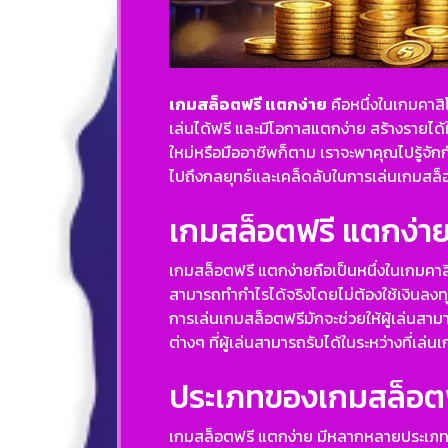
เกมสล็อตฟรี แตกง่าย
คือหนึ่งในเกมคาส
เล่นได้ฟรี และมีโอกาสแตกง่าย สร้างรายได้ให
ใหม่หรือมืออาชีพก็ตาม เราจะพาคุณไปรู้จั
ไปถึงกลยุทธ์และเคล็ดลับในการเล่นเกมสล็อต
เกมสล็อตฟรี แตกง่า
เกมสล็อตฟรี แตกง่ายถือเป็นหนึ่งในเกมคาส
สามารถทำกำไรได้จริงโดยไม่ต้องใช้เงินลงทุนท
การเล่นเกมสล็อตฟรีมักจะช่วยให้ผู้เล่นสามา
ต่างๆ ที่ผู้เล่นสามารถรับได้ในระหว่างที่เล่
ประเภทของเกมสล็อตฟร
เกมสล็อตฟรี แตกง่าย มีหลากหลายประเภทท