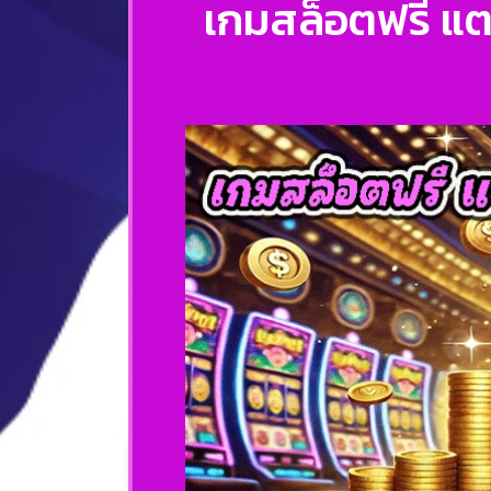
เกมสล็อตฟรี แ