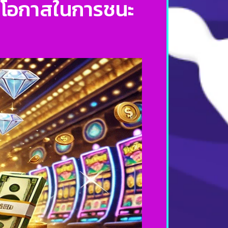
รโอกาสในการชนะ