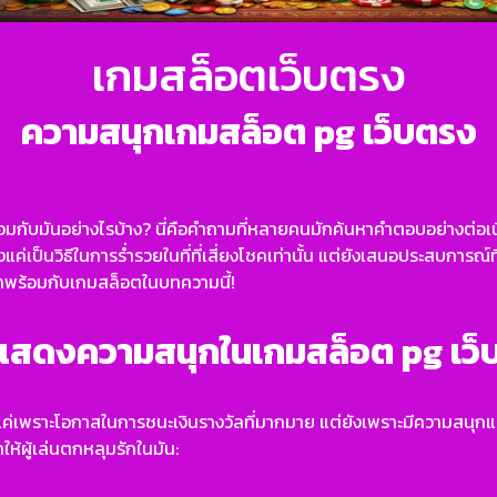
เกมสล็อตเว็บตรง
ความสนุกเกมสล็อต pg เว็บตรง
อมกับมันอย่างไรบ้าง? นี่คือคำถามที่หลายคนมักค้นหาคำตอบอย่างต่อเนื่
่เป็นวิธีในการร่ำรวยในที่ที่เสี่ยงโชคเท่านั้น แต่ยังเสนอประสบการณ์ที่สน
าพร้อมกับเกมสล็อตในบทความนี้!
แสดงความสนุกในเกมสล็อต pg เว็
ค่เพราะโอกาสในการชนะเงินรางวัลที่มากมาย แต่ยังเพราะมีความสนุกแ
ำให้ผู้เล่นตกหลุมรักในมัน: