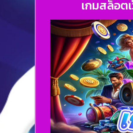
เกมสล็อตเ