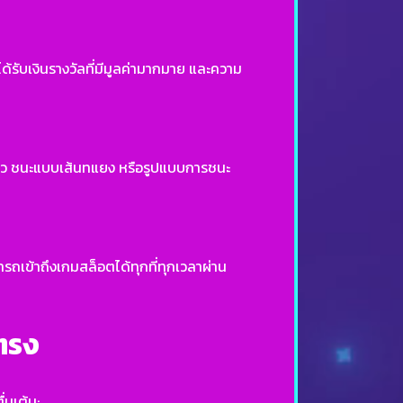
้รับเงินรางวัลที่มีมูลค่ามากมาย และความ
ี่ยว ชนะแบบเส้นทแยง หรือรูปแบบการชนะ
ารถเข้าถึงเกมสล็อตได้ทุกที่ทุกเวลาผ่าน
ตรง
่นเต้น: