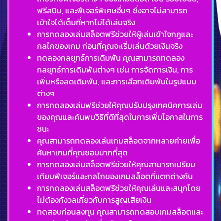
ฟรีสปิน, และฟีเจอร์พิเศษอื่นๆ ซึ่งอาจไม่สามารถ
เข้าใจได้เต็มที่หากไม่ได้เล่นจริง
การทดลองเล่นสล็อตฟรีช่วยให้ผู้เล่นเข้าใจกฎและ
กลไกของเกม ก่อนที่คุณจะเริ่มเล่นด้วยเงินจริง
ทดลองกลยุทธ์การเดิมพัน คุณสามารถทดลอง
กลยุทธ์การเดิมพันต่างๆ เช่น การจัดการเงิน, การ
เพิ่มหรือลดเดิมพัน, และการเลือกเดิมพันในรูปแบบ
ต่างๆ
การทดลองเล่นฟรีช่วยให้คุณปรับปรุงเทคนิคการเล่น
ของคุณและค้นพบวิธีที่ดีที่สุดในการเพิ่มโอกาสในการ
ชนะ
คุณสามารถทดลองเล่นเกมสล็อตจากหลายค่ายเพื่อ
ค้นหาเกมที่คุณชอบมากที่สุด
การทดลองเล่นสล็อตฟรีช่วยให้คุณสามารถเปรียบ
เทียบฟีเจอร์และกลไกของเกมสล็อตที่แตกต่างกัน
การทดลองเล่นสล็อตฟรีช่วยให้คุณเล่นและสนุกโดย
ไม่ต้องกังวลเกี่ยวกับการสูญเสียเงิน
ทดสอบก่อนลงทุน คุณสามารถทดสอบเกมสล็อตและ