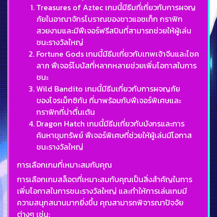
Treasures of Aztec เกมนี้มีธีมที่เกี่ยวกับการผจญ
ภัยในอาณาจักรโบราณของชาวแอซเท็ก กราฟิก
สวยงามและมีฟีเจอร์ฟรีสปินที่สามารถช่วยให้ผู้เล่น
ชนะรางวัลใหญ่
Fortune Gods เกมนี้มีธีมเกี่ยวกับเทพเจ้าจีนและโชค
ลาภ ฟีเจอร์โบนัสที่หลากหลายช่วยเพิ่มโอกาสในการ
ชนะ
Wild Bandito เกมนี้มีธีมเกี่ยวกับการผจญภัย
ของโจรเม็กซิกัน ที่มาพร้อมกับฟีเจอร์พิเศษและ
กราฟิกที่น่าตื่นเต้น
Dragon Hatch เกมนี้มีธีมเกี่ยวกับมังกรและการ
ค้นหาขุมทรัพย์ ฟีเจอร์พิเศษที่ช่วยให้ผู้เล่นมีโอกาส
ชนะรางวัลใหญ่
การเลือกเกมที่เหมาะสมกับคุณ
การเลือกเกมสล็อตที่เหมาะสมกับคุณเป็นสิ่งสำคัญในการ
เพิ่มโอกาสในการชนะรางวัลใหญ่ และทำให้การเล่นเกมมี
ความสนุกสนานมากยิ่งขึ้น คุณสามารถพิจารณาปัจจัย
ต่างๆ เช่น: