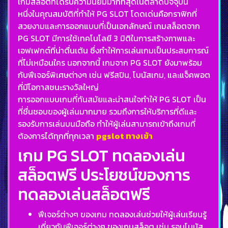
เกมสล็อตที่ได้รับความนิยมมากที่สุดในตลาดปัจจุบัน
หนึ่งในคุณสมบัติที่ทำให้ PG SLOT โดดเด่นคือกราฟิกที่
สวยงามและการออกแบบที่เป็นเอกลักษณ์ เกมสล็อตจาก
PG SLOT มีการใช้เทคโนโลยี 3 มิติในการสร้างภาพและ
เอฟเฟกต์ที่น่าตื่นเต้น ซึ่งทำให้การเล่นเกมเป็นประสบการณ์
ที่ไม่เหมือนใคร นอกจากนี้ เกมจาก PG SLOT ยังมาพร้อม
กับฟีเจอร์พิเศษต่างๆ เช่น ฟรีสปิน, โบนัสเกม, และแจ็คพอต
ที่มีโอกาสชนะรางวัลใหญ่
การออกแบบเกมที่ทันสมัยและน่าสนใจทำให้ PG SLOT เป็น
ที่ชื่นชอบของผู้เล่นมากมาย รวมถึงการให้บริการที่ดีและ
รองรับการเล่นบนมือถือ ทำให้ผู้เล่นสามารถเข้าถึงเกมที่
ต้องการได้ทุกที่ทุกเวลา
pgslot ทางเข้า
เกม PG SLOT ทดลองเล่น
สล็อตฟรี ประโยชน์ของการ
ทดลองเล่นสล็อตฟรี
ฟีเจอร์ต่างๆ ของเกม ทดลองเล่นช่วยให้ผู้เล่นเรียนรู้
เกี่ยวกับฟีเจอร์ต่างๆ ของเกมสล็อต เช่น รอบโบนัส,