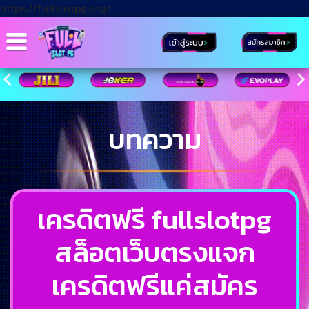
https://fullslotpg.org/
บทความ
เครดิตฟรี fullslotpg
สล็อตเว็บตรงแจก
เครดิตฟรีแค่สมัคร