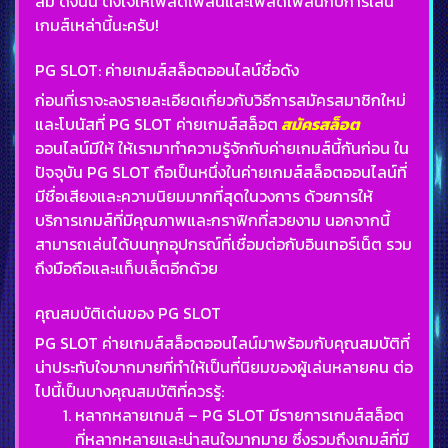
สม ดังนั้น ตั้งใจให้เพลิดเพลินและเพลิดเพลินกับการเล่น
เกมส์เหล่านี้นะครับ!
PG SLOT: ค่ายเกมส์สล็อตออนไลน์ชื่อดัง
ก่อนที่เราจะลงรายละเอียดเกี่ยวกับวิธีการสมัครสมาชิกใหม่
และโบนัสที่ PG SLOT ค่ายเกมส์สล็อต
สมัครสล็อต
ออนไลน์มีให้ ให้เรามาทำความรู้จักกับค่ายเกมส์นี้กันก่อน ใน
ปัจจุบัน PG SLOT ถือเป็นหนึ่งในค่ายเกมส์สล็อตออนไลน์ที่
มีชื่อเสียงและความนิยมมากที่สุดในวงการ ด้วยการให้
บริการเกมส์ที่มีคุณภาพและกราฟิกที่สวยงาม นอกจากนี้
สามารถเล่นได้บนทุกอุปกรณ์ที่เชื่อมต่อกับอินเทอร์เน็ต รวม
ถึงมือถือและแท็บเล็ตอีกด้วย
คุณสมบัติเด่นของ PG SLOT
PG SLOT ค่ายเกมส์สล็อตออนไลน์มาพร้อมกับคุณสมบัติที่
น่าประทับใจมากมายที่ทำให้เป็นที่นิยมของผู้เล่นหลายคน ต่อ
ไปนี้เป็นบางคุณสมบัติที่ควรรู้:
หลากหลายเกมส์ – PG SLOT มีรายการเกมส์สล็อต
ที่หลากหลายและน่าสนใจมากมาย ซึ่งรวมถึงเกมส์ที่มี