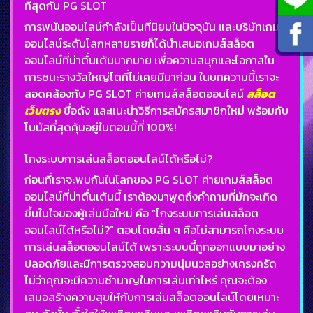
ที่สุดกับ PG SLOT
การพนันออนไลน์กำลังเป็นที่นิยมในปัจจุบัน และบริษัทเกมส์
ออนไลน์ระดับโลกหลายรายก็ได้นำเสนอเกมส์สล็อต
ออนไลน์ที่น่าตื่นเต้นมากมาย เพื่อความสนุกและโอกาสใน
การชนะรางวัลใหญ่โตที่ไม่เคยมีมาก่อน ในบทความนี้เราจะ
สอดคล้องกับ PG SLOT ค่ายเกมส์สล็อตออนไลน์
สล็อต
เว็บตรง
ชื่อดัง และแนะนำวิธีการสมัครสมาชิกใหม่ พร้อมกับ
โบนัสที่สุดคุ้มอยู่ในตอนนี้ที่ 100%!
โกงระบบการเล่นสล็อตออนไลน์ได้หรือไม่?
ก่อนที่เราจะพบกันในโลกของ PG SLOT ค่ายเกมส์สล็อต
ออนไลน์ที่น่าตื่นเต้นนี้ เราต้องมาพูดถึงคำถามที่มักจะเกิด
ขึ้นในใจของผู้เล่นมือใหม่ คือ “โกงระบบการเล่นสล็อต
ออนไลน์ได้หรือไม่?” ตอบโดยสั้น ๆ คือไม่สามารถโกงระบบ
การเล่นสล็อตออนไลน์ได้ เพราะระบบนี้ถูกออกแบบมาอย่าง
ปลอดภัยและมีการตรวจสอบความนุ่มนวลอย่างเครงครัด
ไม่ว่าคุณจะมีความชำนาญในการเล่นเท่าไหร่ คุณจะต้อง
เสมอสร้างความสุขให้กับการเล่นสล็อตออนไลน์โดยเหมาะ