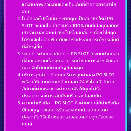
แต่งานภาพสวยงามและแท็บเล็ตที่ง่ายต่อการเข้าใช้
งาน
โบนัสและโปรโมชั่น – หากคุณเป็นสมาชิกใหม่ PG
SLOT จะมอบโบนัสต้อนรับ 100% ทันทีเมื่อคุณสมัคร
เข้าร่วม นอกจากนี้ ยังมีโปรโมชั่นอื่น ๆ ที่จะทำให้คุณ
ได้รับเงินโบนัสเพิ่มเติมและรับประสบการณ์การเล่นที่
ยิ่งใหญ่ขึ้น
ระบบการฝากถอนที่ง่าย – PG SLOT มีระบบฝากถอน
ที่ง่ายและรวดเร็ว คุณสามารถทำรายการฝากเงินและ
ถอนเงินได้ทันทีผ่านบัญชีของคุณ
บริการลูกค้า – ทีมงานบริการลูกค้าของ PG SLOT
พร้อมให้ความช่วยเหลือตลอด 24 ชั่วโมง 7 วันต่อ
สัปดาห์ผ่านช่องทางต่าง ๆ เพื่อให้คุณได้รับ
ประสบการณ์การเล่นที่ราบรื่นและปลอดภัย
ความน่าเชื่อถือ – PG SLOT คือค่ายเกมส์ที่น่าเชื่อถือ
มีใบอนุญาตและการรับรองจากหน่วยงานความ
ปลอดภัยที่รับผิดชอบตรวจสอบความถูกต้องของ
เกมส์