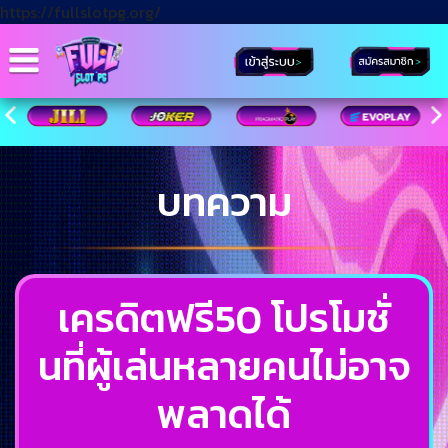
https://fullslotpg.org/
บทความ
เครดิตฟรี50 โปรโมชั่
นที่ผู้เล่นหลายคนไม่อาจ
พลาดได้