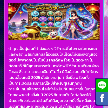
ถ้าคุณเป็นผู้เล่นที่กำลังมองหาวิธีการเพิ่มโอกาสในการชนะ
และเพลิดเพลินกับเกมสล็อตออนไลน์โดยไม่ต้องลงทุนเอง
ต้องไม่พลาดกับโปรโมชั่น
เครดิตฟรี50
ไม่ต้องฝาก ไม่
ต้องแชร์ ที่ให้คุณสามารถรับเครดิตฟรีได้ง่ายๆ เพียงแค่กด
รับเอง ซึ่งสามารถถอนเงินได้ไม่อั้น นี่คือข้อเสนอที่ทำให้การ
เล่นสล็อตในปี 2025 นั้นมีความคุ้มค่ายิ่งขึ้น พร้อมทั้ง
เป็นการเปิดประสบการณ์ใหม่สำหรับผู้เล่นทุกคน
การเล่นเกมสล็อตออนไลน์กำลังเป็นที่นิยมมากขึ้นในทุกๆ ปี
โดยเฉพาะอย่างยิ่งในปี 2025 ที่หลายเว็บไซต์สล็อตได้
พัฒนาฟีเจอร์และโปรโมชั่นที่ดึงดูดใจมากยิ่งขึ้น หนึ่งในโปร
โมชั่นที่ผู้เล่นหลายคนไม่อาจพลาดได้ก็คือ เครดิตฟรี ไม่