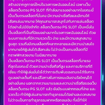
สร้างปรากฏการณ์ใหม่ในวงการพนันออนไลน์ เฉพาะเว็บ
สล็อตเว็บตรง PG SLOT ที่กำลังมาแรงอย่างมากในขณะนี้
เป็นเว็บตรงสล็อตที่มั่นคง มีความน่าเชื่อถือและมีเกมให้
เลือกเล่นมากมาย ให้คุณสามารถสนุกไปกับการเล่นสล็อต
ได้อย่างไม่มีข้อจำกัด สล็อตเว็บตรง PG SLOT เป็นหนึ่งใน
เว็บสล็อตที่เป็นที่นิยมอย่างมากในวงการพนันออนไลน์ ด้วย
ระบบการเล่นที่มีความรวดเร็ว ง่าย และมีความสนุกสนาน
สูงสุด รวมถึงมีเกมสล็อตที่หลากหลายและมีความน่าสนใจ
มากมายให้ผู้เล่นได้เลือกเล่น ไม่ว่าจะเป็นเกมสล็อตที่มี
กราฟฟิกสวยงาม โบนัสมากมาย
เว็บสล็อตเว็บตรง PG SLOT เป็นเว็บตรงสล็อตที่มาแรง
ที่สุดในขณะนี้ ด้วยความน่าเชื่อถือที่สูง และการบริการที่ดี
เยี่ยม ทำให้ผู้เล่นมั่นใจได้ว่าการเดิมพันของตนจะได้รับการ
ดูแลอย่างเต็มที่ และมีโอกาสในการชนะเงินรางวัลใหญ่ได้
อย่างมั่นคง นอกจากความมาแรงและความน่าเชื่อถือของเว็บ
สล็อตเว็บตรง PG SLOT แล้ว ยังมีระบบฝากถอนที่ง่าย และ
รวดเร็ว ทำให้ผู้เล่นสามารถทำธุรกรรมได้อย่างสะดวกสบาย
ไม่ว่าจะเป็นการทำธุรกรรมฝากหรือถอนเงิน ทั้งนี้ทำให้