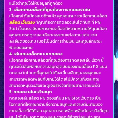
แน่ใจว่าคุณได้ให้ข้อมูลที่ถูกต้อง
3. เลือกเกมสล็อตที่คุณต้องการทดลองเล่น
เมื่อคุณได้สมัครสมาชิกแล้ว คุณจะสามารถเลือกเกมสล็อต
สล็อต เว็บตรง
ที่คุณต้องการทดลองเล่นได้ทันที ที่ PG
Slot เว็บตรง มีรายการเกมสล็อตที่หลากหลายให้คุณเลือก
คุณสามารถดูรายละเอียดของเกมแต่ละเกม เช่น ราย
ละเอียดของเกม เปอร์เซ็นต์การจ่ายเงิน และคุณลักษณะ
พิเศษของเกม
4. เล่นเกมสล็อตแบบทดลอง
เมื่อคุณเลือกเกมสล็อตที่คุณต้องการทดลองเล่น เร็วๆ นี้
คุณจะได้สัมผัสกับความสนุกสุดมันของเกมสล็อต PG แบบ
ทดลอง ในโหมดนี้คุณจะไม่ต้องเสี่ยงเงินทุนของคุณและ
สามารถเพลิดเพลินกับเกมได้โดยไม่มีความกังวล คุณ
สามารถหมุนวงล้อและดูเงินรางวัลที่คุณสามารถชนะได้
5. ทดลองเล่นแล้วสนุก
ทดลองเล่นสล็อต PG ของแท้บน PG Slot เว็บตรง เป็น
โอกาสที่ดีให้คุณทราบถึงความสนุกและความตื่นเต้นของ
เกมสล็อตที่มีให้เล่น คุณสามารถเพลิดเพลินกับรางวัลที่คุณ
ชนะได้ในโหมดทดลอง และหากคุณรู้สึกพร้อมแล้ว คุณ