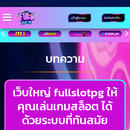
https://fullslotpg.org/
บทความ
เว็บใหญ่ fullslotpg ให้
คุณเล่นเกมสล็อต ได้
ด้วยระบบที่ทันสมัย