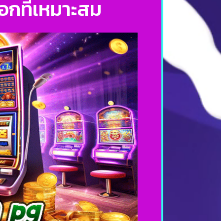
ือกที่เหมาะสม