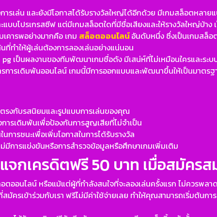
รเล่น และยังมีโอกาสได้รับรางวัลใหญ่ได้อีกด้วย มีเกมสล็อตหลายแบบท
บโปรเกรสซีฟ แต่มีเกมสล็อตใดที่มีชื่อเสียงและให้รางวัลใหญ่บ้าง เว
วามเคารพอย่างมากคือ เกม
สล็อตออนไลน์
อันดับหนึ่ง ซึ่งเป็นเกมสล็อ
้นที่ทำให้ผู้เล่นต้องการลองเล่นอย่างแน่นอน
 pg เป็นผลงานของทีมพัฒนาเกมชื่อดัง มีเสน่ห์ที่ไม่เหมือนใครและระบบ
รการเดิมพันออนไลน์ เกมนี้มีการออกแบบและพัฒนาขึ้นให้เป็นมาตรฐานสู
ที่ตรงกับรสนิยมและรูปแบบการเล่นของคุณ
ารเดิมพันเพื่อป้องกันการสูญเสียที่ไม่จำเป็น
การชนะเพื่อเพิ่มโอกาสในการได้รับรางวัล
่ไม่มีการแข่งขันหรือการสำรวจข้อมูลหรือศึกษาเกมเพิ่มเติม
 แจกเครดิตฟรี 50 บาท เมื่อสมัครส
ออนไลน์ หรือแม้แต่ผู้ที่กำลังสนใจที่จะลองเล่นครั้งแรก ไม่ควรพลาดโ
่สมัครเข้าร่วมกับเรา ฟรีไม่มีค่าใช้จ่ายเลย ทำให้คุณสามารถเริ่มต้น