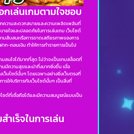
ลือกเล่นเกมตามใจชอบ
องจากความสะดวกสบายและความเพลิดเพลินที่
วามสบายใจและปลอดภัยในการเล่นเกม เว็บไซต์
้เกิดความสับสนหรือการขาดเสถียรภาพของการ
รฝาก-ถอนเงิน ทำให้การทำรายการเป็นไป
สนใจได้มากที่สุด ไม่ว่าจะเป็นเกมสล็อตที่
ความสุขและน่าทึ่งมากยิ่งขึ้น เมื่อ
ว็บไซต์นั้นๆ โดยเฉพาะอย่างยิ่งเว็บตรงที่
้บริการกับเว็บไซต์นั้นๆ เป็นสิ่งที่
ต์ที่เชื่อถือได้และมีความสมบูรณ์แบบเป็น
มสำเร็จในการเล่น