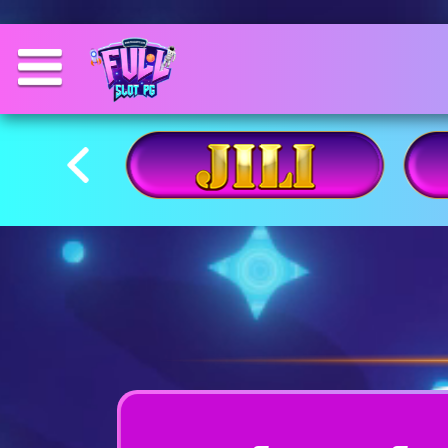
https://fullslotpg.org/