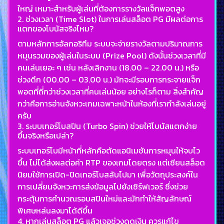
ใหญ่ เหมาะสำหรับผู้เล่นที่ต้องการรางวัลแจ็กพอตสูง
2. ช่วงเวลา (Time Slot) ในการเล่นสล็อต PG มีผลต่อการ
แตกของโบนัสจริงไหม?
ตามหลักการอัลกอริทึม ระบบจะจ่ายรางวัลตามปริมาณการ
หมุนรวมของผู้เล่นในระบบ (Prize Pool) ดังนั้นช่วงเวลาที่มี
คนเล่นเยอะ ๆ เช่น หลังเลิกงาน (18.00 – 22.00 น.) หรือ
ช่วงดึก (00.00 – 03.00 น.) มักจะมีรอบการกระจายแจ็ก
พอตที่ถี่กว่าช่วงเวลาที่คนเล่นน้อย อย่างไรก็ตาม สิ่งสำคัญ
กว่าคือการอ่านจังหวะเกมเฉพาะหน้าในห้องที่เรากำลังเล่นอยู่
ครับ
3. ระบบเทอร์โบสปิน (Turbo Spin) ช่วยให้โบนัสแตกง่าย
ขึ้นจริงหรือเปล่า?
ระบบเทอร์โบมีหน้าที่หลักคือตัดแอนิเมชันการหมุนให้จบไว
ขึ้น ไม่ได้ส่งผลต่อค่า RTP ของเกมโดยตรง แต่เซียนสล็อต
นิยมใช้การเปิด-ปิดเทอร์โบสลับไปมา เพื่อวัตถุประสงค์ใน
การเปลี่ยนจังหวะการส่งข้อมูลไปยังเซิร์ฟเวอร์ ซึ่งช่วย
กระตุ้นการคำนวณรอบสปินใหม่และมักทำให้สัญลักษณ์
พิเศษหล่นลงมาได้ดีขึ้น
4. หากเล่นสล็อต PG แล้วเจอช่วงดูดเงิน ควรแก้ไข