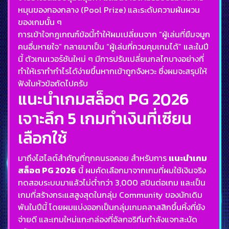
หมุนของกองกลาง (Pool Prize) และระดับความผันผวน
ของเกมนั้น ๆ
การเข้าใจกฎเกณฑ์ข้อนี้ทำให้ผมเปลี่ยนจาก “ผู้เล่นที่ยืมจมูก
คนอื่นหายใจ” กลายมาเป็น “ผู้เล่นที่ควบคุมเกมได้” และในปี
นี้ ตัวเกมเวอร์ชันใหม่ ๆ มีการปรับเปลี่ยนกลไกบางอย่างที่
ทำให้เราทำกำไรได้ง่ายขึ้นหากเข้าถูกจังหวะ ซึ่งผมจะสรุปให้
ฟังในหัวข้อถัดไปครับ
แนะนำเกมสล็อต PG 2026
เจาะลึก 5 เกมทำเงินที่เซียน
เลือกใช้
มาถึงไฮไลต์สำคัญที่ทุกคนรอคอย สำหรับการ
แนะนำเกม
สล็อต PG 2026
นี้ ผมคัดเลือกมาจากเกมที่ผมใช้เงินจริง
ทดสอบระบบมาแล้วไม่ต่ำกว่า 3,000 สปินต่อเกม และเป็น
เกมที่สร้างกระแสสูงสุดในกลุ่ม Community ของนักเดิม
พันในปีนี้ โดยผมแบ่งออกเป็นกลุ่มเกมคลาสสิกขึ้นหิ้งที่ยัง
จ่ายดี และเกมใหม่แกะกล่องที่อัลกอริทึมกำลังแจกสะบัด