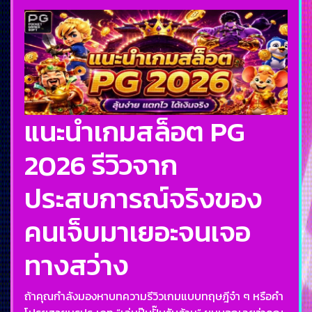
แนะนำเกมสล็อต PG
2026 รีวิวจาก
ประสบการณ์จริงของ
คนเจ็บมาเยอะจนเจอ
ทางสว่าง
ถ้าคุณกำลังมองหาบทความรีวิวเกมแบบทฤษฎีจ๋า ๆ หรือคำ