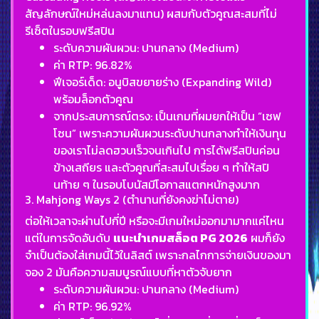
สัญลักษณ์ใหม่หล่นลงมาแทน) ผสมกับตัวคูณสะสมที่ไม่
รีเซ็ตในรอบฟรีสปิน
ระดับความผันผวน: ปานกลาง (Medium)
ค่า RTP: 96.82%
ฟีเจอร์เด็ด: อนูบิสขยายร่าง (Expanding Wild)
พร้อมล็อกตัวคูณ
จากประสบการณ์ตรง: เป็นเกมที่ผมยกให้เป็น “เซฟ
โซน” เพราะความผันผวนระดับปานกลางทำให้เงินทุน
ของเราไม่ลดฮวบเร็วจนเกินไป การได้ฟรีสปินค่อน
ข้างเสถียร และตัวคูณที่สะสมไปเรื่อย ๆ ทำให้สปิ
นท้าย ๆ ในรอบโบนัสมีโอกาสแตกหนักสูงมาก
3. Mahjong Ways 2 (ตำนานที่ยังคงฆ่าไม่ตาย)
ต่อให้เวลาจะผ่านไปกี่ปี หรือจะมีเกมใหม่ออกมามากแค่ไหน
แต่ในการจัดอันดับ
แนะนำเกมสล็อต PG 2026
ผมก็ยัง
จำเป็นต้องใส่เกมนี้ไว้ในลิสต์ เพราะกลไกการจ่ายเงินของมา
จอง 2 มันคือความสมบูรณ์แบบที่หาตัวจับยาก
ระดับความผันผวน: ปานกลาง (Medium)
ค่า RTP: 96.92%