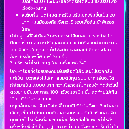
เปิดเทอร์โบ (Turbo) แล้วกดออโต้สปิน 10 รอบ เพื่อ
เร่งจังหวะเกม
สเต็ปที่ 3: ปิดโหมดเทอร์โบ ปรับเบทเพิ่มขึ้นเป็น 20
บาท หมุนมือเองทีละจังหวะ 5 รอบเพื่อลุ้นเข้าฟีเจอร์
ใหญ่
ทำไมสูตรนี้ถึงได้ผล? เพราะการเปลี่ยนสถานะระหว่างเปิด-
ปิดเทอร์โบ และการปรับมูลค่าเบท จะทำให้ระบบคำนวณการ
จ่ายเงินใหม่ในทุกๆ สเต็ป ซึ่งมักจะส่งผลให้เกิดการปลด
ล็อกสัญลักษณ์พิเศษได้ง่ายขึ้น
3. บริหารกำไรด้วยกฎ “ถอนครึ่งเซฟครึ่ง”
ปัญหาร้อยทั้งร้อยของคนเล่นสล็อตไม่ใช่เล่นไม่บวกครับ
แต่เป็น “บวกแล้วไม่เลิก” สมมติมีทุน 500 บาท เล่นจนได้
กำไรมาเป็น 3,000 บาท ความโลภจะเริ่มครอบงำ คิดว่าวันนี้
ดวงมา ขยับเบทตาละ 100 หวังจะเอา 3 หมื่น สุดท้ายไม่เกิน
10 นาทีกำไรหาย ทุนจม
กฎเหล็กของผมคือ เมื่อไหร่ก็ตามที่ได้กำไรตั้งแต่ 3 เท่าของ
เงินทุนขึ้นไป ให้กดโยกเงินออกจากระบบทันที หรือถอนเงิน
ทุนและกำไรครึ่งหนึ่งออกมาก่อน ให้เหลือไว้เฉพาะกำไรอีก
ครึ่งหนึ่งเพื่อใช้เป็นทุนสู้ต่อ การทำแบบนี้จะช่วยการันตีว่าวัน