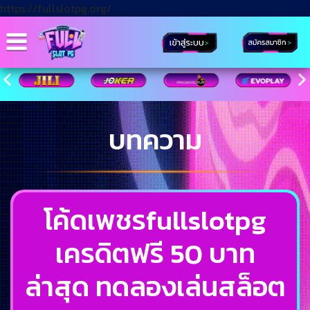
https://fullslotpg.org/
บทความ
โค้ดเพชรfullslotpg
เครดิตฟรี 50 บาท
ล่าสุด ทดลองเล่นสล็อต