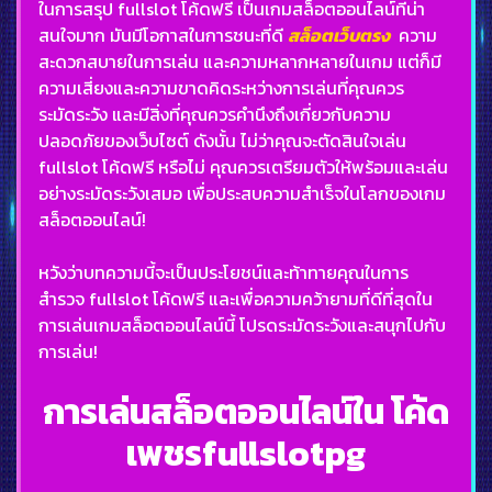
ในการสรุป fullslot โค้ดฟรี เป็นเกมสล็อตออนไลน์ที่น่า
สนใจมาก มันมีโอกาสในการชนะที่ดี
สล็อตเว็บตรง
ความ
สะดวกสบายในการเล่น และความหลากหลายในเกม แต่ก็มี
ความเสี่ยงและความขาดคิดระหว่างการเล่นที่คุณควร
ระมัดระวัง และมีสิ่งที่คุณควรคำนึงถึงเกี่ยวกับความ
ปลอดภัยของเว็บไซต์ ดังนั้น ไม่ว่าคุณจะตัดสินใจเล่น
fullslot โค้ดฟรี หรือไม่ คุณควรเตรียมตัวให้พร้อมและเล่น
อย่างระมัดระวังเสมอ เพื่อประสบความสำเร็จในโลกของเกม
สล็อตออนไลน์!
หวังว่าบทความนี้จะเป็นประโยชน์และท้าทายคุณในการ
สำรวจ fullslot โค้ดฟรี และเพื่อความคว้ายามที่ดีที่สุดใน
การเล่นเกมสล็อตออนไลน์นี้ โปรดระมัดระวังและสนุกไปกับ
การเล่น!
การเล่นสล็อตออนไลน์ใน โค้ด
เพชรfullslotpg