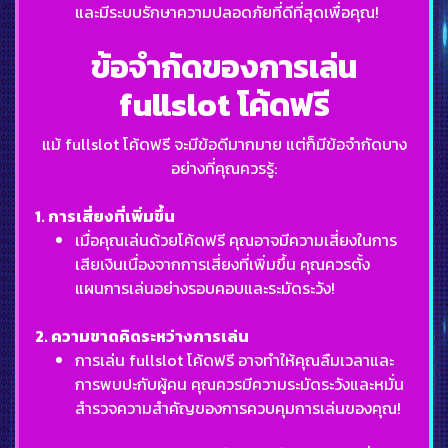
และมีระบบรักษาความปลอดภัยที่ดีที่สุดเพื่อคุณ!
ข้อจำกัดของการเล่น
fullslot
โค้ดฟรี
แม้ fullslot โค้ดฟรี จะมีข้อดีมากมาย แต่ก็มีข้อจำกัดบาง
อย่างที่คุณควรรู้:
1. การเสี่ยงที่เพิ่มขึ้น
เมื่อคุณเล่นด้วยโค้ดฟรี คุณอาจมีความเสี่ยงในการ
เสียเงินเนื่องจากการเสี่ยงที่เพิ่มขึ้น คุณควรตั้ง
แผนการเล่นอย่างรอบคอบและระมัดระวัง!
2. ความขาดคิดระหว่างการเล่น
การเล่น fullslot โค้ดฟรี อาจทำให้คุณลืมเวลาและ
การพบปะกับผู้คน คุณควรมีความระมัดระวังและหมั่น
สำรวจความสำคัญของการควบคุมการเล่นของคุณ!