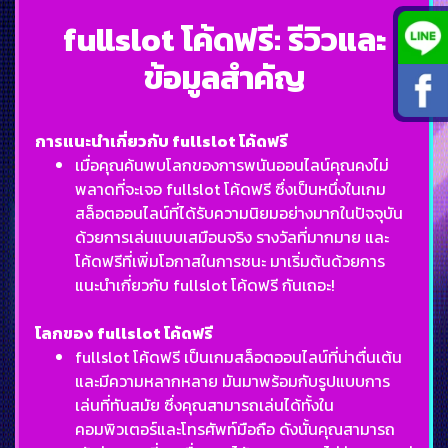
fullslot โค้ดฟรี: รีวิวและ
ข้อมูลสำคัญ
การแนะนำเกี่ยวกับ
fullslot
โค้ดฟรี
เมื่อคุณค้นพบโลกของการพนันออนไลน์คุณคงไม่
พลาดที่จะเจอ fullslot โค้ดฟรี ซึ่งเป็นหนึ่งในเกม
สล็อตออนไลน์ที่ได้รับความนิยมอย่างมากในปัจจุบัน
ด้วยการเล่นแบบเสมือนจริง รางวัลที่มากมาย และ
โค้ดฟรีที่เพิ่มโอกาสในการชนะ มาเริ่มต้นด้วยการ
แนะนำเกี่ยวกับ fullslot โค้ดฟรี กันเถอะ!
โลกของ
fullslot
โค้ดฟรี
fullslot โค้ดฟรี เป็นเกมสล็อตออนไลน์ที่น่าตื่นเต้น
และมีความหลากหลาย มันมาพร้อมกับรูปแบบการ
เล่นที่ทันสมัย ซึ่งคุณสามารถเล่นได้ทั้งใน
คอมพิวเตอร์และโทรศัพท์มือถือ ดังนั้นคุณสามารถ