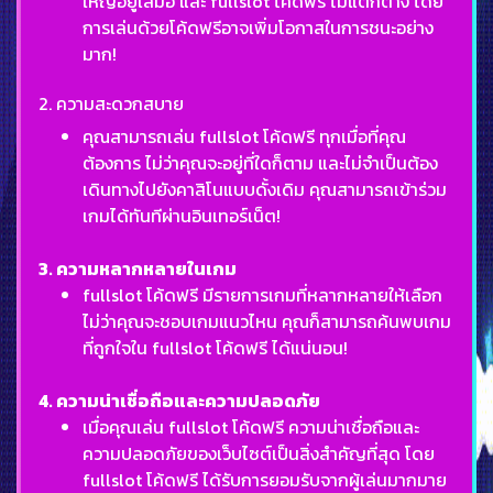
ใหญ่อยู่เสมอ และ fullslot โค้ดฟรี ไม่แตกต่าง โดย
การเล่นด้วยโค้ดฟรีอาจเพิ่มโอกาสในการชนะอย่าง
มาก!
2. ความสะดวกสบาย
คุณสามารถเล่น fullslot โค้ดฟรี ทุกเมื่อที่คุณ
ต้องการ ไม่ว่าคุณจะอยู่ที่ใดก็ตาม และไม่จำเป็นต้อง
เดินทางไปยังคาสิโนแบบดั้งเดิม คุณสามารถเข้าร่วม
เกมได้ทันทีผ่านอินเทอร์เน็ต!
3. ความหลากหลายในเกม
fullslot โค้ดฟรี มีรายการเกมที่หลากหลายให้เลือก
ไม่ว่าคุณจะชอบเกมแนวไหน คุณก็สามารถค้นพบเกม
ที่ถูกใจใน fullslot โค้ดฟรี ได้แน่นอน!
4. ความน่าเชื่อถือและความปลอดภัย
เมื่อคุณเล่น fullslot โค้ดฟรี ความน่าเชื่อถือและ
ความปลอดภัยของเว็บไซต์เป็นสิ่งสำคัญที่สุด โดย
fullslot โค้ดฟรี ได้รับการยอมรับจากผู้เล่นมากมาย