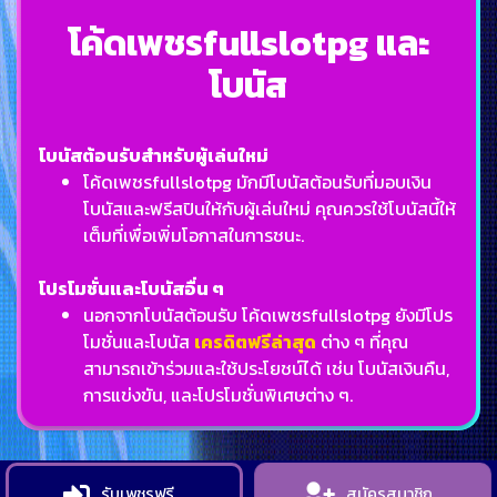
โค้ดเพชรfullslotpg และ
โบนัส
โบนัสต้อนรับสำหรับผู้เล่นใหม่
โค้ดเพชรfullslotpg มักมีโบนัสต้อนรับที่มอบเงิน
โบนัสและฟรีสปินให้กับผู้เล่นใหม่ คุณควรใช้โบนัสนี้ให้
เต็มที่เพื่อเพิ่มโอกาสในการชนะ.
โปรโมชั่นและโบนัสอื่น ๆ
นอกจากโบนัสต้อนรับ โค้ดเพชรfullslotpg ยังมีโปร
โมชั่นและโบนัส
เครดิตฟรีล่าสุด
ต่าง ๆ ที่คุณ
สามารถเข้าร่วมและใช้ประโยชน์ได้ เช่น โบนัสเงินคืน,
การแข่งขัน, และโปรโมชั่นพิเศษต่าง ๆ.
รับเพชรฟรี
สมัครสมาชิก
Copyright 2022 landing All Rights Reserved.