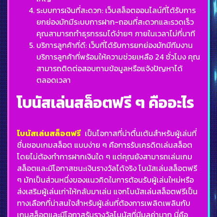
ระบบการเงินที่สะดวก: เว็บสล็อตออนไลน์ที่ได้รับการ
ยกย่องมักมีระบบการฝาก-ถอนที่สะดวกและรวดเร็ว
คุณสามารถทำธุรกรรมได้ง่ายๆ ภายในเวลาไม่กี่นาที
บริการลูกค้าที่ดี: เว็บที่ได้รับการยกย่องมักมีทีมงาน
บริการลูกค้าที่พร้อมให้ความช่วยเหลือ 24 ชั่วโมง คุณ
สามารถติดต่อสอบถามข้อมูลหรือแจ้งปัญหาได้
ตลอดเวลา
โบนัสเล่นสล็อตฟรี ๆ คืออะไร
โบนัสเล่นสล็อตฟรี
เป็นโอกาสที่น่าตื่นเต้นสำหรับผู้เล่นที่
ชื่นชอบเกมสล็อต แบบง่าย ๆ คือการรับเครดิตเล่นสล็อต
โดยไม่ต้องทำการฝากเงินใด ๆ แต่คุณยังสามารถเล่นเกม
สล็อตและมีโอกาสชนะเงินรางวัลได้จริง โบนัสเล่นสล็อตฟรี
ๆ มักเป็นส่วนหนึ่งของแนวคิดในการต้อนรับผู้เล่นใหม่หรือ
ส่งเสริมผู้เล่นเก่าให้กลับมาเล่น แจกโบนัสเล่นสล็อตฟรีเป็น
ทางเลือกที่น่าสนใจสำหรับผู้เล่นที่ต้องการเพลิดเพลินกับ
เกมสล็อตและมีโอกาสรับรางวัลโบนัสที่มีมูลค่ามาก นี่คือ