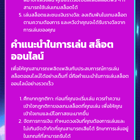
สามารถใช้เล่นเกมสล็อตได้
เล่นสล็อตและชนะเงินรางวัล: ลงเดิมพันในเกมสล็อต
ตามความต้องการ และหวังว่าคุณจะได้รับรางวัลจาก
การเล่นของคุณ
คำแนะนำในการเล่น สล็อต
ออนไลน์
เพื่อให้คุณสามารถเพลิดเพลินกับประสบการณ์การเล่น
สล็อตออนไลน์ได้อย่างเต็มที่ นี่คือคำแนะนำในการเล่นสล็อต
ออนไลน์อย่างรวดเร็ว
ศึกษากฎกติกา: ก่อนที่คุณจะเริ่มเล่น ควรทำความ
เข้าใจกฎกติกาของเกมสล็อตที่คุณเล่น เพื่อให้คุณ
เข้าใจเกมและมีโอกาสชนะมากขึ้น
จัดการการเงิน: กำหนดวงเงินที่คุณต้องการเล่นและ
ไม่เกินขีดจำกัดที่คุณสามารถเสียได้ รักษาการเล่นอยู่
ในเกณฑ์ที่สามารถรับได้