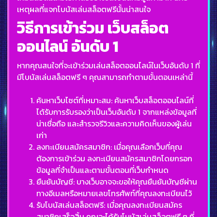
เหตุผลที่แจกโบนัสเล่นสล็อตฟรีนั้นน่าสนใจ
วิธีการเข้าร่วม เว็บสล็อต
ออนไลน์ อันดับ 1
หากคุณสนใจที่จะเข้าร่วมเล่นสล็อตออนไลน์ในเว็บอันดับ 1 ที่
มีโบนัสเล่นสล็อตฟรี ๆ คุณสามารถทำตามขั้นตอนเหล่านี้
ค้นหาเว็บไซต์ที่เหมาะสม: ค้นหาเว็บสล็อตออนไลน์ที่
ได้รับการรับรองว่าเป็นเว็บอันดับ 1 จากแหล่งข้อมูลที่
น่าเชื่อถือ และสำรวจรีวิวและความคิดเห็นของผู้เล่น
เก่า
ลงทะเบียนสมัครสมาชิก: เมื่อคุณเลือกเว็บที่คุณ
ต้องการเข้าร่วม ลงทะเบียนสมัครสมาชิกโดยกรอก
ข้อมูลที่จำเป็นและตามขั้นตอนที่เว็บกำหนด
ยืนยันบัญชี: บางเว็บอาจจะขอให้คุณยืนยันบัญชีผ่าน
ทางอีเมลหรือหมายเลขโทรศัพท์ที่คุณลงทะเบียนไว้
รับโบนัสเล่นสล็อตฟรี: เมื่อคุณลงทะเบียนสมัคร
สมาชิกเสร็จสิ้น คุณจะได้รับโบนัสเล่นสล็อตฟรี ๆ ที่