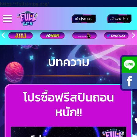
https://fullslotpg.org/
บทความ
โปรซื้อฟรีสปินถอน
หนัก!!