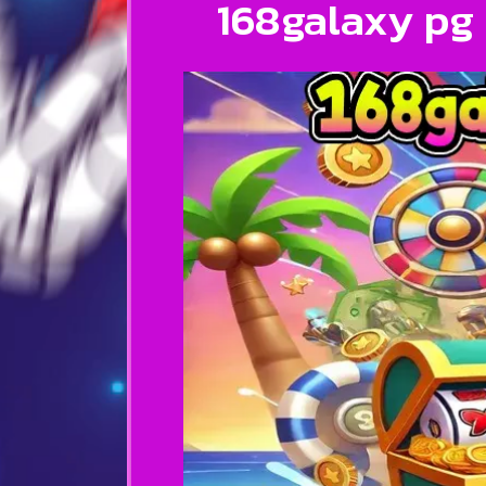
168galaxy pg 