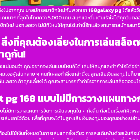
ทิงไปจากคุณ มาสมัครสมาชิกใหม่กับพวกเรา
168galaxy pg
ได้แล้วว
ตีเกมมากที่สุดในไทยกว่า 5,000 เกม สนุกและตื่นเต้นเร้าใจได้ทุกวันตล
ชิกใหม่ บอกเลยว่า ไม่มีที่ไหนให้คุณได้เท่านี้อีกแล้ว สามารถสมัครสม
สิ่งที่คุณต้องเลี่ยงในการเล่นสล็อ
มาดูกัน!
8
แน่นอนว่า คุณอยากจะเล่นแบบไหนก็ได้ เล่นให้สนุกและทำกำไรได้อย่างเต็ม
มเจอผู้เล่นหลาย ๆ คนที่เผลอทำสิ่งเหล่านี้จนสูญเสียเงินลงทุนไปก็มาก แ
กันเลยว่า ถ้าคุณเลี่ยงได้ คุณจะสามารถทำกำไรจากการเล่นสล็อตออนไลน
ot pg 168 แบบไม่มีการวางแผนทาง
บไม่มีการวางแผนการจัดการเงินลงทุนใด ๆ ทั้งสิ้น ถือเป็นเรื่องที่ผิด
่นเอาไว้ด้วย เพื่อที่คุณจะได้ไม่สูญเสียเงินลงทุนของคุณอย่างเปล่าปร
ะต้องไม่ใช้เงินทั้งหมดในการเล่นแค่ครั้งเดียว การลงเดิมพันด้วยเงินก้อ