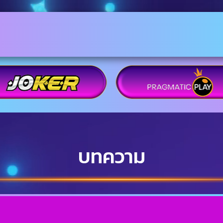
บทความ