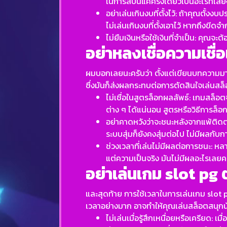
ในการสปินแค่ครั้งเดียวเป็นอะไรที่เส
อย่าเล่นเกินงบที่ตั้งไว้: ถ้าคุณตั้งง
ไม่เล่นเกินงบที่ตั้งเอาไว้ หากถึงขีดจ
ไม่ยืมเงินหรือใช้เงินที่จำเป็น: คุณจ
อย่าหลงเชื่อความเชื
ผมบอกเลยนะครับว่า ตั้งแต่เขียนบทความมา 
ซึ่งมันก็ส่งผลกระทบต่อการตัดสินใจเล่นสล็อต
ไม่เชื่อในสูตรล็อกผลลัพธ์: เกมสล็
ต่าง ๆ ได้แน่นอน สูตรหรือวิธีการล็อ
อย่าคาดหวังว่าจะชนะหลังจากแพ้ติดต่
ระบบสุ่มก็ยังคงสุ่มต่อไป ไม่มีผลกับ
ช่วงเวลาที่เล่นไม่มีผลต่อการชนะ: ห
แต่ความเป็นจริง มันไม่มีผลอะไรเลยค
อย่าเล่นเกม slot pg ต
และสุดท้าย การใช้เวลาในการเล่นเกม slot 
เวลาอย่างมาก อาจทำให้คุณเล่นสล็อตสนุกน้อ
ไม่เล่นเมื่อรู้สึกเหนื่อยหรือเครียด: 