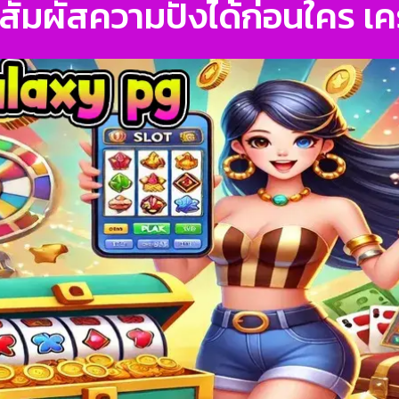
สัมผัสความปังได้ก่อนใคร เ