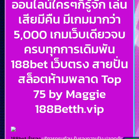
ออนไลน์ใครๆก็รู้จัก เล่น
เสียมีคืน มีเกมมากว่า
5,000 เกมเว็บเดียวจบ
ครบทุกการเดิมพัน
188bet เว็บตรง สายปั่น
สล็อตห้ามพลาด Top
75 by Maggie
188Betth.vip
188bet สํารอง
บริการครบถ้วน รับรองความปัง ปลอดภัย