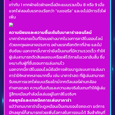
เท่ากับ 1 หากฝ่ายใดฝ่ายหนึ่งมีคะแนนรวมเป็น 8 หรือ 9 เมื่อ
แจกไพ่สองใบแรกจะเรียกว่า “เนเชอรัล” และจะไม่มีการจั่วไพ่
เพิ่ม
ความนิยมและความตื่นเต้นในบาคาร่าออนไลน์
บาคาร่ากลายเป็นที่นิยมอย่างมากในวงการคาสิโนออนไลน์
ด้วยเหตุผลหลายประการ อย่างแรกคือกติกาที่ง่าย และไม่
ซับซ้อน นอกจากนี้บาคาร่ายังเป็นเกมที่มีความรวดเร็ว ทำให้
ผู้เล่นสามารถตัดสินผลชนะหรือแพ้ได้ภายในเวลาอันสั้น ซึ่ง
เหมาะกับผู้ที่ชื่นชอบการเล่นเกมไว
นอกจากนี้คาสิโนออนไลน์ยังมีการพัฒนารูปแบบการเล่นบา
คาร่าให้หลากหลายมากขึ้น เช่น บาคาร่าสด ที่ผู้เล่นสามารถ
รับชมการแจกไพ่แบบเรียลไทม์จากดีลเลอร์ผ่านกล้อง
ถ่ายทอดสด ความตื่นเต้นและความสมจริงในเกมทำให้ผู้เล่น
รู้สึกเหมือนกำลังนั่งเล่นอยู่ในคาสิโนจริงๆ
กลยุทธ์และเทคนิคการเล่นบาคาร่า
แม้ว่าเกมบาคาร่านี้จะดูเหมือนเป็นเกมของโชคชะตา แต่การ
มีกลยุทธ์ก็สามารถช่วยเพิ่มโอกาสในการชนะได้ สิ่งสำคัญที่