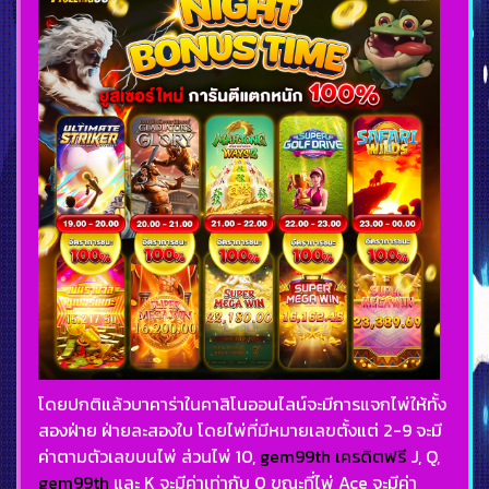
โดยปกติแล้วบาคาร่าในคาสิโนออนไลน์จะมีการแจกไพ่ให้ทั้ง
สองฝ่าย ฝ่ายละสองใบ โดยไพ่ที่มีหมายเลขตั้งแต่ 2-9 จะมี
ค่าตามตัวเลขบนไพ่ ส่วนไพ่ 10,
gem99th เครดิตฟรี
J, Q,
gem99th
และ K จะมีค่าเท่ากับ 0 ขณะที่ไพ่ Ace จะมีค่า